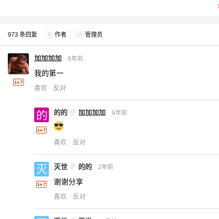
973 条回复
A
作者
M
管理员
加加加加
6年前
我的第一
喜欢
反对
的的
@
加加加加
6年前
喜欢
反对
灭世
@
的的
2年前
谢谢分享
喜欢
反对