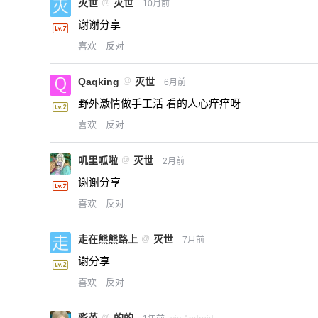
灭世
@
灭世
10月前
谢谢分享
喜欢
反对
Qaqking
@
灭世
6月前
野外激情做手工活 看的人心痒痒呀
喜欢
反对
叽里呱啦
@
灭世
2月前
谢谢分享
喜欢
反对
走在熊熊路上
@
灭世
7月前
谢分享
喜欢
反对
彩英
@
的的