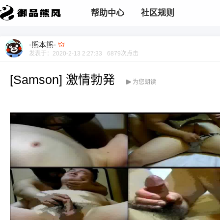
帮助中心
社区规则
-熊本熊-
发表于：
2020-2-13 2:27:33
6879
次点击
[Samson] 激情勃発
为您朗读