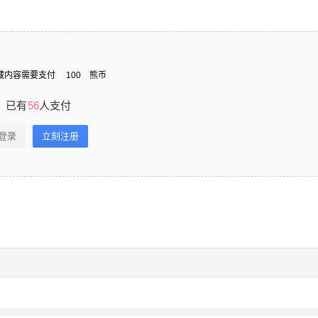
藏内容需要支付
100
熊币
已有
56
人支付
登录
立刻注册