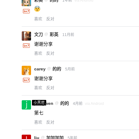
1年前
via Android
喜欢
反对
文刀
@
彩英
11月前
谢谢分享
喜欢
反对
carey
@
的的
5月前
谢谢分享
喜欢
反对
小黑屋
jiangwen
@
的的
4月前
via Android
第七
喜欢
反对
liu
@
加加加加
5年前