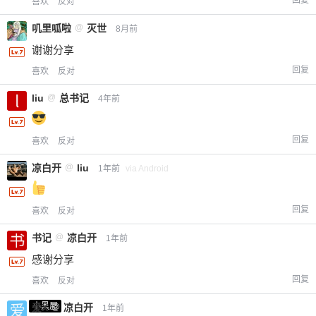
喜欢
反对
叽里呱啦
@
灭世
8月前
谢谢分享
回复
喜欢
反对
liu
@
总书记
4年前
回复
喜欢
反对
凉白开
@
liu
1年前
via Android
回复
喜欢
反对
书记
@
凉白开
1年前
感谢分享
回复
喜欢
反对
小黑屋
爱X
@
凉白开
1年前