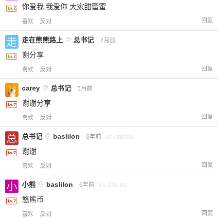
你爱我 我爱你 大家甜蜜蜜
回复
喜欢
反对
走在熊熊路上
@
总书记
7月前
谢分享
回复
喜欢
反对
carey
@
总书记
5月前
谢谢分享
回复
喜欢
反对
总书记
@
baslilon
6年前
via Android
谢谢
回复
喜欢
反对
小熊
@
baslilon
6年前
via iPhone
悠熊币
回复
喜欢
反对