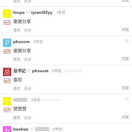
回复
喜欢
反对
fcope
@
tyrant52yy
2年前
谢谢分享
回复
喜欢
反对
pbsucre
6
6年前
谢谢分享
回复
喜欢
反对
总书记
@
pbsucre
6年前
via Android
喜欢
回复
喜欢
反对
小⃛先⃛生⃛
7
6年前
via iPhone
赞赞赞
回复
喜欢
反对
baobao
@
小⃛先⃛生⃛
6年前