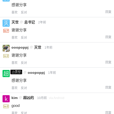
感谢分享
回复
喜欢
反对
灭世
@
总书记
2年前
谢谢分享
回复
喜欢
反对
ooopoppj
@
灭世
1年前
谢谢分享
回复
喜欢
反对
小黑屋
超凶的
@
ooopoppj
1年前
感谢分享
回复
喜欢
反对
kim
@
超凶的
10月前
via Android
good
回复
喜欢
反对