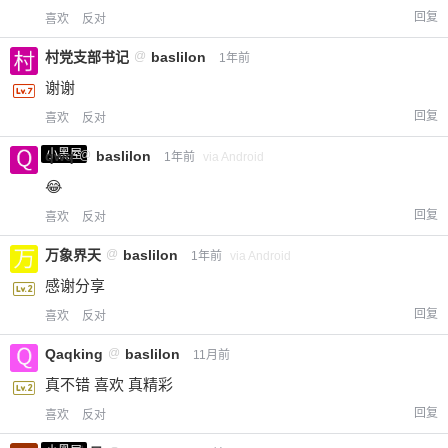
回复
喜欢
反对
村党支部书记
@
baslilon
1年前
谢谢
回复
喜欢
反对
小黑屋
qwq
@
baslilon
1年前
via Android
😂
回复
喜欢
反对
万象界天
@
baslilon
1年前
via Android
感谢分享
回复
喜欢
反对
Qaqking
@
baslilon
11月前
真不错 喜欢 真精彩
回复
喜欢
反对