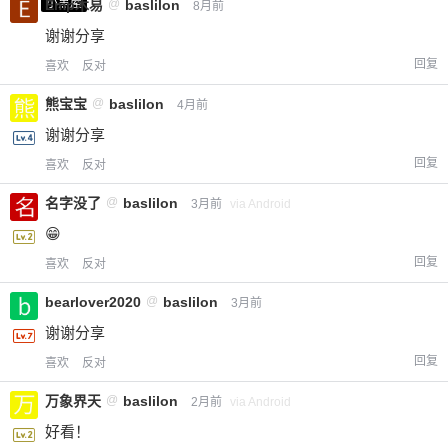
小黑屋
Emp木易
@
baslilon
8月前
谢谢分享
回复
喜欢
反对
熊宝宝
@
baslilon
4月前
谢谢分享
回复
喜欢
反对
名字没了
@
baslilon
3月前
via Android
😁
回复
喜欢
反对
bearlover2020
@
baslilon
3月前
谢谢分享
回复
喜欢
反对
万象界天
@
baslilon
2月前
via Android
好看！