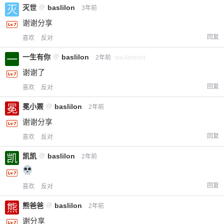
灭世
@
baslilon
3年前
付费内容
2
5
10
元
元
元
谢谢分享
回复
喜欢
反对
20
50
自定义
元
元
一生有你
@
baslilon
2年前
via Android
谢谢了
¥
6位以上
回复
喜欢
反对
冕小罴
@
baslilon
您没有权限发布内容，请购买会员或者提升权
6位以上
2年前
限。
谢谢分享
回复
喜欢
反对
凯凯
@
baslilon
2年前
忘记密码？
找回
已有帐号？
登录
立刻支付
回复
喜欢
反对
立刻支付
熊爸爸
@
baslilon
2年前
谢分享