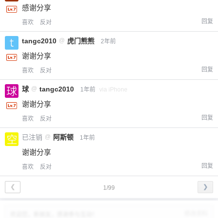
感谢分享
回复
喜欢
反对
tangc2010
@
虎门熊熊
2年前
谢谢分享
回复
喜欢
反对
球
@
tangc2010
1年前
via iPhone
谢谢分享
回复
喜欢
反对
已注销
@
阿斯顿
1年前
谢谢分享
回复
喜欢
反对
❮
❯
1/99
修改资料
欢迎您，新朋友，感谢参与互动！