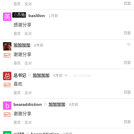
回复
喜欢
反对
小黑屋
英治
@
baslilon
1月前
感谢分享
回复
喜欢
反对
加加加加
2
6年前
谢谢分享
回复
喜欢
反对
总书记
@
加加加加
6年前
1
via Android
喜欢
回复
喜欢
反对
bearaddiction
@
加加加加
6年前
谢谢分享
回复
喜欢
反对
m159
@
bearaddiction