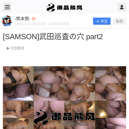
2020/3/15
-熊本熊- @ 御品熊风
-熊本熊-
关注
私信
2020-3-15 18:33:09
10348
次点击
[SAMSON]武田巡査の穴 part2
为您朗读
[SAMSON]武田巡査の穴 part2
当前隐藏内容需要支付100熊币 已有188人支付 登