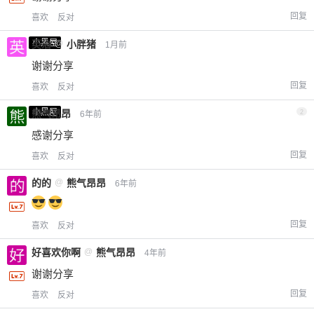
回复
喜欢
反对
小黑屋
英治
@
小胖猪
1月前
谢谢分享
回复
喜欢
反对
小黑屋
熊气昂昂
2
6年前
感谢分享
回复
喜欢
反对
的的
@
熊气昂昂
6年前
回复
喜欢
反对
好喜欢你啊
@
熊气昂昂
4年前
谢谢分享
回复
喜欢
反对