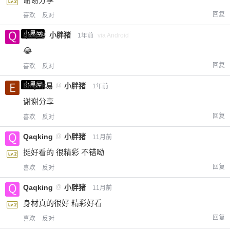
回复
喜欢
反对
小黑屋
qwq
@
小胖猪
1年前
via Android
😂
回复
喜欢
反对
小黑屋
Emp木易
@
小胖猪
1年前
谢谢分享
回复
喜欢
反对
Qaqking
@
小胖猪
11月前
挺好看的 很精彩 不错呦
回复
喜欢
反对
Qaqking
@
小胖猪
11月前
身材真的很好 精彩好看
回复
喜欢
反对