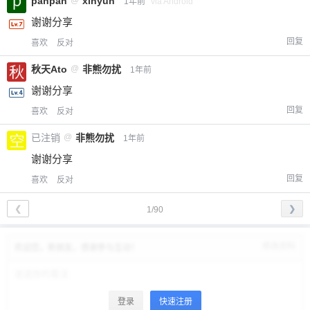
panpan
@
xinyun
1年前
via Android
谢谢分享
回复
喜欢
反对
秋天Ato
@
非熊勿扰
1年前
谢谢分享
回复
喜欢
反对
已注销
@
非熊勿扰
1年前
谢谢分享
回复
喜欢
反对
❮
❯
1/90
修改资料
欢迎您，新朋友，感谢参与互动！
登录
快速注册