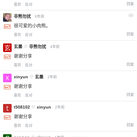
回复
喜欢
反对
非熊勿扰
10
6年前
很可爱的小肉熊。
回复
喜欢
反对
玄墨
@
非熊勿扰
4年前
谢谢分享
回复
喜欢
反对
xinyun
@
玄墨
2年前
谢谢分享
回复
喜欢
反对
t508102
@
xinyun
2年前
谢谢分享
回复
喜欢
反对