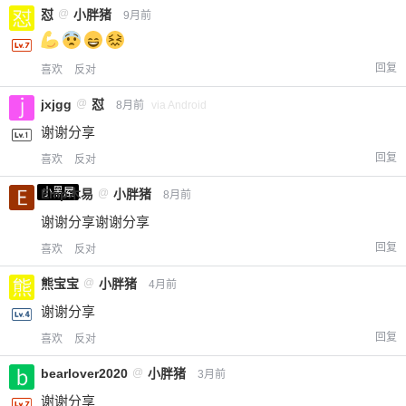
怼
@
小胖猪
9月前
回复
喜欢
反对
jxjgg
@
怼
8月前
via Android
谢谢分享
回复
喜欢
反对
小黑屋
Emp木易
@
小胖猪
8月前
谢谢分享谢谢分享
回复
喜欢
反对
熊宝宝
@
小胖猪
4月前
谢谢分享
回复
喜欢
反对
bearlover2020
@
小胖猪
3月前
谢谢分享