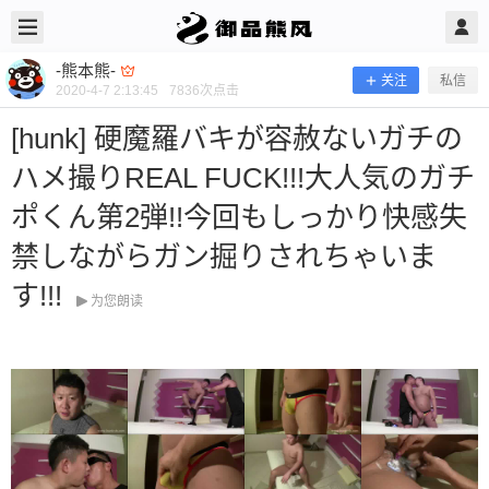
2020/4/07
-熊本熊- @ 御品熊风
-熊本熊-
关注
私信
2020-4-7 2:13:45
7836
次点击
[hunk] 硬魔羅バキが容赦ないガチの
ハメ撮りREAL FUCK!!!大人気のガチ
ポくん第2弾!!今回もしっかり快感失
禁しながらガン掘りされちゃいま
[hunk] 硬魔羅バキが容赦ないガチのハ
す!!!
为您朗读
メ撮りREAL FUCK!!!大人気のガチポ
くん第2弾!!今回もしっかり快感失禁
しながらガン掘りされちゃいます!!!
当前隐藏内容需要支付100熊币 已有49人支付 登录