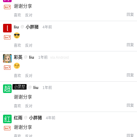
谢谢分享
回复
喜欢
反对
liu
@
小胖猪
4年前
回复
喜欢
反对
彩英
@
liu
1年前
via Android
回复
喜欢
反对
小黑屋
超凶的
@
liu
1年前
谢谢分享
回复
喜欢
反对
红雨
@
小胖猪
4年前
谢谢分享
回复
喜欢
反对