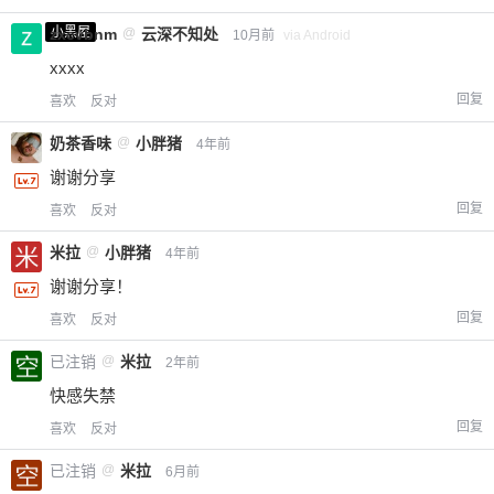
小黑屋
zxcvbnm
@
云深不知处
10月前
via Android
xxxx
回复
喜欢
反对
奶茶香味
@
小胖猪
4年前
谢谢分享
回复
喜欢
反对
米拉
@
小胖猪
4年前
谢谢分享！
回复
喜欢
反对
已注销
@
米拉
2年前
快感失禁
给-熊本熊-打赏
回复
喜欢
反对
已注销
@
米拉
6月前
付费内容
2
5
10