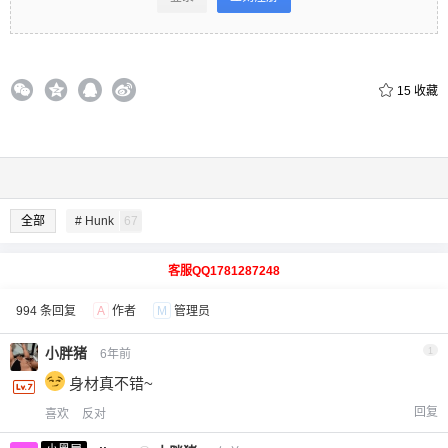
15
收藏
全部
# Hunk
67
客服QQ1781287248
994 条回复
A
作者
M
管理员
小胖猪
1
6年前
身材真不错~
回复
喜欢
反对