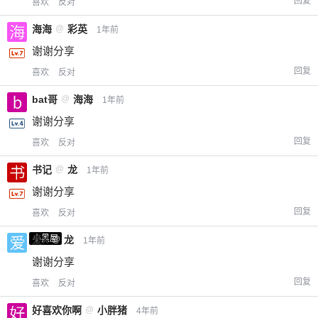
回复
喜欢
反对
海海
@
彩英
1年前
谢谢分享
回复
喜欢
反对
bat哥
@
海海
1年前
谢谢分享
回复
喜欢
反对
书记
@
龙
1年前
谢谢分享
回复
喜欢
反对
小黑屋
爱X
@
龙
1年前
谢谢分享
回复
喜欢
反对
好喜欢你啊
@
小胖猪
4年前