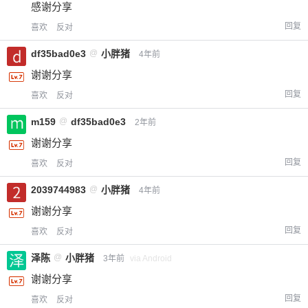
元
元
元
感谢分享
回复
喜欢
反对
20
50
自定义
元
元
df35bad0e3
@
小胖猪
4年前
¥
谢谢分享
6位以上
回复
喜欢
反对
您没有权限发布内容，请购买会员或者提升权
6位以上
m159
@
df35bad0e3
2年前
限。
谢谢分享
回复
喜欢
反对
2039744983
@
小胖猪
4年前
忘记密码？
找回
已有帐号？
登录
立刻支付
谢谢分享
回复
喜欢
反对
立刻支付
泽陈
@
小胖猪
3年前
via Android
谢谢分享
回复
喜欢
反对