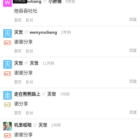
小黑屋
wenyouliang
@
小胖猪
6年前
他吞吞吐吐
回复
喜欢
反对
灭世
@
wenyouliang
2年前
谢谢分享
回复
喜欢
反对
灭世
@
灭世
11月前
谢谢分享
回复
喜欢
反对
走在熊熊路上
@
灭世
7月前
谢分享
回复
喜欢
反对
叽里呱啦
@
灭世
2月前
谢谢分享