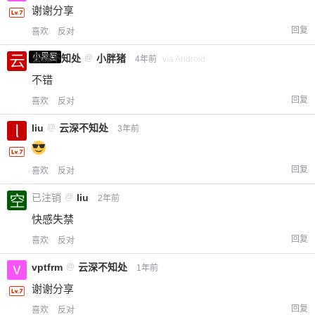
谢谢分享
回复
喜欢
反对
小黑屋
云深不知处
@
小胖猪
4年前
via Android
不错
回复
喜欢
反对
liu
@
云深不知处
3年前
回复
喜欢
反对
已注销
@
liu
2年前
快感失禁
回复
喜欢
反对
vptfrm
@
云深不知处
1年前
谢谢分享
回复
喜欢
反对