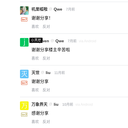
叽里呱啦
@
Qwe
7月前
谢谢分享！
喜欢
反对
小黑屋
jiangwen
@
Qwe
7月前
via Android
谢谢分享楼主辛苦啦
喜欢
反对
灭世
@
liu
11月前
谢谢分享
喜欢
反对
万象界天
@
liu
10月前
via Android
感谢分享
喜欢
反对