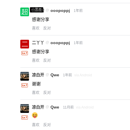
小黑屋
超凶的
@
ooopoppj
1年前
感谢分享
喜欢
反对
二丫丫
@
ooopoppj
1年前
感谢分享
喜欢
反对
凉白开
@
Qwe
1年前
via Android
谢谢
喜欢
反对
凉白开
@
Qwe
11月前
via Android
喜欢
反对