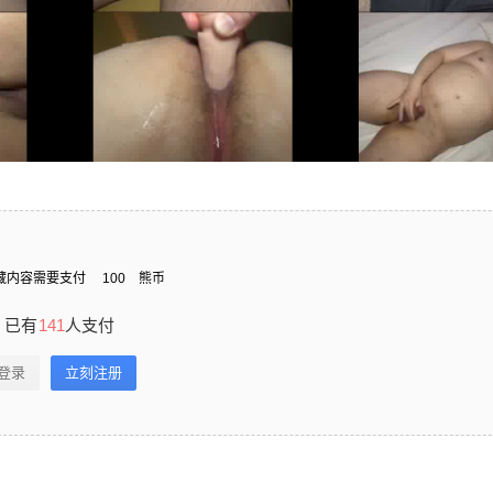
藏内容需要支付
100
熊币
已有
141
人支付
登录
立刻注册