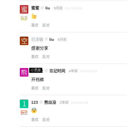
蜜蜜
@
liu
9月前
via Android
喜欢
反对
已注销
@
liu
6月前
感谢分享
喜欢
反对
小黑屋
熊出没
@
忘记时间
4年前
via Android
开裆裤
喜欢
反对
123
@
熊出没
2年前
via Android
喜欢
反对