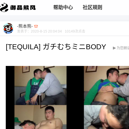
帮助中心
社区规则
-熊本熊-
发表于：
2020-8-15 20:04:04
10149
次点击
[TEQUILA] ガチむちミニBODY
为您朗