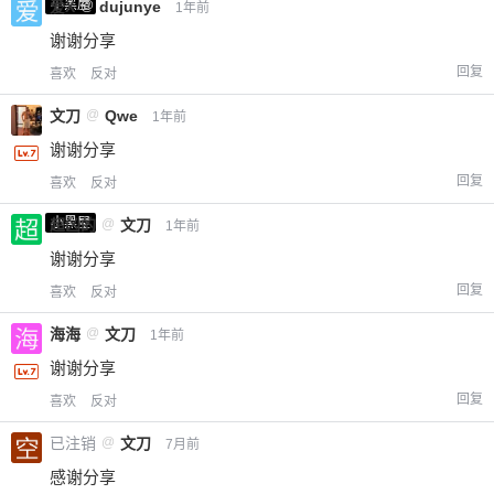
小黑屋
爱X
@
dujunye
1年前
谢谢分享
回复
喜欢
反对
文刀
@
Qwe
1年前
谢谢分享
回复
喜欢
反对
小黑屋
超凶的
@
文刀
1年前
谢谢分享
回复
喜欢
反对
海海
@
文刀
1年前
谢谢分享
回复
喜欢
反对
已注销
@
文刀
7月前
感谢分享