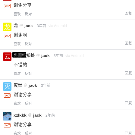
谢谢分享
回复
喜欢
反对
龙
@
jack
3年前
via Android
谢谢啊
回复
喜欢
反对
小黑屋
云深不知处
@
jack
3年前
via Android
不错的
回复
喜欢
反对
灭世
@
jack
3年前
谢谢分享
回复
喜欢
反对
xzlkkk
@
jack
2年前
谢谢分享
回复
喜欢
反对