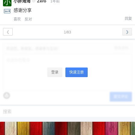
小胖海海
@
Zero
1年前
感谢分享
回复
喜欢
反对
❮
❯
1/83
修改资料
欢迎您，新朋友，感谢参与互动！
登录
快速注册
提交评论