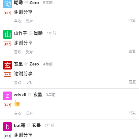
呦呦
@
Zero
5年前
谢谢分享
回复
喜欢
反对
山竹子
@
呦呦
4年前
谢谢分享
回复
喜欢
反对
玄墨
@
Zero
4年前
谢谢分享
回复
喜欢
反对
zdsxll
@
玄墨
3年前
回复
喜欢
反对
bat哥
@
玄墨
1年前
谢谢分享