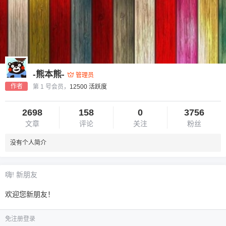
-熊本熊-
管理员
作者
第 1 号会员，
12500 活跃度
2698
158
0
3756
文章
评论
关注
粉丝
没有个人简介
嗨! 新朋友
欢迎您新朋友！
免注册登录