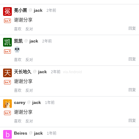
冕小罴
@
jack
2年前
谢谢分享
给-熊本熊-打赏
回复
喜欢
反对
付费内容
2
5
10
元
元
元
凯凯
@
jack
2年前
20
50
自定义
元
元
回复
喜欢
反对
天长地久
@
jack
¥
2年前
via Android
6位以上
谢谢分享
回复
喜欢
反对
您没有权限发布内容，请购买会员或者提升权
6位以上
限。
carey
@
jack
1年前
谢谢分享
回复
喜欢
反对
忘记密码？
找回
已有帐号？
登录
立刻支付
Beires
@
jack
1年前