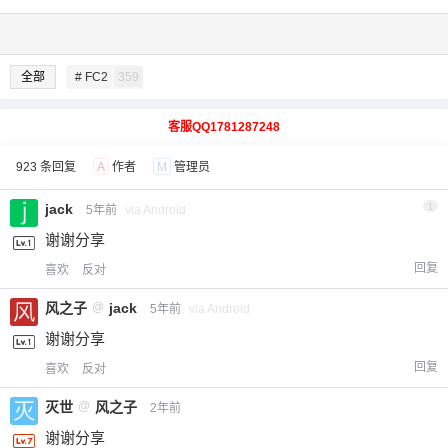
全部
# FC2
359
客服QQ1781287248
923 条回复
A
作者
M
管理员
jack
1
5年前
via Android
谢谢分享
回复
喜欢
反对
风之子
@
jack
5年前
via Android
谢谢分享
回复
喜欢
反对
灭世
@
风之子
2年前
谢谢分享