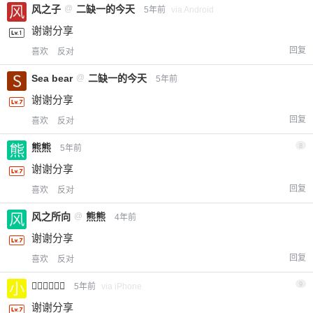
风之子
@
二缺一的今天
5年前
via Android
谢谢分享
回复
喜欢
反对
Sea bear
@
二缺一的今天
5年前
谢谢分享
回复
喜欢
反对
熊熊
8
5年前
谢谢分享
回复
喜欢
反对
风之所向
@
熊熊
4年前
谢谢分享
回复
喜欢
反对
小⃛先⃛生⃛
9
5年前
via iPhone
谢谢分享