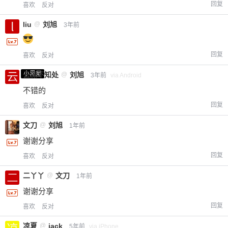
回复
喜欢
反对
liu
@
刘旭
3年前
回复
喜欢
反对
小黑屋
云深不知处
@
刘旭
3年前
via Android
不错的
回复
喜欢
反对
文刀
@
刘旭
1年前
谢谢分享
回复
喜欢
反对
二丫丫
@
文刀
1年前
谢谢分享
回复
喜欢
反对
凉夏
@
jack
5年前
via iPhone