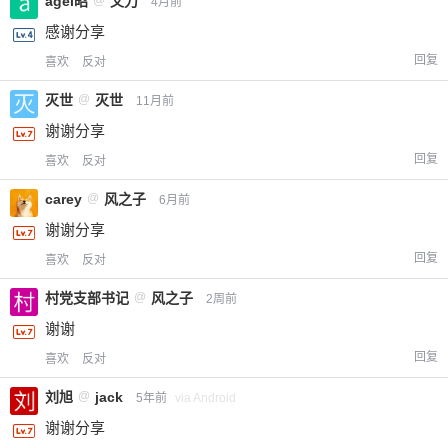
agel昭
@
文刀
4月前
感谢分享
回复
喜欢
反对
灭世
@
灭世
11月前
谢谢分享
回复
喜欢
反对
carey
@
风之子
6月前
谢谢分享
回复
喜欢
反对
村党支部书记
@
风之子
2周前
谢谢
回复
喜欢
反对
刘旭
@
jack
5年前
via Android
谢谢分享