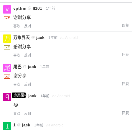
vptfrm
@
ll101
1年前
谢谢分享
回复
喜欢
反对
万象界天
@
jack
1年前
via Android
感谢分享
回复
喜欢
反对
尾巴
@
jack
1年前
谢分享
回复
喜欢
反对
小黑屋
qwq
@
jack
1年前
via Android
😂
回复
喜欢
反对
1
@
jack
1年前
via Android