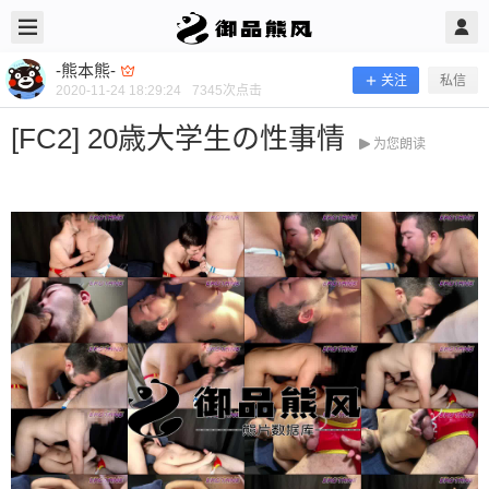
2020/11/24
-熊本熊- @ 御品熊风
-熊本熊-
关注
私信
2020-11-24 18:29:24
7345
次点击
[FC2] 20歳大学生の性事情
为您朗读
[FC2] 20歳大学生の性事情
当前隐藏内容需要支付150熊币 已有84人支付 登录