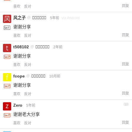
回复
喜欢
反对
风之子
@
小⃛先⃛生⃛
5年前
via Android
谢谢分享
回复
喜欢
反对
t508102
@
小⃛先⃛生⃛
2年前
谢谢分享
回复
喜欢
反对
fcope
@
小⃛先⃛生⃛
10月前
谢谢分享
回复
喜欢
反对
Zero
10
5年前
谢谢老大分享
回复
喜欢
反对