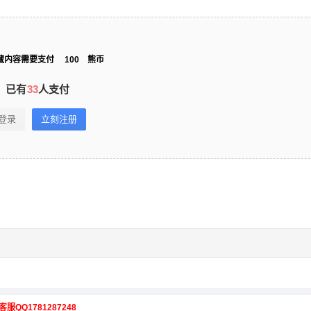
藏内容需要支付
100
熊币
已有
33
人支付
登录
立刻注册
客服QQ1781287248