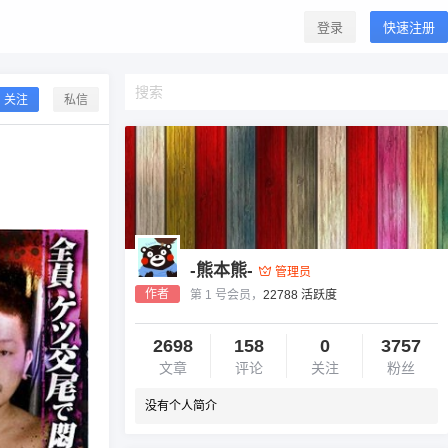
登录
快速注册
关注
私信
-熊本熊-
管理员
作者
第 1 号会员，
22788 活跃度
2698
158
0
3757
文章
评论
关注
粉丝
没有个人简介