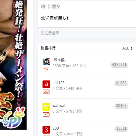
嗨! 新朋友
欢迎您新朋友！
免注册登录
财富排行
ALL ❯
-熊本熊-
4326711
2698 文章 • 158 评论
alili123
31330
0 文章 • 1449 评论
wahwah
20407
0 文章 • 5793 评论
303
18311
0 文章 • 2699 评论