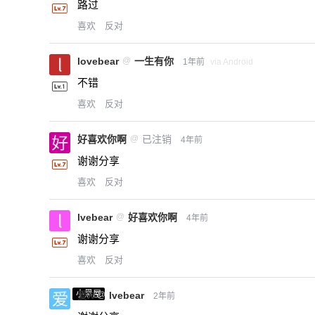
路过
喜欢
反对
lovebear
@
一生有你
1年前
via Android
不错
喜欢
反对
好喜欢你啊
@
已注销
4年前
谢谢分享
喜欢
反对
lvebear
@
好喜欢你啊
4年前
谢谢分享
喜欢
反对
小黑屋
爱X
@
lvebear
2年前