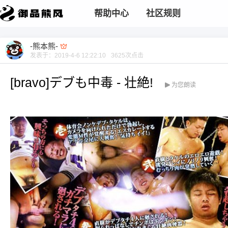
帮助中心
社区规则
-熊本熊-
发表于：
2019-4-6 12:22:10
3625
次点击
[bravo]デブも中毒 - 壮絶!
为您朗读