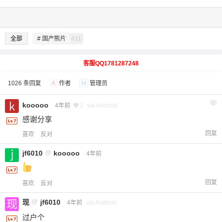
全部
# 国产熊片
431
客服QQ1781287248
1026 条回复
A
作者
M
管理员
1
kooooo
4年前
1
via Android
感谢分享
回复
喜欢
反对
jf6010
@
kooooo
4年前
回复
喜欢
反对
现
@
jf6010
4年前
via Android
过户个