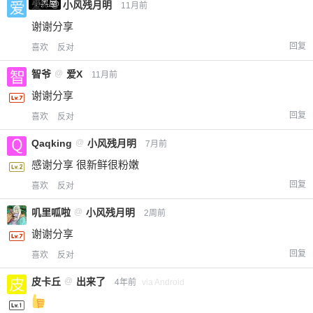
小黑屋
爱X
@
小风残月明
11月前
谢谢分享
回复
喜欢
反对
智爷
@
爱X
11月前
谢谢分享
回复
喜欢
反对
Qaqking
@
小风残月明
7月前
感谢分享 很新鲜很粉嫩
回复
喜欢
反对
叽里呱啦
@
小风残月明
2周前
谢谢分享
回复
喜欢
反对
皮卡丘
@
出来了
4年前
via Android