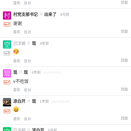
回复
喜欢
反对
村党支部书记
@
出来了
4月前
谢谢
回复
喜欢
反对
已注销
@
现
4年前
回复
喜欢
反对
现
@
现
4年前
via Android
v不吃饭
回复
喜欢
反对
凉白开
@
现
1年前
via Android
回复
喜欢
反对
已注销
@
凉白开
6月前