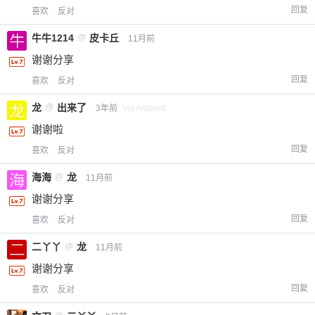
回复
喜欢
反对
牛牛1214
@
皮卡丘
11月前
谢谢分享
回复
喜欢
反对
龙
@
出来了
3年前
via Android
谢谢啦
回复
喜欢
反对
海海
@
龙
11月前
谢谢分享
回复
喜欢
反对
二丫丫
@
龙
11月前
谢谢分享
回复
喜欢
反对