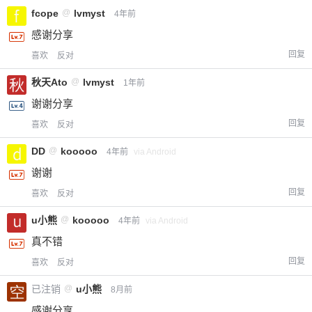
fcope
@
lvmyst
4年前
感谢分享
回复
喜欢
反对
秋天Ato
@
lvmyst
1年前
谢谢分享
回复
喜欢
反对
DD
@
kooooo
4年前
via Android
谢谢
回复
喜欢
反对
u小熊
@
kooooo
4年前
via Android
真不错
回复
喜欢
反对
已注销
@
u小熊
8月前
感谢分享