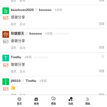
回复
喜欢
反对
bearlover2020
@
kooooo
5月前
感谢分享
回复
喜欢
反对
你提那天
@
kooooo
4月前
via Android
谢谢分享
回复
喜欢
反对
TimHu
2
4年前
via Android
谢谢分享
回复
喜欢
反对
jf6010
@
TimHu
4年前
回复
喜欢
反对
好喜欢你啊
@
TimHu
首页
商场
帮助
动态
登陆
4年前