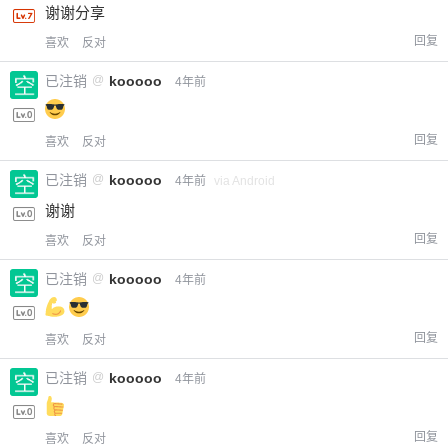
谢谢分享
回复
喜欢
反对
已注销
@
kooooo
4年前
回复
喜欢
反对
已注销
@
kooooo
4年前
via Android
谢谢
给-熊本熊-打赏
回复
喜欢
反对
已注销
@
kooooo
4年前
付费内容
2
5
10
元
元
元
回复
喜欢
反对
20
50
自定义
元
元
已注销
@
kooooo
4年前
¥
6位以上
回复
喜欢
反对