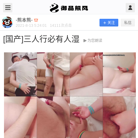
2021/8/13
-熊本熊- @ 御品熊风
-熊本熊-
关注
私信
2021-8-13 5:24:01
14111
次点击
[国产]三人行必有人湿
为您朗读
[国产]三人行必有人湿
当前隐藏内容需要支付400熊币 已有269人支付 登