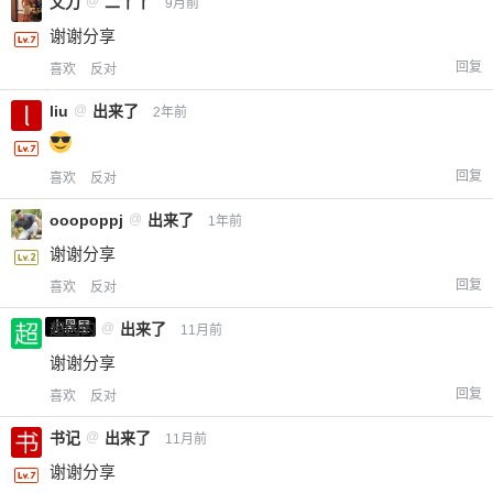
文刀
@
二丫丫
9月前
谢谢分享
回复
喜欢
反对
liu
@
出来了
2年前
回复
喜欢
反对
ooopoppj
@
出来了
1年前
谢谢分享
回复
喜欢
反对
小黑屋
超凶的
@
出来了
11月前
谢谢分享
回复
喜欢
反对
书记
@
出来了
11月前
谢谢分享