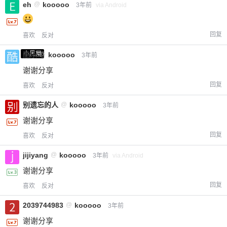
eh
@
kooooo
3年前
via Android
回复
喜欢
反对
小黑屋
酷乐
@
kooooo
3年前
谢谢分享
回复
喜欢
反对
别遗忘的人
@
kooooo
3年前
谢谢分享
回复
喜欢
反对
jijiyang
@
kooooo
3年前
via Android
谢谢分享
回复
喜欢
反对
2039744983
@
kooooo
3年前
谢谢分享