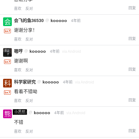
回复
喜欢
反对
会飞的鱼36530
@
kooooo
4年前
谢谢分享！
回复
喜欢
反对
嗯哼
@
kooooo
4年前
via Android
谢谢啊
回复
喜欢
反对
科学家研究
@
kooooo
4年前
via Android
看着不错呦
回复
喜欢
反对
小黑屋
熊出没
@
kooooo
4年前
via Android
不错
回复
喜欢
反对