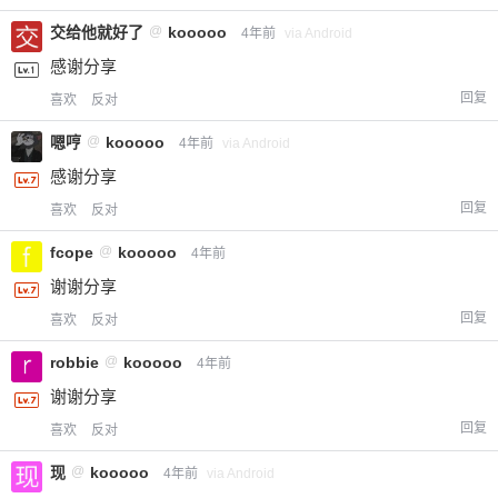
您没有权限发布内容，请购买会员或者提升权
6位以上
交给他就好了
@
kooooo
4年前
via Android
限。
感谢分享
回复
喜欢
反对
嗯哼
@
kooooo
4年前
via Android
忘记密码？
找回
已有帐号？
登录
立刻支付
感谢分享
立刻支付
回复
喜欢
反对
fcope
@
kooooo
4年前
谢谢分享
回复
喜欢
反对
robbie
@
kooooo
4年前
谢谢分享
回复
喜欢
反对
现
@
kooooo
4年前
via Android