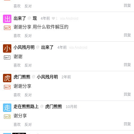
回复
喜欢
反对
出来了
@
现
4年前
1
via Android
谢谢分享 用什么软件解压的
回复
喜欢
反对
小风残月明
@
出来了
4年前
via Android
谢谢
回复
喜欢
反对
虎门熊熊
@
小风残月明
2年前
谢谢分享
回复
喜欢
反对
走在熊熊路上
@
虎门熊熊
10月前
谢分享
回复
喜欢
反对