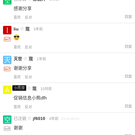
感谢分享
回复
喜欢
反对
liu
@
现
3年前
回复
喜欢
反对
灭世
@
现
1年前
谢谢分享
回复
喜欢
反对
小黑屋
a0987
@
现
10月前
促销信息小熊dfh
回复
喜欢
反对
已注销
@
jf6010
4年前
via Android
谢谢