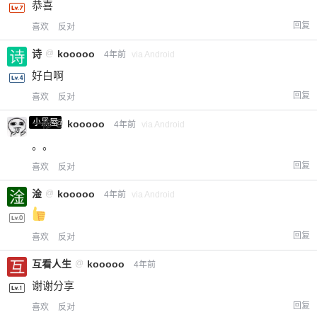
恭喜
回复
喜欢
反对
诗
@
kooooo
4年前
via Android
好白啊
回复
喜欢
反对
小黑屋
一修
@
kooooo
4年前
via Android
。。
回复
喜欢
反对
淦
@
kooooo
4年前
via Android
回复
喜欢
反对
互看人生
@
kooooo
4年前
谢谢分享
回复
喜欢
反对