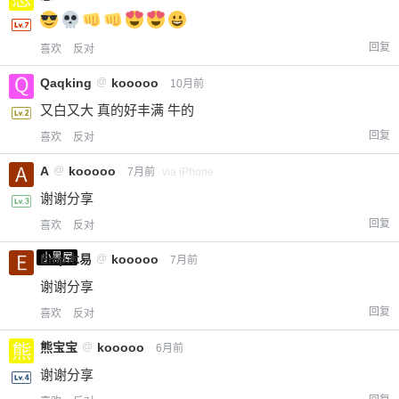
回复
喜欢
反对
Qaqking
@
kooooo
10月前
又白又大 真的好丰满 牛的
回复
喜欢
反对
A
@
kooooo
7月前
via iPhone
谢谢分享
回复
喜欢
反对
小黑屋
Emp木易
@
kooooo
7月前
谢谢分享
回复
喜欢
反对
熊宝宝
@
kooooo
6月前
谢谢分享