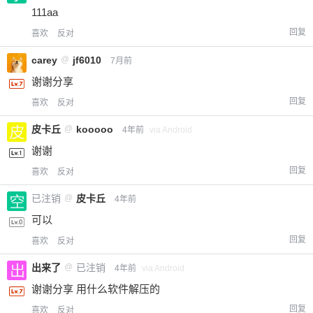
111aa
回复
喜欢
反对
carey
@
jf6010
7月前
谢谢分享
回复
喜欢
反对
皮卡丘
@
kooooo
4年前
via Android
谢谢
回复
喜欢
反对
已注销
@
皮卡丘
4年前
可以
回复
喜欢
反对
出来了
@
已注销
4年前
via Android
谢谢分享 用什么软件解压的
回复
喜欢
反对