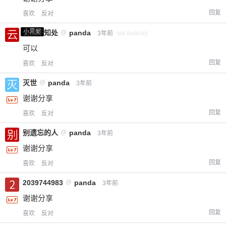
回复
喜欢
反对
小黑屋
云深不知处
@
panda
3年前
via Android
可以
回复
喜欢
反对
灭世
@
panda
3年前
谢谢分享
回复
喜欢
反对
别遗忘的人
@
panda
3年前
谢谢分享
回复
喜欢
反对
2039744983
@
panda
3年前
谢谢分享
回复
喜欢
反对