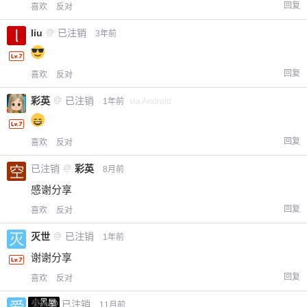
回复
喜欢
反对
liu
@
已注销
3年前
回复
喜欢
反对
彩英
@
已注销
1年前
via Android
回复
喜欢
反对
已注销
@
彩英
8月前
感谢分享
回复
喜欢
反对
灭世
@
已注销
1年前
谢谢分享
回复
喜欢
反对
小黑屋
爱X
@
已注销
11月前