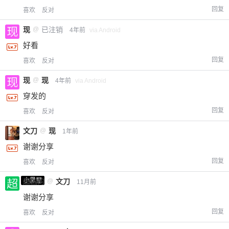
回复
喜欢
反对
现
@
已注销
4年前
via Android
好看
回复
喜欢
反对
现
@
现
4年前
via Android
穿发的
回复
喜欢
反对
文刀
@
现
1年前
谢谢分享
回复
喜欢
反对
小黑屋
超凶的
@
文刀
11月前
谢谢分享
回复
喜欢
反对