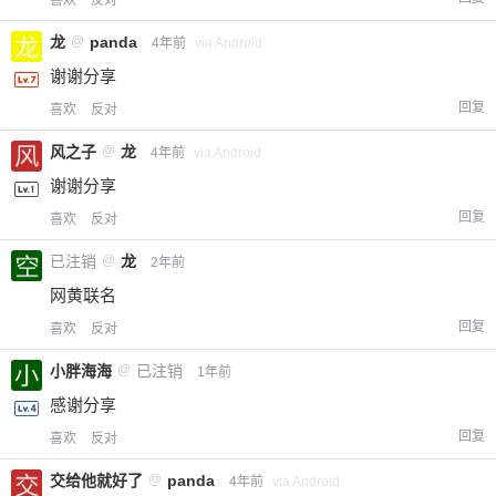
喜欢
反对
龙
@
panda
4年前
via Android
谢谢分享
回复
喜欢
反对
风之子
@
龙
4年前
via Android
谢谢分享
回复
喜欢
反对
已注销
@
龙
2年前
网黄联名
回复
喜欢
反对
小胖海海
@
已注销
1年前
感谢分享
回复
喜欢
反对
交给他就好了
@
panda
4年前
via Android