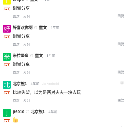
谢谢分享
回复
喜欢
反对
好喜欢你啊
@
童文
4年前
谢谢分享
回复
喜欢
反对
米粒墨鱼
@
童文
1月前
谢谢分享
回复
喜欢
反对
北京熊1
3
4年前
via Android
比较失望，以为是两对夫夫一块去玩
回复
喜欢
反对
jf6010
@
北京熊1
4年前