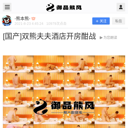
2021/8/23
-熊本熊- @ 御品熊风
-熊本熊-
关注
私信
2021-8-23 4:45:24
10979
次点击
[国产]双熊夫夫酒店开房酣战
为您朗读
[国产]双熊夫夫酒店开房酣战
当前隐藏内容需要支付300熊币 已有48人支付 登录