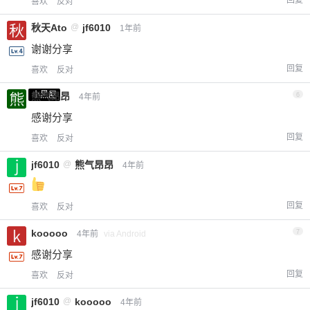
回复
喜欢
反对
秋天Ato
@
jf6010
1年前
谢谢分享
回复
喜欢
反对
小黑屋
熊气昂昂
6
4年前
感谢分享
回复
喜欢
反对
jf6010
@
熊气昂昂
4年前
回复
喜欢
反对
kooooo
7
4年前
via Android
感谢分享
回复
喜欢
反对
jf6010
@
kooooo
4年前