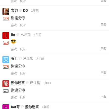
回复
喜欢
反对
文刀
@
DD
1年前
谢谢分享
回复
喜欢
反对
liu
@
已注销
4年前
回复
喜欢
反对
灭世
@
已注销
2年前
谢谢分享
回复
喜欢
反对
熊你迷笛
@
已注销
1年前
谢谢分享
回复
喜欢
反对
bat哥
@
熊你迷笛
1年前