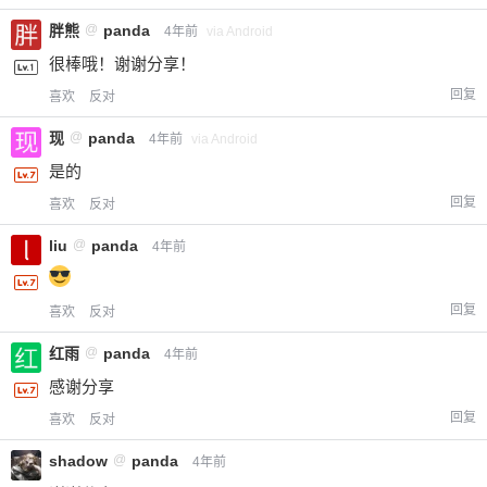
胖熊
@
panda
4年前
via Android
很棒哦！谢谢分享！
回复
喜欢
反对
现
@
panda
4年前
via Android
是的
回复
喜欢
反对
liu
@
panda
4年前
给-熊本熊-打赏
回复
喜欢
反对
付费内容
2
5
10
元
元
元
红雨
@
panda
4年前
20
50
自定义
元
元
感谢分享
回复
喜欢
反对
¥
6位以上
shadow
@
panda
4年前