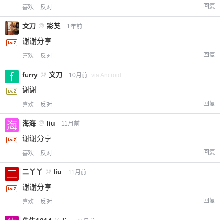
回复
喜欢
反对
文刀
@
彩英
1年前
谢谢分享
回复
喜欢
反对
furry
@
文刀
10月前
via Android
谢谢
回复
喜欢
反对
海海
@
liu
11月前
谢谢分享
回复
喜欢
反对
二丫丫
@
liu
11月前
谢谢分享
回复
喜欢
反对