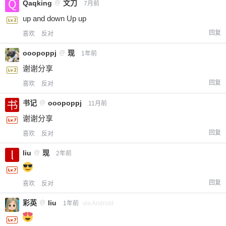
Qaqking
@
文刀
7月前
up and down Up up
回复
喜欢
反对
ooopoppj
@
现
1年前
谢谢分享
回复
喜欢
反对
书记
@
ooopoppj
11月前
谢谢分享
回复
喜欢
反对
liu
@
现
2年前
回复
喜欢
反对
彩英
@
liu
1年前
via Android