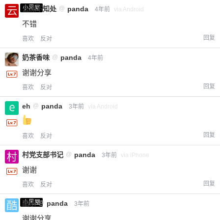
小黑屋
云深不知处
@
panda
4年前
via Android
不错
回复
喜欢
反对
奶茶香味
@
panda
4年前
谢谢分享
回复
喜欢
反对
eh
@
panda
3年前
via Android
回复
喜欢
反对
村党支部书记
@
panda
3年前
via iPhone
谢谢
回复
喜欢
反对
小黑屋
酷乐
@
panda
3年前
谢谢分享