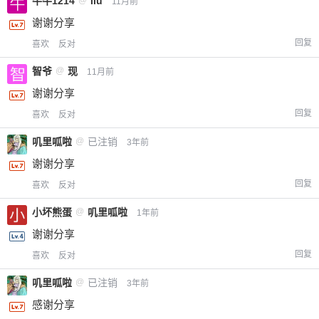
牛牛1214
@
liu
11月前
谢谢分享
回复
喜欢
反对
智爷
@
现
11月前
谢谢分享
回复
喜欢
反对
叽里呱啦
@
已注销
3年前
谢谢分享
回复
喜欢
反对
小坏熊蛋
@
叽里呱啦
1年前
谢谢分享
回复
喜欢
反对
叽里呱啦
@
已注销
3年前
感谢分享