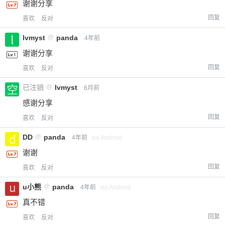
谢谢分享
您没有权限发布内容，请购买会员或者提升权
6位以上
回复
喜欢
反对
限。
lvmyst
@
panda
4年前
谢谢分享
忘记密码？
找回
已有帐号？
登录
立刻支付
回复
喜欢
反对
已注销
@
lvmyst
6月前
立刻支付
感谢分享
回复
喜欢
反对
DD
@
panda
4年前
via Android
谢谢
回复
喜欢
反对
u小熊
@
panda
4年前
via Android
真不错
回复
喜欢
反对