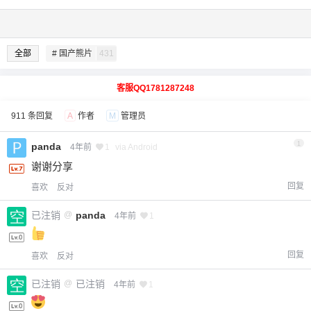
全部
# 国产熊片
431
客服QQ1781287248
911 条回复
A
作者
M
管理员
1
panda
4年前
1
via Android
谢谢分享
回复
喜欢
反对
已注销
@
panda
4年前
1
回复
喜欢
反对
已注销
@
已注销
4年前
1