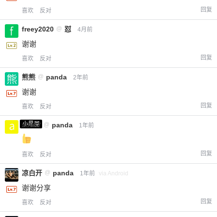
回复
喜欢
反对
freey2020
@
怼
4月前
谢谢
回复
喜欢
反对
熊熊
@
panda
2年前
谢谢
回复
喜欢
反对
小黑屋
a0987
@
panda
1年前
回复
喜欢
反对
凉白开
@
panda
1年前
via Android
谢谢分享
回复
喜欢
反对