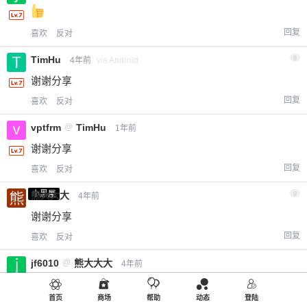
回复
喜欢
反对
TimHu
8
4年前
via Android
谢谢分享
回复
喜欢
反对
vptfrm
@
TimHu
1年前
谢谢分享
回复
喜欢
反对
小黑屋
熊大大大
9
4年前
谢谢分享
回复
喜欢
反对
jf6010
@
熊大大大
4年前
首页
商场
帮助
动态
登陆
回复
喜欢
反对