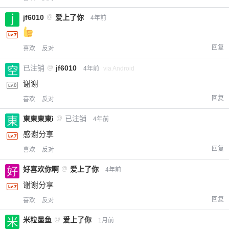
jf6010
@
爱上了你
4年前
回复
喜欢
反对
已注销
@
jf6010
4年前
via Android
谢谢
回复
喜欢
反对
東東東東i
@
已注销
4年前
感谢分享
回复
喜欢
反对
好喜欢你啊
@
爱上了你
4年前
谢谢分享
回复
喜欢
反对
米粒墨鱼
@
爱上了你
1月前