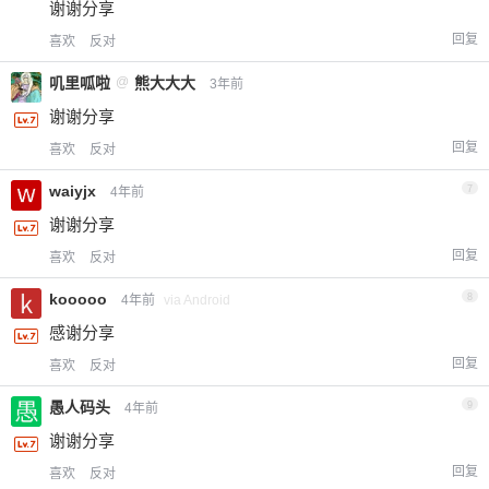
谢谢分享
回复
喜欢
反对
叽里呱啦
@
熊大大大
3年前
谢谢分享
回复
喜欢
反对
waiyjx
7
4年前
谢谢分享
回复
喜欢
反对
kooooo
8
4年前
via Android
感谢分享
回复
喜欢
反对
愚人码头
9
4年前
谢谢分享
回复
喜欢
反对