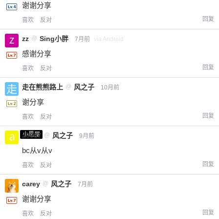
谢谢分享
回复
喜欢
反对
zz
@
Sing小胖
7月前
via Android
感谢分享
回复
喜欢
反对
走在熊熊路上
@
风之子
10月前
谢分享
回复
喜欢
反对
小黑屋
a0987
@
风之子
9月前
bc从v从v
回复
喜欢
反对
carey
@
风之子
7月前
谢谢分享
回复
喜欢
反对