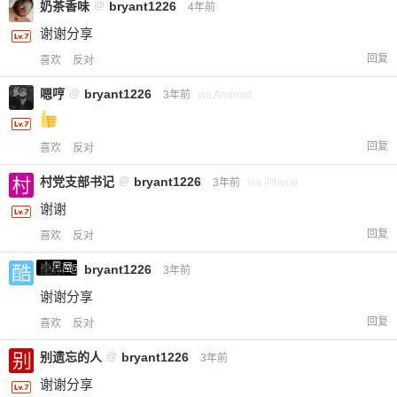
奶茶香味
@
bryant1226
4年前
谢谢分享
回复
喜欢
反对
嗯哼
@
bryant1226
3年前
via Android
回复
喜欢
反对
村党支部书记
@
bryant1226
3年前
via iPhone
谢谢
回复
喜欢
反对
小黑屋
酷乐
@
bryant1226
3年前
谢谢分享
回复
喜欢
反对
别遗忘的人
@
bryant1226
3年前
谢谢分享