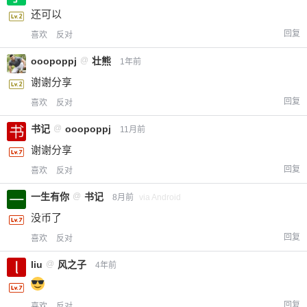
还可以
回复
喜欢
反对
ooopoppj
@
壮熊
1年前
谢谢分享
回复
喜欢
反对
书记
@
ooopoppj
11月前
谢谢分享
回复
喜欢
反对
一生有你
@
书记
8月前
via Android
没币了
回复
喜欢
反对
liu
@
风之子
4年前
回复
喜欢
反对