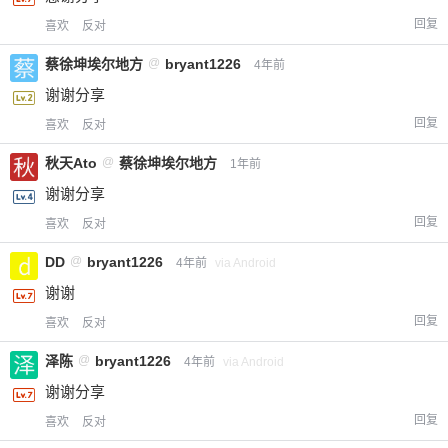
回复
喜欢
反对
蔡徐坤埃尔地方
@
bryant1226
4年前
谢谢分享
回复
喜欢
反对
秋天Ato
@
蔡徐坤埃尔地方
1年前
谢谢分享
回复
喜欢
反对
给-熊本熊-打赏
DD
@
bryant1226
4年前
via Android
付费内容
2
5
10
谢谢
元
元
元
回复
喜欢
反对
20
50
自定义
元
元
泽陈
@
bryant1226
4年前
via Android
谢谢分享
¥
6位以上
回复
喜欢
反对