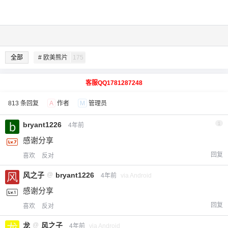
全部
# 欧美熊片
175
客服QQ1781287248
813 条回复
A
作者
M
管理员
bryant1226
1
4年前
感谢分享
回复
喜欢
反对
风之子
@
bryant1226
4年前
via Android
感谢分享
回复
喜欢
反对
龙
@
风之子
4年前
via Android