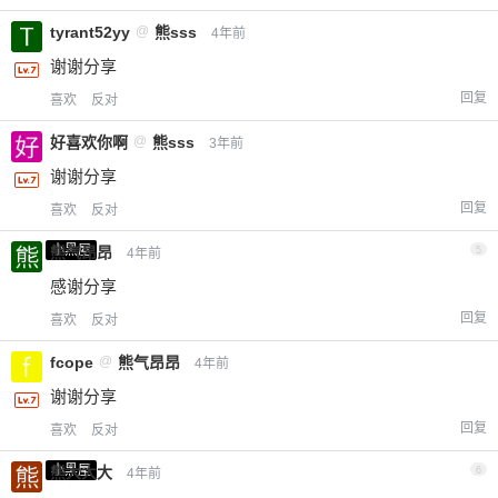
tyrant52yy
@
熊sss
4年前
谢谢分享
回复
喜欢
反对
好喜欢你啊
@
熊sss
3年前
谢谢分享
回复
喜欢
反对
小黑屋
熊气昂昂
5
4年前
感谢分享
回复
喜欢
反对
fcope
@
熊气昂昂
4年前
谢谢分享
回复
喜欢
反对
小黑屋
熊大大大
6
4年前