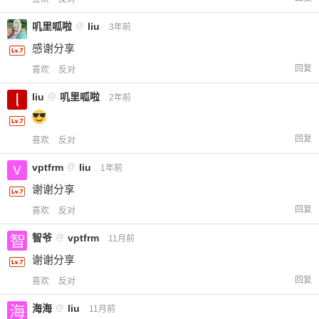
叽里呱啦
@
liu
3年前
感谢分享
回复
喜欢
反对
liu
@
叽里呱啦
2年前
回复
喜欢
反对
vptfrm
@
liu
1年前
谢谢分享
回复
喜欢
反对
智爷
@
vptfrm
11月前
谢谢分享
回复
喜欢
反对
海海
@
liu
11月前