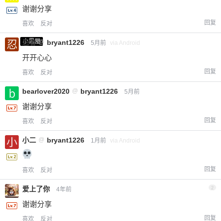
谢谢分享
回复
喜欢
反对
小黑屋
忍者
@
bryant1226
5月前
via Android
开开心心
回复
喜欢
反对
bearlover2020
@
bryant1226
5月前
谢谢分享
回复
喜欢
反对
小二
@
bryant1226
1月前
via Android
回复
喜欢
反对
爱上了你
2
4年前
谢谢分享
回复
喜欢
反对