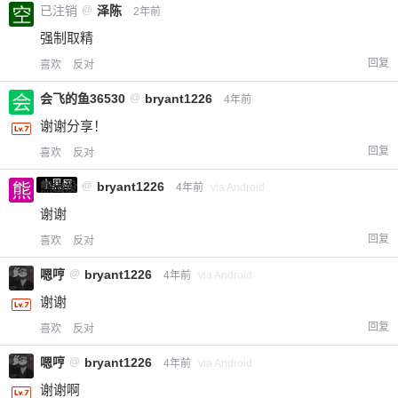
已注销
@
泽陈
2年前
您没有权限发布内容，请购买会员或者提升权
6位以上
限。
强制取精
回复
喜欢
反对
会飞的鱼36530
@
bryant1226
4年前
忘记密码？
找回
已有帐号？
登录
立刻支付
谢谢分享！
回复
喜欢
反对
立刻支付
小黑屋
熊出没
@
bryant1226
4年前
via Android
谢谢
回复
喜欢
反对
嗯哼
@
bryant1226
4年前
via Android
谢谢
回复
喜欢
反对
嗯哼
@
bryant1226
4年前
via Android
谢谢啊