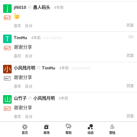
jf6010
@
愚人码头
4年前
回复
喜欢
反对
TimHu
10
4年前
via Android
谢谢分享
回复
喜欢
反对
小风残月明
@
TimHu
4年前
via Android
谢谢分享
回复
喜欢
反对
山竹子
@
小风残月明
4年前
谢谢分享
回复
喜欢
反对
jf6010
@
小风残月明
4年前
首页
商场
帮助
动态
登陆