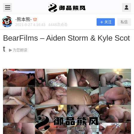
2021/8/27
-熊本熊- @ 御品熊风
-熊本熊-
关注
私信
2021-8-27 4:16:43
4448
次点击
BearFilms – Aiden Storm & Kyle Scot
t
为您朗读
BearFilms – Aiden Storm & Kyle Scott
当前隐藏内容需要支付300熊币 已有5人支付 登录