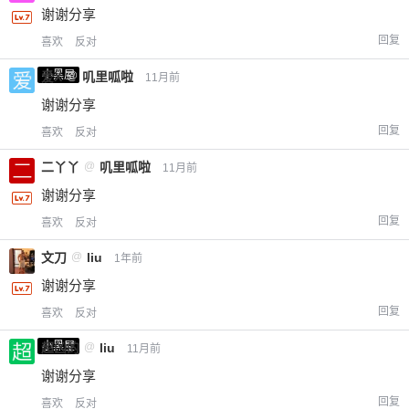
谢谢分享
回复
喜欢
反对
小黑屋
爱X
@
叽里呱啦
11月前
谢谢分享
回复
喜欢
反对
二丫丫
@
叽里呱啦
11月前
谢谢分享
回复
喜欢
反对
文刀
@
liu
1年前
谢谢分享
回复
喜欢
反对
小黑屋
超凶的
@
liu
11月前
谢谢分享
回复
喜欢
反对