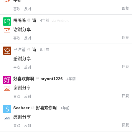
牛蛙
回复
喜欢
反对
呜呜呜
@
诗
4年前
via Android
谢谢分享
回复
喜欢
反对
已注销
@
诗
8月前
感谢分享
回复
喜欢
反对
好喜欢你啊
@
bryant1226
4年前
谢谢分享
回复
喜欢
反对
Seabaer
@
好喜欢你啊
1年前
感谢分享
回复
喜欢
反对