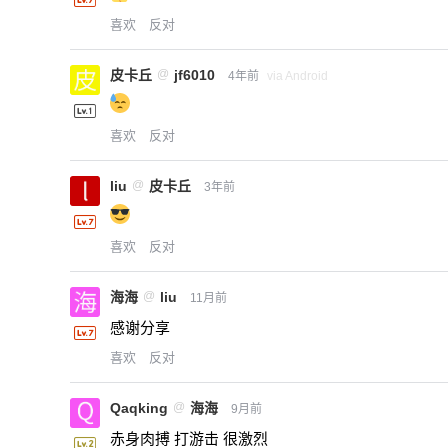
喜欢
反对
皮卡丘
@
jf6010
4年前
via Android
喜欢
反对
liu
@
皮卡丘
3年前
喜欢
反对
海海
@
liu
11月前
感谢分享
喜欢
反对
Qaqking
@
海海
9月前
赤身肉搏 打游击 很激烈