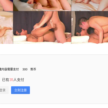
藏内容需要支付
300
熊币
已有
35
人支付
登录
立刻注册