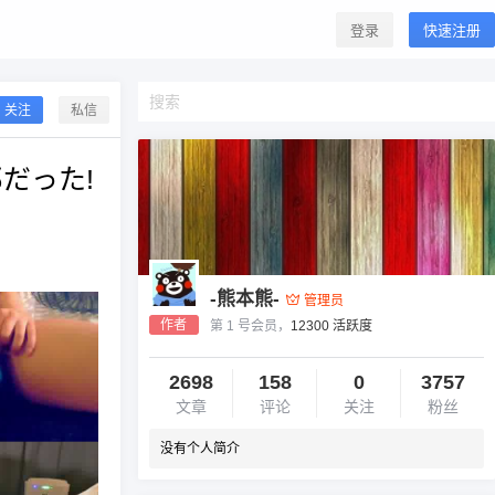
登录
快速注册
关注
私信
だった!
-熊本熊-
管理员
作者
第 1 号会员，
12300 活跃度
2698
158
0
3757
文章
评论
关注
粉丝
没有个人简介