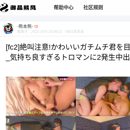
帮助中心
社区规则
-熊本熊-
发表于：
2021-10-5 20:08:21
5603
次点击
[fc2]絶叫注意!かわいいガチムチ君
_気持ち良すぎるトロマンに2発生中出