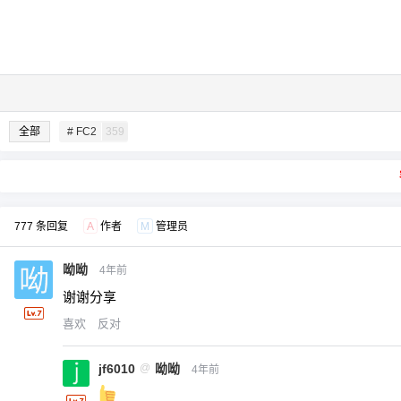
全部
# FC2
359
777 条回复
A
作者
M
管理员
呦呦
4年前
谢谢分享
喜欢
反对
jf6010
@
呦呦
4年前