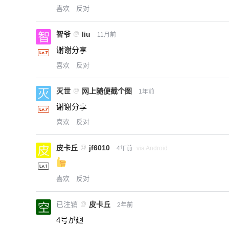
喜欢
反对
智爷
@
liu
11月前
谢谢分享
喜欢
反对
灭世
@
网上随便截个图
1年前
谢谢分享
喜欢
反对
皮卡丘
@
jf6010
4年前
via Android
喜欢
反对
已注销
@
皮卡丘
2年前
4号が廻