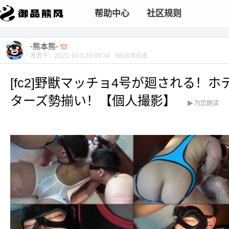
帮助中心
社区规则
-熊本熊-
发表于：
2021-10-5 20:09:34
5818
次点击
[fc2]野獣マッチョ4号が廻される！
ターズ勢揃い！【個人撮影】
为您朗读