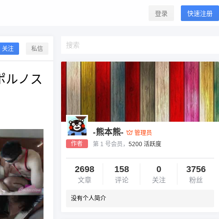
登录
快速注册
关注
私信
ポルノス
-熊本熊-
管理员
作者
第 1 号会员，
5200 活跃度
2698
158
0
3756
文章
评论
关注
粉丝
没有个人简介