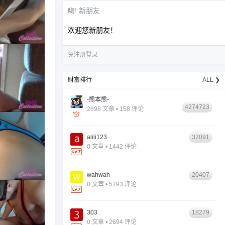
嗨! 新朋友
欢迎您新朋友！
免注册登录
财富排行
ALL ❯
-熊本熊-
4274723
2698 文章 • 158 评论
alili123
32091
0 文章 • 1442 评论
wahwah
20407
0 文章 • 5793 评论
303
18279
0 文章 • 2694 评论