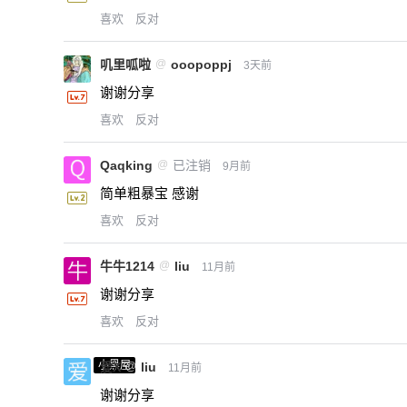
喜欢
反对
叽里呱啦
@
ooopoppj
3天前
谢谢分享
喜欢
反对
Qaqking
@
已注销
9月前
简单粗暴宝 感谢
喜欢
反对
牛牛1214
@
liu
11月前
谢谢分享
喜欢
反对
小黑屋
爱X
@
liu
11月前
谢谢分享