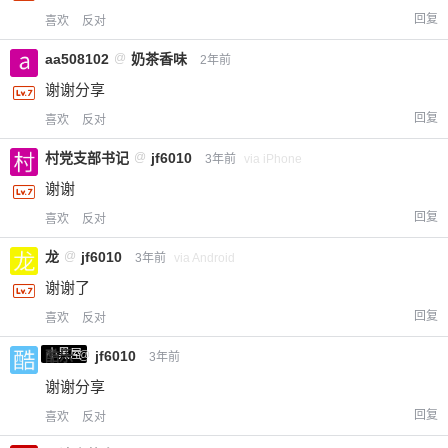
回复
喜欢
反对
aa508102
@
奶茶香味
2年前
谢谢分享
回复
喜欢
反对
村党支部书记
@
jf6010
3年前
via iPhone
谢谢
回复
喜欢
反对
龙
@
jf6010
3年前
via Android
谢谢了
回复
喜欢
反对
小黑屋
酷乐
@
jf6010
3年前
谢谢分享
回复
喜欢
反对