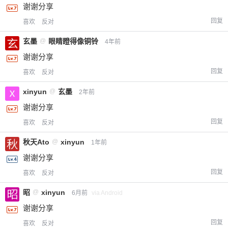
谢谢分享
回复
喜欢
反对
玄墨
@
眼睛瞪得像铜铃
4年前
谢谢分享
回复
喜欢
反对
xinyun
@
玄墨
2年前
谢谢分享
回复
喜欢
反对
秋天Ato
@
xinyun
1年前
谢谢分享
回复
喜欢
反对
昭
@
xinyun
6月前
via Android
谢谢分享
回复
喜欢
反对