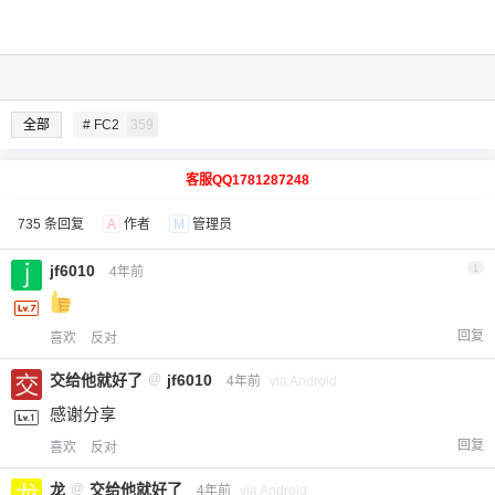
全部
# FC2
359
客服QQ1781287248
735 条回复
A
作者
M
管理员
jf6010
1
4年前
回复
喜欢
反对
交给他就好了
@
jf6010
4年前
via Android
感谢分享
回复
喜欢
反对
龙
@
交给他就好了
4年前
via Android