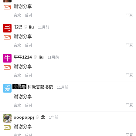
谢谢分享
回复
喜欢
反对
书记
@
liu
11月前
谢谢分享
回复
喜欢
反对
牛牛1214
@
liu
11月前
谢谢分享
回复
喜欢
反对
小黑屋
爱X
@
村党支部书记
11月前
谢谢分享
回复
喜欢
反对
ooopoppj
@
龙
1年前
谢谢分享
回复
喜欢
反对