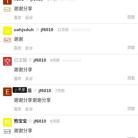
谢谢分享
回复
喜欢
反对
uahjsduh
@
jf6010
11月前
via Android
谢谢
回复
喜欢
反对
已注销
@
jf6010
8月前
via Android
谢谢分享
回复
喜欢
反对
小黑屋
Emp木易
@
jf6010
7月前
谢谢分享谢谢分享
回复
喜欢
反对
熊宝宝
@
jf6010
6月前
谢谢分享