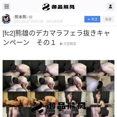
2021/10/17
-熊本熊- @ 御品熊风
-熊本熊-
关注
私信
2021-10-17 23:07:09
4571
次点击
[fc2]熊雄のデカマラフェラ抜きキャ
ンペーン その１
为您朗读
[fc2]熊雄のデカマラフェラ抜きキャン
ペーン その１
当前隐藏内容需要支付200熊币 已有21人支付 登录