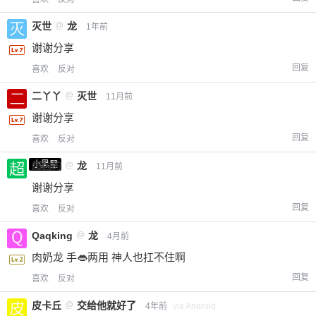
灭世
@
龙
1年前
谢谢分享
回复
喜欢
反对
二丫丫
@
灭世
11月前
谢谢分享
回复
喜欢
反对
小黑屋
超凶的
@
龙
11月前
谢谢分享
回复
喜欢
反对
Qaqking
@
龙
4月前
肉奶龙 手👄两用 神人也扛不住啊
回复
喜欢
反对
皮卡丘
@
交给他就好了
4年前
via Android