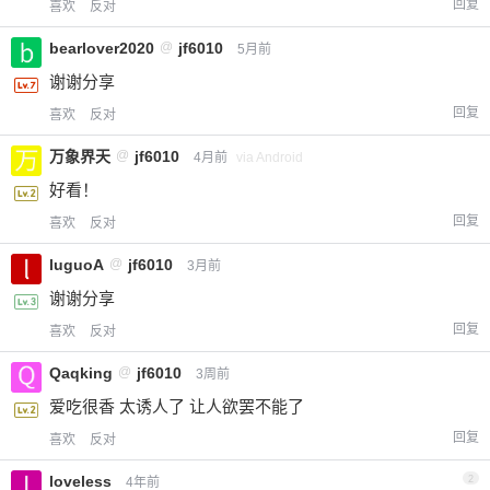
回复
喜欢
反对
bearlover2020
@
jf6010
5月前
谢谢分享
回复
喜欢
反对
万象界天
@
jf6010
4月前
via Android
好看！
回复
喜欢
反对
luguoA
@
jf6010
3月前
谢谢分享
回复
喜欢
反对
Qaqking
@
jf6010
3周前
爱吃很香 太诱人了 让人欲罢不能了
回复
喜欢
反对
loveless
2
4年前