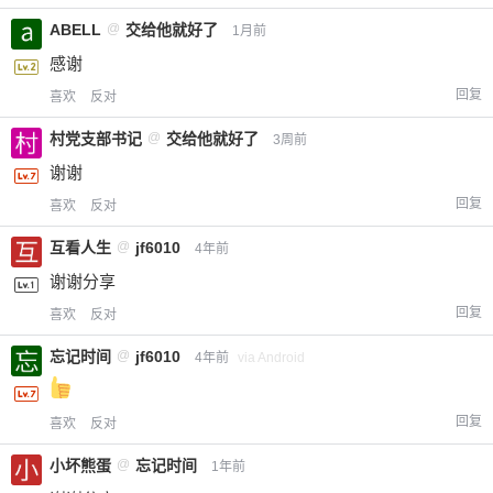
ABELL
@
交给他就好了
1月前
感谢
回复
喜欢
反对
村党支部书记
@
交给他就好了
3周前
谢谢
回复
喜欢
反对
互看人生
@
jf6010
4年前
谢谢分享
回复
喜欢
反对
忘记时间
@
jf6010
4年前
via Android
回复
喜欢
反对
小坏熊蛋
@
忘记时间
1年前