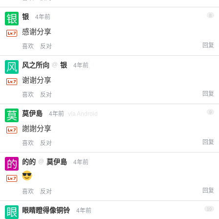
银
8
4年前
感谢分享
回复
喜欢
反对
风之所向
@
银
4年前
谢谢分享
回复
喜欢
反对
莫伊島
9
4年前
via Android
謝謝分享
回复
喜欢
反对
的的
@
莫伊島
4年前
回复
喜欢
反对
眼睛瞪得像铜铃
10
4年前