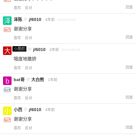
回复
喜欢
反对
给-熊本熊-打赏
泽陈
@
jf6010
4年前
via Android
付费内容
2
5
10
元
元
元
谢谢分享
回复
喜欢
反对
20
50
自定义
元
元
小黑屋
大白熊
@
jf6010
4年前
via Android
哦度地撒娇
¥
6位以上
回复
喜欢
反对
您没有权限发布内容，请购买会员或者提升权
6位以上
bat哥
@
大白熊
1年前
限。
谢谢分享
回复
喜欢
反对
小西
@
jf6010
4年前
忘记密码？
找回
已有帐号？
登录
立刻支付
谢谢分享
回复
喜欢
反对
立刻支付