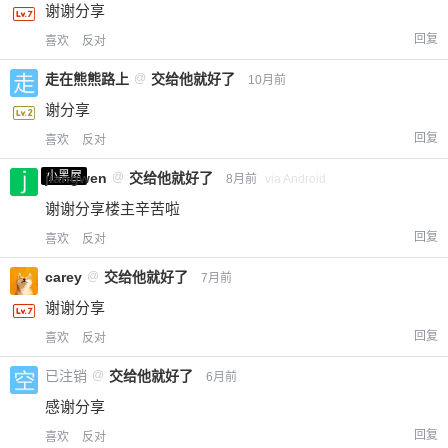
谢谢分享
回复
喜欢
反对
走在熊熊路上
@
交给他就好了
10月前
谢分享
回复
喜欢
反对
小黑屋
jiangwen
@
交给他就好了
8月前
via Android
谢谢分享楼主辛苦啦
回复
喜欢
反对
carey
@
交给他就好了
7月前
谢谢分享
回复
喜欢
反对
已注销
@
交给他就好了
6月前
感谢分享
回复
喜欢
反对