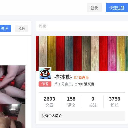
登录
快速注册
关注
私信
-熊本熊-
管理员
作者
第 1 号会员，
2700 活跃度
2693
158
0
3756
文章
评论
关注
粉丝
没有个人简介