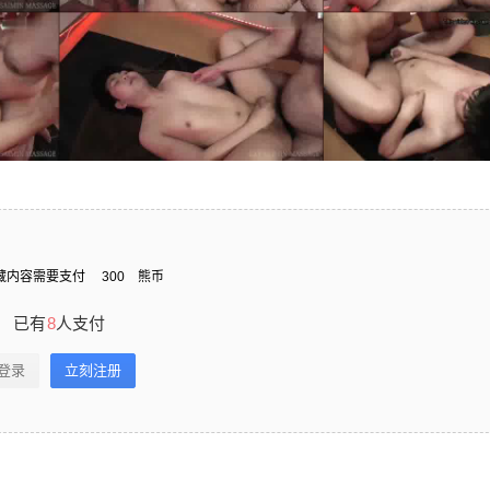
藏内容需要支付
300
熊币
已有
8
人支付
登录
立刻注册