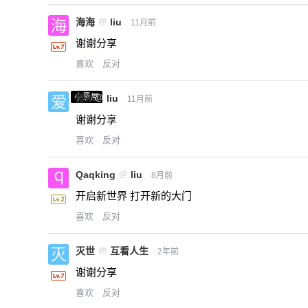
海海
@
liu
11月前
谢谢分享
喜欢
反对
小黑屋
爱X
@
liu
11月前
谢谢分享
喜欢
反对
Qaqking
@
liu
8月前
开启新世界 打开新的大门
喜欢
反对
灭世
@
互看人生
2年前
谢谢分享
喜欢
反对