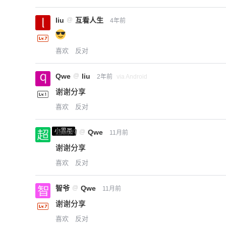
liu
@
互看人生
4年前
喜欢
反对
Qwe
@
liu
2年前
via Android
谢谢分享
喜欢
反对
小黑屋
超凶的
@
Qwe
11月前
谢谢分享
喜欢
反对
智爷
@
Qwe
11月前
谢谢分享
喜欢
反对