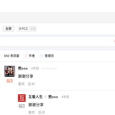
全部
# FC2
358
650 条回复
A
作者
M
管理员
熊sss
4年前
via Android
谢谢分享
喜欢
反对
互看人生
@
熊sss
4年前
谢谢分享
喜欢
反对