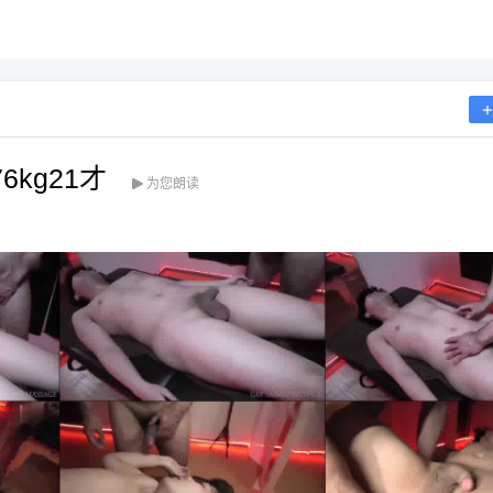
6kg21才
为您朗读