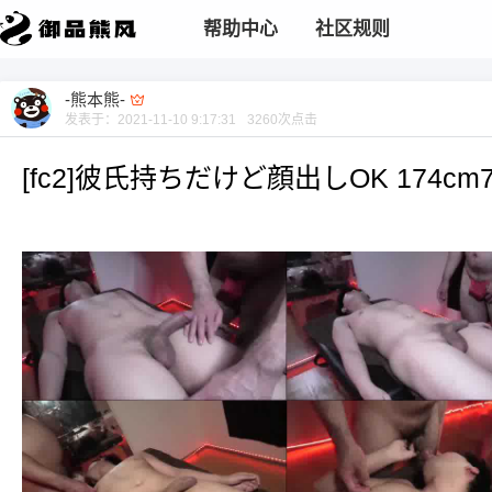
帮助中心
社区规则
-熊本熊-
发表于：
2021-11-10 9:17:31
3260
次点击
[fc2]彼氏持ちだけど顔出しOK 174cm7