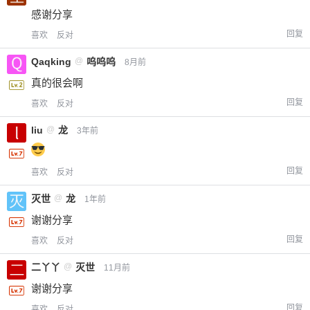
感谢分享
回复
喜欢
反对
Qaqking
@
呜呜呜
8月前
真的很会啊
回复
喜欢
反对
liu
@
龙
3年前
回复
喜欢
反对
灭世
@
龙
1年前
谢谢分享
回复
喜欢
反对
二丫丫
@
灭世
11月前
谢谢分享
回复
喜欢
反对