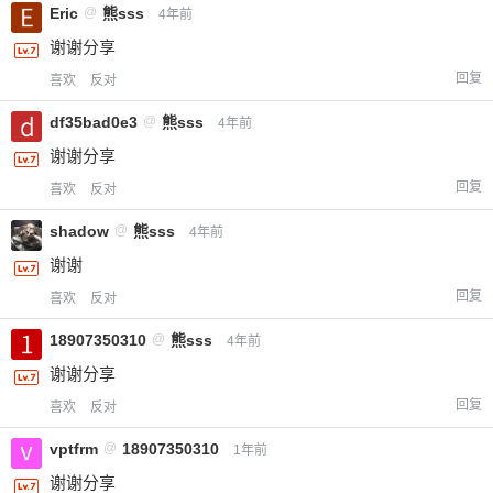
Eric
@
熊sss
4年前
您没有权限发布内容，请购买会员或者提升权
6位以上
限。
谢谢分享
回复
喜欢
反对
df35bad0e3
@
熊sss
4年前
忘记密码？
找回
已有帐号？
登录
立刻支付
谢谢分享
回复
喜欢
反对
立刻支付
shadow
@
熊sss
4年前
谢谢
回复
喜欢
反对
18907350310
@
熊sss
4年前
谢谢分享
回复
喜欢
反对
vptfrm
@
18907350310
1年前
谢谢分享