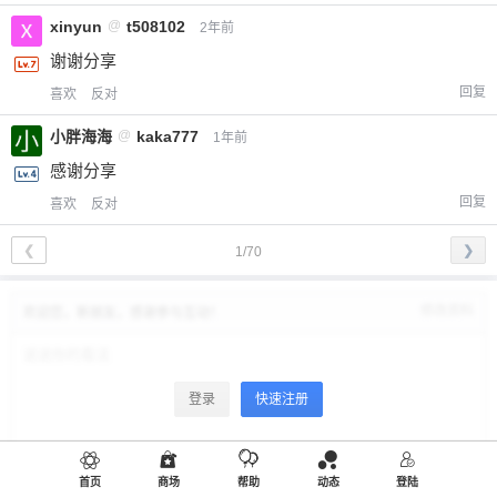
xinyun
@
t508102
2年前
谢谢分享
回复
喜欢
反对
小胖海海
@
kaka777
1年前
感谢分享
回复
喜欢
反对
❮
❯
1/70
修改资料
欢迎您，新朋友，感谢参与互动！
登录
快速注册
首页
商场
帮助
动态
登陆
提交评论