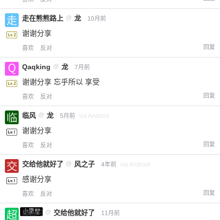
走在熊熊路上
@
龙
10月前
谢谢分享
回复
喜欢
反对
Qaqking
@
龙
7月前
谢谢分享 忘乎所以 享受
回复
喜欢
反对
临风
@
龙
5月前
via Android
谢谢分享
回复
喜欢
反对
交给他就好了
@
风之子
4年前
via Android
感谢分享
回复
喜欢
反对
小黑屋
超凶的
@
交给他就好了
11月前