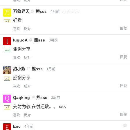
喜欢
反对
万象界天
@
熊sss
4月前
via Android
好看！
回复
喜欢
反对
luguoA
@
熊sss
3月前
谢谢分享
回复
喜欢
反对
狼小熊
@
熊sss
1月前
感謝分享
回复
喜欢
反对
Qaqking
@
熊sss
3周前
先射为敬 在射还敬。。 sss
回复
喜欢
反对
Eric
2
4年前