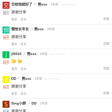
交给他就好了
@
熊sss
4年前
via Android
谢谢分享
回复
喜欢
反对
惆怅长岑长
@
熊sss
4年前
谢谢分享
回复
喜欢
反对
jf6010
@
熊sss
4年前
via Android
回复
喜欢
反对
DD
@
熊sss
4年前
via Android
谢谢分享
回复
喜欢
反对
Sing小胖
@
DD
1年前
谢谢分享