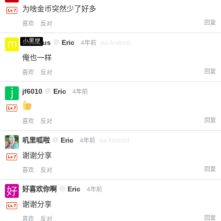
为啥金币突然少了好多
回复
喜欢
反对
小黑屋
mevious
@
Eric
4年前
via Android
俺也一样
回复
喜欢
反对
jf6010
@
Eric
4年前
回复
喜欢
反对
叽里呱啦
@
Eric
4年前
via Android
谢谢分享
回复
喜欢
反对
好喜欢你啊
@
Eric
4年前
谢谢分享
回复
喜欢
反对