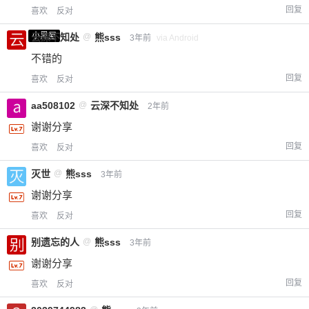
回复
喜欢
反对
小黑屋
云深不知处
@
熊sss
3年前
via Android
不错的
回复
喜欢
反对
aa508102
@
云深不知处
2年前
谢谢分享
回复
喜欢
反对
灭世
@
熊sss
3年前
谢谢分享
回复
喜欢
反对
别遗忘的人
@
熊sss
3年前
谢谢分享
回复
喜欢
反对