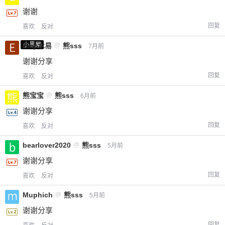
谢谢
回复
喜欢
反对
小黑屋
Emp木易
@
熊sss
7月前
谢谢分享
回复
喜欢
反对
熊宝宝
@
熊sss
6月前
谢谢分享
回复
喜欢
反对
bearlover2020
@
熊sss
5月前
谢谢分享
回复
喜欢
反对
Muphich
@
熊sss
5月前
谢谢分享
回复