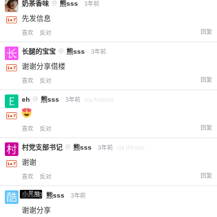
奶茶香味
@
熊sss
3年前
先发信息
回复
喜欢
反对
长腿的宝宝
@
熊sss
3年前
谢谢分享借楼
回复
喜欢
反对
eh
@
熊sss
3年前
via Android
回复
喜欢
反对
村党支部书记
@
熊sss
3年前
via iPhone
谢谢
回复
喜欢
反对
小黑屋
酷乐
@
熊sss
3年前
谢谢分享