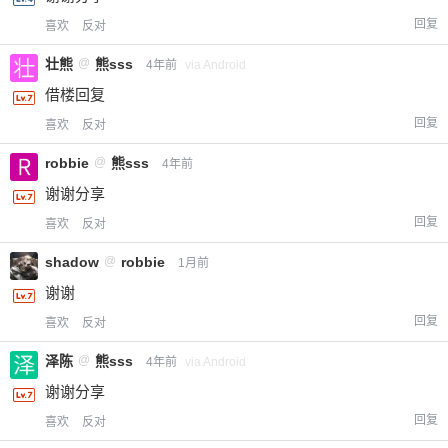
回复
喜欢
反对
壮熊
@
熊sss
4年前
via Android
借楼回复
回复
喜欢
反对
robbie
@
熊sss
4年前
谢谢分享
回复
喜欢
反对
给-熊本熊-打赏
shadow
@
robbie
1月前
付费内容
2
5
10
谢谢
元
元
元
回复
喜欢
反对
20
50
自定义
元
元
泽陈
@
熊sss
4年前
via Android
谢谢分享
¥
6位以上
回复
喜欢
反对