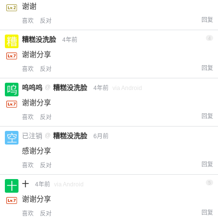
谢谢
回复
喜欢
反对
糟糕没洗脸
4
4年前
谢谢分享
回复
喜欢
反对
呜呜呜
@
糟糕没洗脸
4年前
via Android
谢谢分享
回复
喜欢
反对
已注销
@
糟糕没洗脸
6月前
感谢分享
回复
喜欢
反对
十
5
4年前
via Android
谢谢分享
回复
喜欢
反对