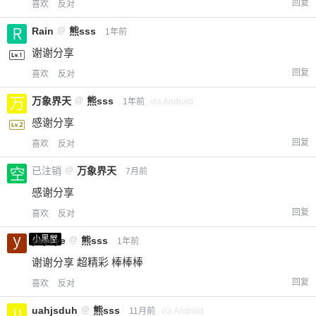
回复
喜欢
反对
Rain
@
熊sss
1年前
谢谢分享
回复
喜欢
反对
万象界天
@
熊sss
1年前
via Android
感谢分享
回复
喜欢
反对
已注销
@
万象界天
7月前
感谢分享
回复
喜欢
反对
小黑屋
yeyeye
@
熊sss
1年前
谢谢分享 超精彩 棒棒棒
回复
喜欢
反对
uahjsduh
@
熊sss
11月前
via Android