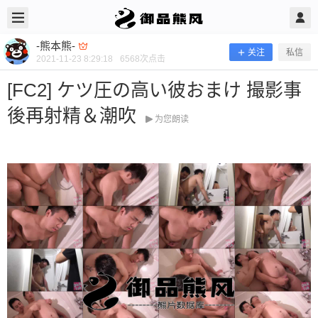
2021/11/23
-熊本熊- @ 御品熊风
-熊本熊-
关注
私信
2021-11-23 8:29:18
6568
次点击
[FC2] ケツ圧の高い彼おまけ 撮影事
後再射精＆潮吹
为您朗读
[FC2] ケツ圧の高い彼おまけ 撮影事
後再射精＆潮吹
当前隐藏内容需要支付200熊币 已有69人支付 登录