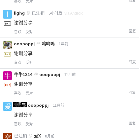
回复
喜欢
反对
lighg
@
已注销
6小时后
via Android
谢谢分享
回复
喜欢
反对
ooopoppj
@
呜呜呜
1年前
谢谢分享
回复
喜欢
反对
牛牛1214
@
ooopoppj
11月前
谢谢分享
回复
喜欢
反对
小黑屋
爱X
@
ooopoppj
11月前
谢谢分享
回复
喜欢
反对
已注销
@
爱X
8月前