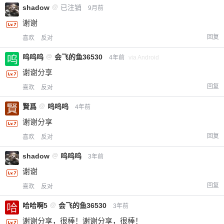
shadow
@
已注销
9月前
谢谢
回复
喜欢
反对
呜呜呜
@
会飞的鱼36530
4年前
via Android
谢谢分享
回复
喜欢
反对
賢爲
@
呜呜呜
4年前
谢谢分享
回复
喜欢
反对
shadow
@
呜呜呜
3年前
谢谢
回复
喜欢
反对
哈哈啊5
@
会飞的鱼36530
3年前
谢谢分享，很棒！谢谢分享，很棒！