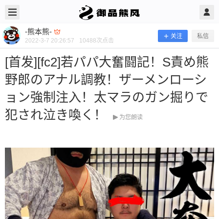
2022/3/07
-熊本熊- @ 御品熊风
-熊本熊-
关注
私信
2022-3-7 20:26:57
10488
次点击
[首发][fc2]若パパ大奮闘記！S責め熊
野郎のアナル調教！ザーメンローシ
ョン強制注入！太マラのガン掘りで
犯され泣き喚く！
为您朗读
[首发][fc2]若パパ大奮闘記！S責め熊
野郎のアナル調教！ザーメンローショ
ン強制注入！太マラのガン掘りで犯さ
れ泣き喚く！
当前隐藏内容需要支付600熊币 已有267人支付 登