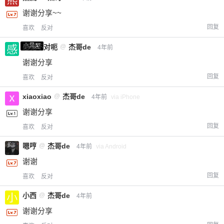
谢谢分享~~
回复
喜欢
反对
小黑屋
感觉不对呃
@
杰哥de
4年前
谢谢分享
回复
喜欢
反对
xiaoxiao
@
杰哥de
4年前
via iPhone
谢谢分享
回复
喜欢
反对
嗯哼
@
杰哥de
4年前
via Android
谢谢
回复
喜欢
反对
小西
@
杰哥de
4年前
谢谢分享