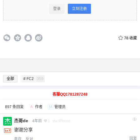
登录
立刻注册
78
收藏
全部
# FC2
359
客服QQ1781287248
897 条回复
A
作者
M
管理员
1
杰哥de
4年前
1
via iPhone
谢谢分享
回复
喜欢
反对