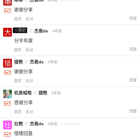
串串
杰哥de
4年前
via Android
谢谢分享
回复
喜欢
反对
小黑屋
大白熊
@
杰哥de
4年前
分半年度
回复
喜欢
反对
猎熊
@
杰哥de
4年前
谢谢分享
回复
喜欢
反对
叽里呱啦
@
猎熊
3年前
感谢分享
回复
喜欢
反对
壮熊
@
杰哥de
4年前
via Android
借楼回复