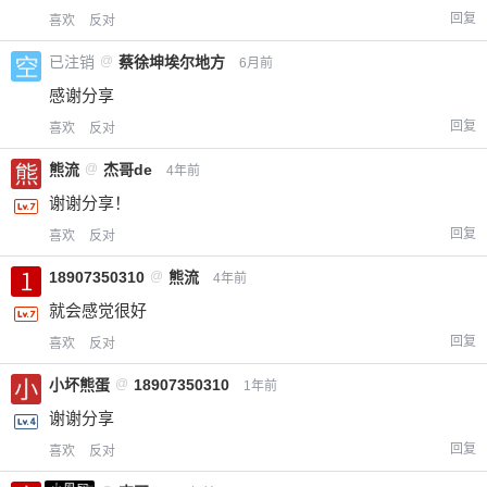
回复
喜欢
反对
已注销
@
蔡徐坤埃尔地方
6月前
感谢分享
回复
喜欢
反对
熊流
@
杰哥de
4年前
谢谢分享！
回复
喜欢
反对
18907350310
@
熊流
4年前
就会感觉很好
回复
喜欢
反对
小坏熊蛋
@
18907350310
1年前
谢谢分享
回复
喜欢
反对