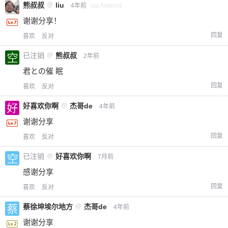
熊叔叔
@
liu
4年前
via Android
谢谢分享！
回复
喜欢
反对
已注销
@
熊叔叔
2年前
君との催 眠
回复
喜欢
反对
好喜欢你啊
@
杰哥de
4年前
谢谢分享
回复
喜欢
反对
已注销
@
好喜欢你啊
7月前
感谢分享
回复
喜欢
反对
蔡徐坤埃尔地方
@
杰哥de
4年前
谢谢分享