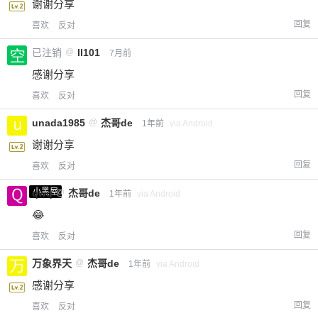
谢谢分享
回复
喜欢
反对
已注销
@
ll101
7月前
感谢分享
回复
喜欢
反对
unada1985
@
杰哥de
1年前
via Android
谢谢分享
回复
喜欢
反对
小黑屋
qwq
@
杰哥de
1年前
via Android
😂
回复
喜欢
反对
万象界天
@
杰哥de
1年前
via Android
感谢分享
回复
喜欢
反对