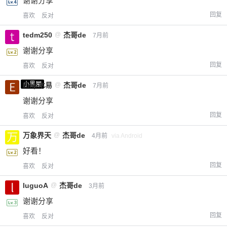
谢谢分享
回复
喜欢
反对
tedm250
@
杰哥de
7月前
谢谢分享
回复
喜欢
反对
小黑屋
Emp木易
@
杰哥de
7月前
谢谢分享
回复
喜欢
反对
万象界天
@
杰哥de
4月前
via Android
好看！
回复
喜欢
反对
luguoA
@
杰哥de
3月前
谢谢分享
回复
喜欢
反对