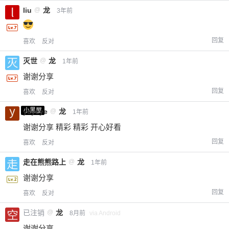
liu
@
龙
3年前
回复
喜欢
反对
灭世
@
龙
1年前
谢谢分享
回复
喜欢
反对
小黑屋
yeyeye
@
龙
1年前
谢谢分享 精彩 精彩 开心好看
回复
喜欢
反对
走在熊熊路上
@
龙
1年前
谢谢分享
回复
喜欢
反对
已注销
@
龙
8月前
via Android
谢谢分享