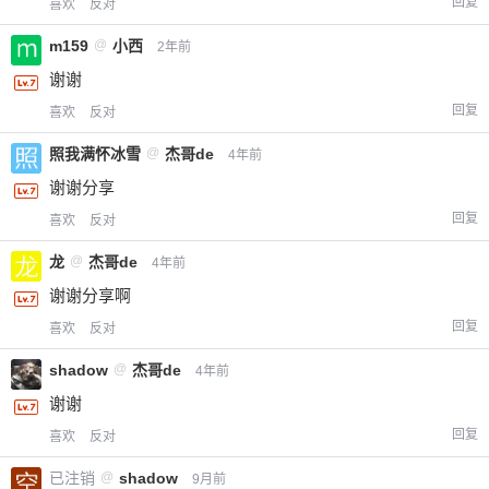
回复
喜欢
反对
m159
@
小西
2年前
谢谢
回复
喜欢
反对
照我满怀冰雪
@
杰哥de
4年前
谢谢分享
回复
喜欢
反对
龙
@
杰哥de
4年前
谢谢分享啊
回复
喜欢
反对
shadow
@
杰哥de
4年前
谢谢
回复
喜欢
反对
已注销
@
shadow
9月前