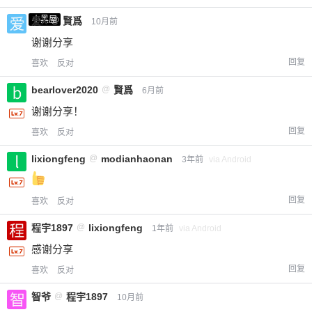
小黑屋
爱X
@
賢爲
10月前
谢谢分享
回复
喜欢
反对
bearlover2020
@
賢爲
6月前
谢谢分享！
回复
喜欢
反对
lixiongfeng
@
modianhaonan
3年前
via Android
回复
喜欢
反对
程宇1897
@
lixiongfeng
1年前
via Android
感谢分享
回复
喜欢
反对
智爷
@
程宇1897
10月前