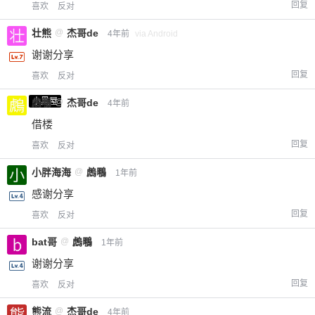
回复
喜欢
反对
壮熊
@
杰哥de
4年前
via Android
谢谢分享
回复
喜欢
反对
小黑屋
䖚䳟
@
杰哥de
4年前
借楼
回复
喜欢
反对
小胖海海
@
䖚䳟
1年前
感谢分享
回复
喜欢
反对
bat哥
@
䖚䳟
1年前
谢谢分享
回复
喜欢
反对
熊流
@
杰哥de
4年前