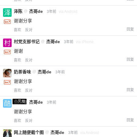
泽陈
@
杰哥de
3年前
via Android
谢谢分享
回复
喜欢
反对
村党支部书记
@
杰哥de
3年前
via iPhone
谢谢
回复
喜欢
反对
奶茶香味
@
杰哥de
3年前
谢谢分享
回复
喜欢
反对
小黑屋
酷乐
@
杰哥de
3年前
谢谢分享
回复
喜欢
反对
网上随便截个图
@
杰哥de
3年前
via Android