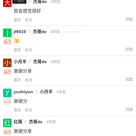
小黑屋
大白熊
@
杰哥de
4年前
就会感觉很好
回复
喜欢
反对
jf6010
@
杰哥de
4年前
via Android
回复
喜欢
反对
小月半
@
杰哥de
4年前
谢谢分享
给-熊本熊-打赏
回复
喜欢
反对
付费内容
2
5
10
元
元
元
yushiyun
@
小月半
4年前
谢谢分
20
50
自定义
元
元
回复
喜欢
反对
红雨
@
杰哥de
4年前
¥
6位以上
谢谢分享