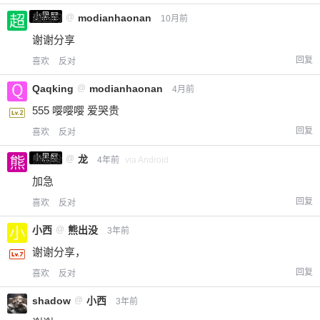
小黑屋
超凶的
@
modianhaonan
10月前
谢谢分享
回复
喜欢
反对
Qaqking
@
modianhaonan
4月前
555 嘤嘤嘤 爱哭贵
回复
喜欢
反对
小黑屋
熊出没
@
龙
4年前
via Android
加急
回复
喜欢
反对
小西
@
熊出没
3年前
谢谢分享，
回复
喜欢
反对
shadow
@
小西
3年前