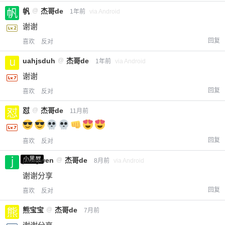
帆
@
杰哥de
1年前
via Android
谢谢
回复
喜欢
反对
uahjsduh
@
杰哥de
1年前
via Android
谢谢
回复
喜欢
反对
怼
@
杰哥de
11月前
回复
喜欢
反对
小黑屋
jiangwen
@
杰哥de
8月前
via Android
谢谢分享
回复
喜欢
反对
熊宝宝
@
杰哥de
7月前