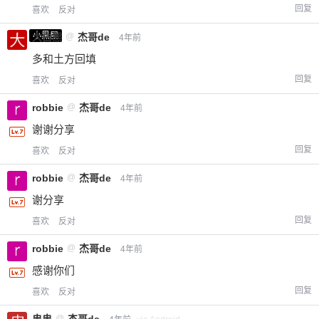
回复
喜欢
反对
您没有权限发布内容，请购买会员或者提升权
6位以上
限。
小黑屋
大白熊
@
杰哥de
4年前
多和土方回填
回复
喜欢
反对
忘记密码？
找回
已有帐号？
登录
立刻支付
robbie
@
杰哥de
4年前
谢谢分享
立刻支付
回复
喜欢
反对
robbie
@
杰哥de
4年前
谢分享
回复
喜欢
反对
robbie
@
杰哥de
4年前
感谢你们
回复
喜欢
反对
@