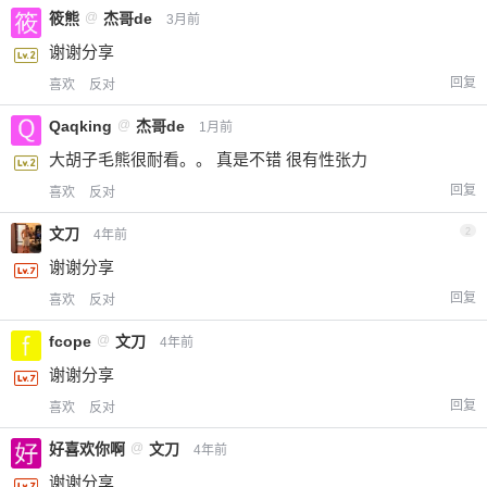
筱熊
@
杰哥de
3月前
谢谢分享
回复
喜欢
反对
Qaqking
@
杰哥de
1月前
大胡子毛熊很耐看。。 真是不错 很有性张力
回复
喜欢
反对
文刀
2
4年前
谢谢分享
回复
喜欢
反对
fcope
@
文刀
4年前
谢谢分享
回复
喜欢
反对
好喜欢你啊
@
文刀
4年前
谢谢分享