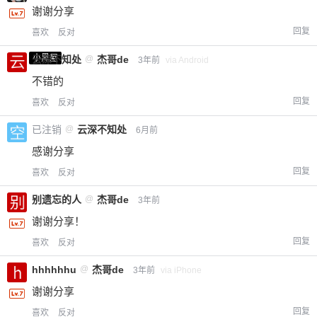
谢谢分享
回复
喜欢
反对
小黑屋
云深不知处
@
杰哥de
3年前
via Android
不错的
回复
喜欢
反对
已注销
@
云深不知处
6月前
感谢分享
回复
喜欢
反对
别遗忘的人
@
杰哥de
3年前
谢谢分享！
回复
喜欢
反对
hhhhhhu
@
杰哥de
3年前
via iPhone
谢谢分享
回复
喜欢
反对