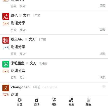
回复
喜欢
反对
达也
@
文刀
4年前
谢谢分享
回复
喜欢
反对
秋天Ato
@
文刀
1年前
谢谢分享
回复
喜欢
反对
米粒墨鱼
@
文刀
3月前
谢谢分享
回复
喜欢
反对
Zhangchen
3
4年前
via Android
谢谢
回复
喜欢
反对
首页
商场
帮助
动态
登陆