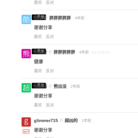
喜欢
反对
小黑屋
酷乐
@
胖胖胖胖胖
4年前
谢谢分享
喜欢
反对
小黑屋
熊出没
@
胖胖胖胖胖
4年前
via Android
健康
喜欢
反对
小黑屋
超凶的
@
熊出没
2年前
谢谢分享
喜欢
反对
glimmer715
@
超凶的
1年前
谢谢分享