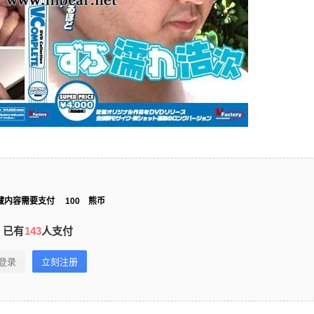
藏内容需要支付
100
熊币
已有
143
人支付
登录
立刻注册