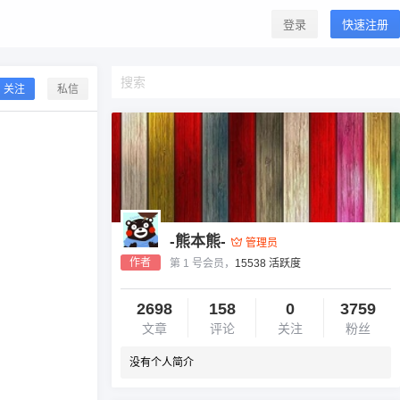
登录
快速注册
关注
私信
-熊本熊-
管理员
作者
第 1 号会员，
15538 活跃度
2698
158
0
3759
文章
评论
关注
粉丝
没有个人简介