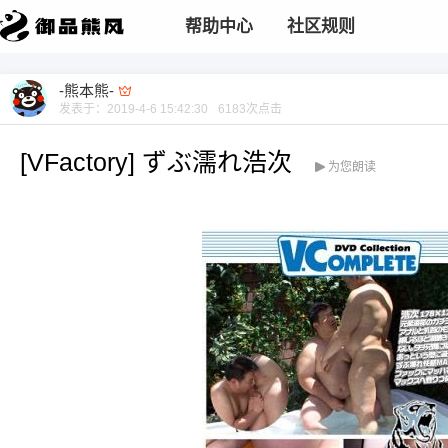
帮助中心
社区规则
-熊本熊-
发表于：
2019-4-6 15:42:30
6183
次点击
[VFactory] ずぶ濡れ浩次
为您朗读