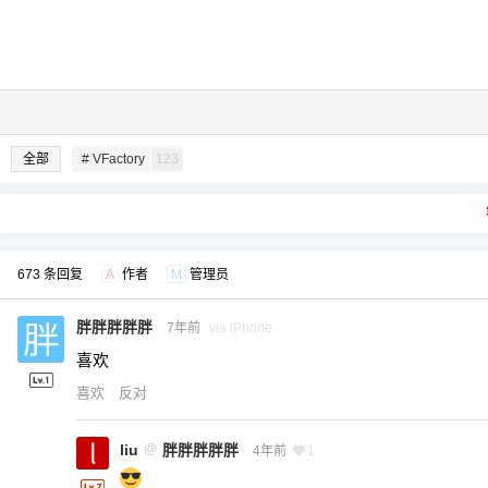
全部
# VFactory
123
673 条回复
A
作者
M
管理员
胖胖胖胖胖
7年前
via iPhone
喜欢
喜欢
反对
liu
@
胖胖胖胖胖
4年前
1