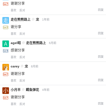
谢谢分享
回复
喜欢
反对
走在熊熊路上
@
龙
1年前
谢分享
回复
喜欢
反对
agel昭
@
走在熊熊路上
6月前
感谢分享
回复
喜欢
反对
carey
@
龙
8月前
谢谢分享
回复
喜欢
反对
小月半
@
鳕鱼弹花
4年前
谢谢分享
回复
喜欢
反对