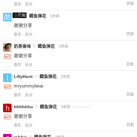
回复
喜欢
反对
小黑屋
酷乐
@
鳕鱼弹花
3年前
谢谢分享
回复
喜欢
反对
奶茶香味
@
鳕鱼弹花
3年前
谢谢分享
回复
喜欢
反对
LillyHunt
@
鳕鱼弹花
3年前
mryummybear
回复
喜欢
反对
hhhhhhu
@
鳕鱼弹花
3年前
via iPhone
谢谢分享
回复
喜欢
反对
@