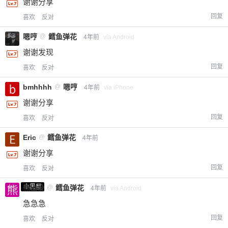
谢谢分享
回复
喜欢
反对
嗯哼
@
鳕鱼弹花
4年前
via Android
谢谢发现
回复
喜欢
反对
bmhhhh
@
嗯哼
4年前
via iPhone
谢谢分享
回复
喜欢
反对
Eric
@
鳕鱼弹花
4年前
谢谢分享
回复
喜欢
反对
小黑屋
熊出没
@
鳕鱼弹花
4年前
via Android
急急急
回复
喜欢
反对