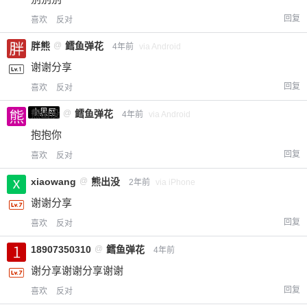
您没有权限发布内容，请购买会员或者提升权
6位以上
回复
喜欢
反对
限。
胖熊
@
鳕鱼弹花
4年前
via Android
谢谢分享
回复
喜欢
反对
忘记密码？
找回
已有帐号？
登录
立刻支付
小黑屋
熊出没
@
鳕鱼弹花
4年前
via Android
立刻支付
抱抱你
回复
喜欢
反对
xiaowang
@
熊出没
2年前
via iPhone
谢谢分享
回复
喜欢
反对
18907350310
@
鳕鱼弹花
4年前
谢分享谢谢分享谢谢
回复
喜欢
反对