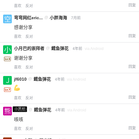
回复
喜欢
反对
弯弯网红eric...
@
小胖海海
7月前
感谢分享
回复
喜欢
反对
小月巴的崇拜者
@
鳕鱼弹花
4年前
via Android
谢谢分享
回复
喜欢
反对
jf6010
@
鳕鱼弹花
4年前
via Android
回复
喜欢
反对
小黑屋
熊出没
@
鳕鱼弹花
4年前
via Android
咳咳
回复
喜欢
反对