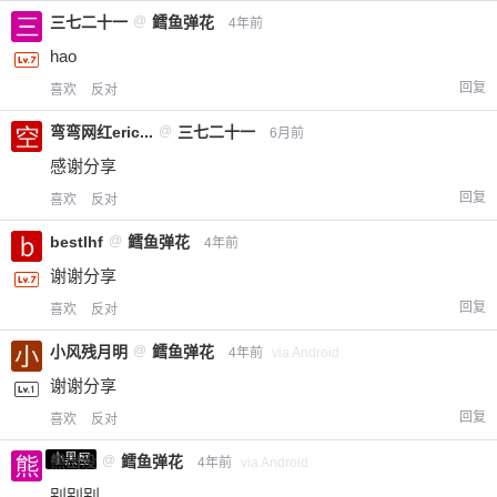
三七二十一
@
鳕鱼弹花
4年前
hao
回复
喜欢
反对
弯弯网红eric...
@
三七二十一
6月前
感谢分享
回复
喜欢
反对
bestlhf
@
鳕鱼弹花
4年前
给-熊本熊-打赏
谢谢分享
回复
喜欢
反对
付费内容
2
5
10
元
元
元
小风残月明
@
鳕鱼弹花
4年前
via Android
20
50
自定义
谢谢分享
元
元
回复
喜欢
反对
¥
小黑屋
熊出没
@
鳕鱼弹花
6位以上
4年前
via Android
别别别