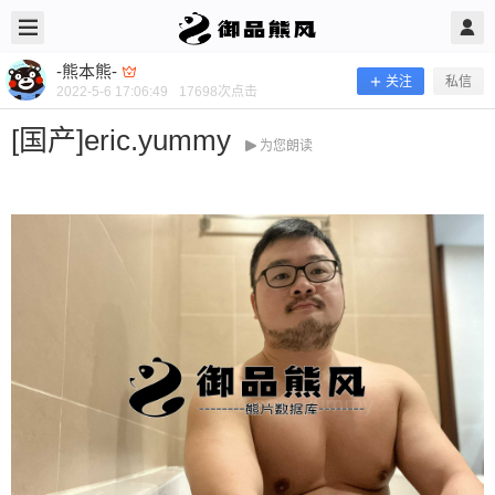
2022/5/06
-熊本熊- @ 御品熊风
-熊本熊-
关注
私信
2022-5-6 17:06:49
17698
次点击
[国产]eric.yummy
为您朗读
[国产]eric.yummy
弯弯网红eric的23个小视频，就是演哭悲那个熊。