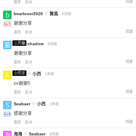
回复
喜欢
反对
bearlover2020
@
賢爲
6月前
谢谢分享
回复
喜欢
反对
小黑屋
爱X
@
shadow
9月前
谢谢分享
回复
喜欢
反对
小黑屋
a0987
@
小西
1年前
xx谢谢5
回复
喜欢
反对
Seabaer
@
小西
1年前
感谢分享
回复
喜欢
反对
海海
@
Seabaer
9月前