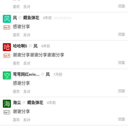
回复
喜欢
反对
风
@
鳕鱼弹花
4年前
via Android
感谢分享
回复
喜欢
反对
哈哈啊5
@
风
4年前
谢谢分享谢谢分享谢谢分享
回复
喜欢
反对
弯弯网红eric...
@
风
7月前
感谢分享
回复
喜欢
反对
海尘
@
鳕鱼弹花
4年前
谢谢分享
回复
喜欢
反对