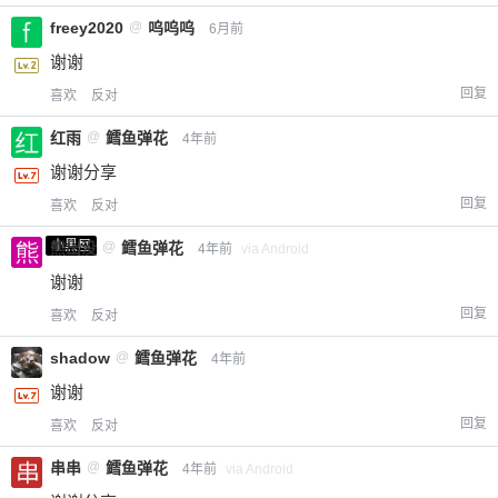
freey2020
@
呜呜呜
6月前
谢谢
回复
喜欢
反对
红雨
@
鳕鱼弹花
4年前
谢谢分享
回复
喜欢
反对
小黑屋
熊出没
@
鳕鱼弹花
4年前
via Android
谢谢
回复
喜欢
反对
shadow
@
鳕鱼弹花
4年前
谢谢
回复
喜欢
反对
串串
@
鳕鱼弹花
4年前
via Android