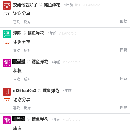
交给他就好了
@
鳕鱼弹花
4年前
1
via Android
谢谢分享
回复
喜欢
反对
泽陈
@
鳕鱼弹花
4年前
via Android
谢谢分享
回复
喜欢
反对
小黑屋
熊出没
@
鳕鱼弹花
4年前
via Android
积极
回复
喜欢
反对
df35bad0e3
@
鳕鱼弹花
4年前
谢谢分享
回复
喜欢
反对
小黑屋
熊出没
@
鳕鱼弹花
4年前
via Android
康康