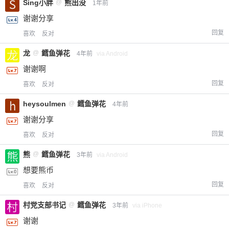
Sing小胖
@
熊出没
1年前
谢谢分享
回复
喜欢
反对
龙
@
鳕鱼弹花
4年前
via Android
谢谢啊
回复
喜欢
反对
heysoulmen
@
鳕鱼弹花
4年前
谢谢分享
回复
喜欢
反对
熊
@
鳕鱼弹花
3年前
via Android
想要熊币
回复
喜欢
反对
村党支部书记
@
鳕鱼弹花
3年前
via iPhone
谢谢