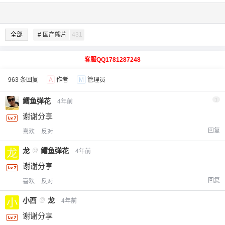
全部
# 国产熊片
431
客服QQ1781287248
963 条回复
A
作者
M
管理员
鳕鱼弹花
1
4年前
谢谢分享
回复
喜欢
反对
龙
@
鳕鱼弹花
4年前
谢谢分享
回复
喜欢
反对
小西
@
龙
4年前
谢谢分享