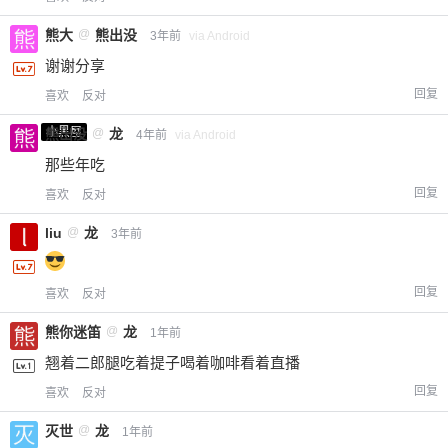
熊大
@
熊出没
3年前
via Android
谢谢分享
回复
喜欢
反对
小黑屋
熊出没
@
龙
4年前
via Android
那些年吃
回复
喜欢
反对
liu
@
龙
3年前
回复
喜欢
反对
熊你迷笛
@
龙
1年前
翘着二郎腿吃着提子喝着咖啡看着直播
回复
喜欢
反对
灭世
@
龙
1年前