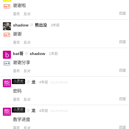
谢谢啦
回复
喜欢
反对
shadow
@
熊出没
3年前
谢谢
回复
喜欢
反对
bat哥
@
shadow
1年前
谢谢分享
回复
喜欢
反对
小黑屋
熊出没
@
龙
4年前
via Android
密码
回复
喜欢
反对
小黑屋
熊出没
@
龙
4年前
via Android
教学进度
回复
喜欢
反对