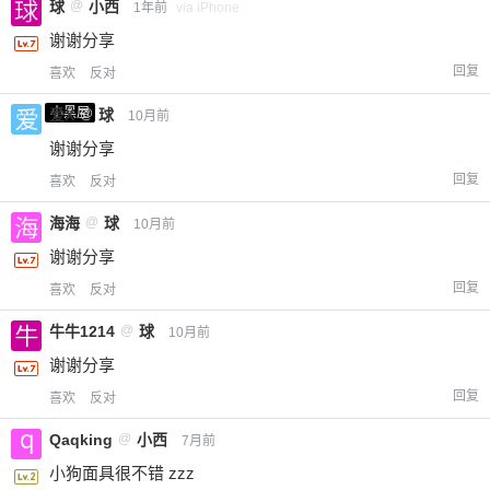
球
@
小西
1年前
via iPhone
谢谢分享
回复
喜欢
反对
小黑屋
爱X
@
球
10月前
谢谢分享
回复
喜欢
反对
海海
@
球
10月前
谢谢分享
回复
喜欢
反对
牛牛1214
@
球
10月前
谢谢分享
回复
喜欢
反对
Qaqking
@
小西
7月前
小狗面具很不错 zzz