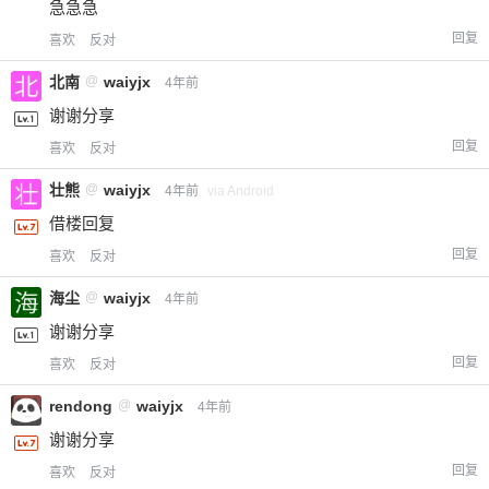
急急急
您没有权限发布内容，请购买会员或者提升权
6位以上
回复
喜欢
反对
限。
北南
@
waiyjx
4年前
谢谢分享
忘记密码？
找回
已有帐号？
登录
立刻支付
回复
喜欢
反对
壮熊
@
waiyjx
4年前
via Android
立刻支付
借楼回复
回复
喜欢
反对
海尘
@
waiyjx
4年前
谢谢分享
回复
喜欢
反对
rendong
@
waiyjx
4年前
谢谢分享
回复
喜欢
反对