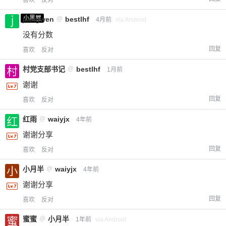
喜欢
反对
小黑屋
jiangwen
@
bestlhf
4月前
via Android
没有分数
回复
喜欢
反对
村党支部书记
@
bestlhf
1月前
谢谢
回复
喜欢
反对
红雨
@
waiyjx
4年前
谢谢分享
回复
喜欢
反对
小月半
@
waiyjx
4年前
谢谢分享
回复
喜欢
反对
蜜蜜
@
小月半
1年前
via Android