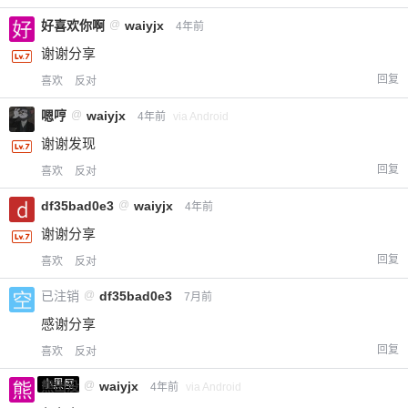
好喜欢你啊
@
waiyjx
4年前
谢谢分享
回复
喜欢
反对
嗯哼
@
waiyjx
4年前
via Android
谢谢发现
回复
喜欢
反对
df35bad0e3
@
waiyjx
4年前
给-熊本熊-打赏
谢谢分享
回复
喜欢
反对
付费内容
2
5
10
元
元
元
已注销
@
df35bad0e3
7月前
20
50
自定义
元
元
感谢分享
回复
喜欢
反对
¥
6位以上
小黑屋
熊出没
@
waiyjx
4年前
via Android