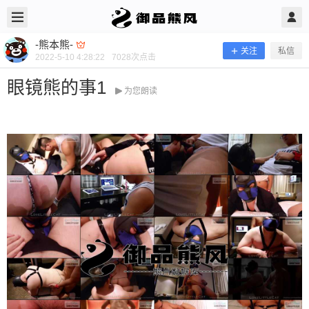
2022/5/10
-熊本熊- @ 御品熊风
-熊本熊-
关注
私信
2022-5-10 4:28:22
7028
次点击
眼镜熊的事1
为您朗读
眼镜熊的事1
当前隐藏内容需要支付500熊币 已有66人支付 登录