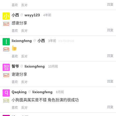
回复
喜欢
反对
小西
@
wsyy123
4年前
感谢分享
回复
喜欢
反对
lixiongfeng
@
小西
3年前
via Android
回复
喜欢
反对
智爷
@
lixiongfeng
10月前
谢谢分享
回复
喜欢
反对
Qaqking
@
lixiongfeng
8月前
小狗面具属实是不错 角色扮演的很成功
回复
喜欢
反对