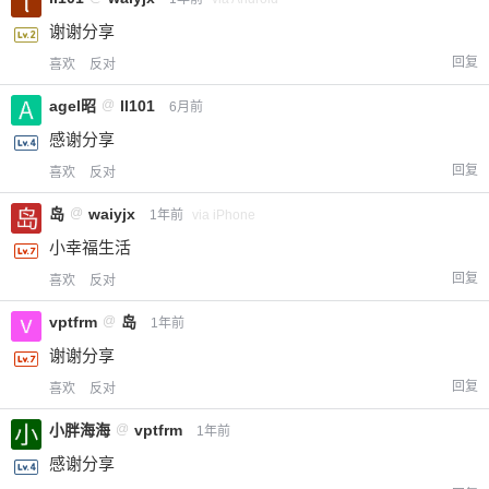
谢谢分享
回复
喜欢
反对
agel昭
@
ll101
6月前
感谢分享
回复
喜欢
反对
岛
@
waiyjx
1年前
via iPhone
小幸福生活
回复
喜欢
反对
vptfrm
@
岛
1年前
谢谢分享
回复
喜欢
反对
小胖海海
@
vptfrm
1年前
感谢分享