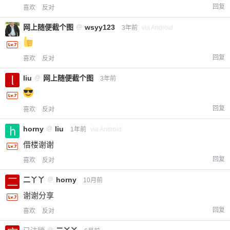
回复
喜欢
反对
网上随便截个图
@
wsyy123
3年前
via Android
回复
喜欢
反对
liu
@
网上随便截个图
3年前
回复
喜欢
反对
horny
@
liu
1年前
via Android
借楼谢谢
回复
喜欢
反对
二丫丫
@
horny
10月前
谢谢分享
回复
喜欢
反对