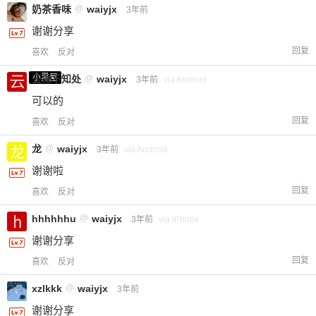
奶茶香味
@
waiyjx
3年前
谢谢分享
回复
喜欢
反对
小黑屋
云深不知处
@
waiyjx
3年前
via Android
可以的
回复
喜欢
反对
龙
@
waiyjx
3年前
via Android
谢谢啦
回复
喜欢
反对
hhhhhhu
@
waiyjx
3年前
via iPhone
谢谢分享
回复
喜欢
反对
xzlkkk
@
waiyjx
3年前
谢谢分享