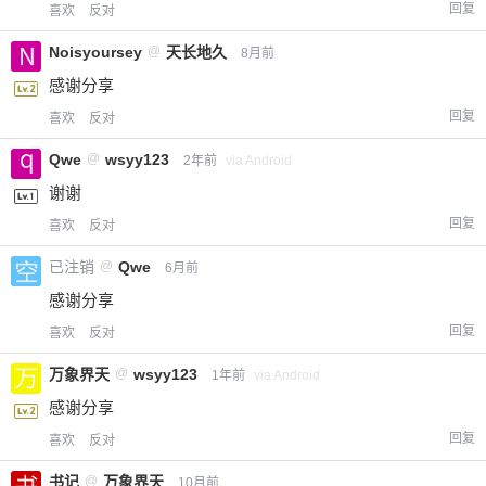
回复
喜欢
反对
Noisyoursey
@
天长地久
8月前
感谢分享
回复
喜欢
反对
Qwe
@
wsyy123
2年前
via Android
谢谢
回复
喜欢
反对
已注销
@
Qwe
6月前
感谢分享
回复
喜欢
反对
万象界天
@
wsyy123
1年前
via Android
感谢分享
回复
喜欢
反对
书记
@
万象界天
10月前