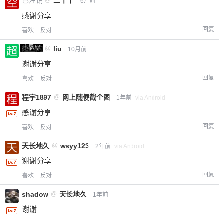
已注销
@
二丫丫
6月前
感谢分享
回复
喜欢
反对
小黑屋
超凶的
@
liu
10月前
谢谢分享
回复
喜欢
反对
程宇1897
@
网上随便截个图
1年前
via Android
感谢分享
回复
喜欢
反对
天长地久
@
wsyy123
2年前
via Android
谢谢分享
回复
喜欢
反对
shadow
@
天长地久
1年前
谢谢