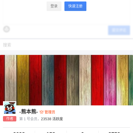
登录
快速注册
提交评论
-熊本熊-
管理员
作者
第 1 号会员，
23538 活跃度