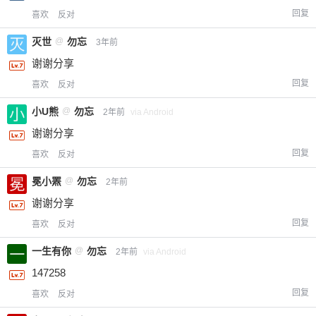
回复
喜欢
反对
灭世
@
勿忘
3年前
谢谢分享
回复
喜欢
反对
小U熊
@
勿忘
2年前
via Android
谢谢分享
回复
喜欢
反对
冕小罴
@
勿忘
2年前
谢谢分享
回复
喜欢
反对
一生有你
@
勿忘
2年前
via Android
147258
回复
喜欢
反对