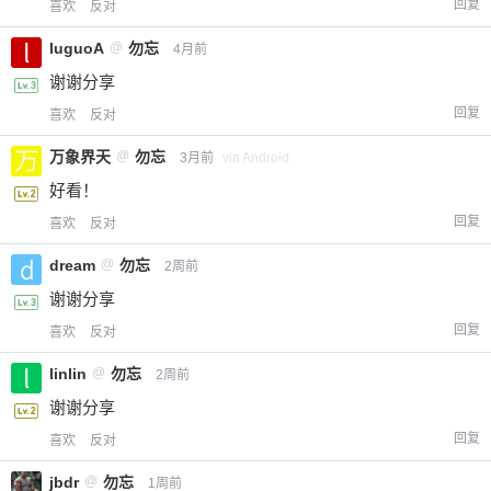
回复
喜欢
反对
luguoA
@
勿忘
4月前
谢谢分享
回复
喜欢
反对
万象界天
@
勿忘
3月前
via Android
好看！
回复
喜欢
反对
dream
@
勿忘
2周前
谢谢分享
回复
喜欢
反对
linlin
@
勿忘
2周前
谢谢分享
回复
喜欢
反对
jbdr
@
勿忘
1周前