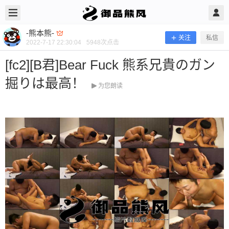
2022/7/17
-熊本熊- @ 御品熊风
-熊本熊-
关注
私信
2022-7-17 22:30:04
5948
次点击
[fc2][B君]Bear Fuck 熊系兄貴のガン
掘りは最高！
为您朗读
[fc2][B君]Bear Fuck 熊系兄貴のガン掘
りは最高！
当前隐藏内容需要支付400熊币 已有34人支付 登录