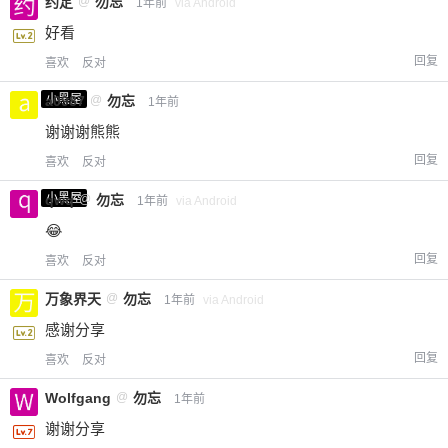
约定
@
勿忘
1年前
via Android
好看
回复
喜欢
反对
小黑屋
a0987
@
勿忘
1年前
谢谢谢熊熊
回复
喜欢
反对
小黑屋
qwq
@
勿忘
1年前
via Android
😂
回复
喜欢
反对
万象界天
@
勿忘
1年前
via Android
感谢分享
回复
喜欢
反对
Wolfgang
@
勿忘
1年前
谢谢分享