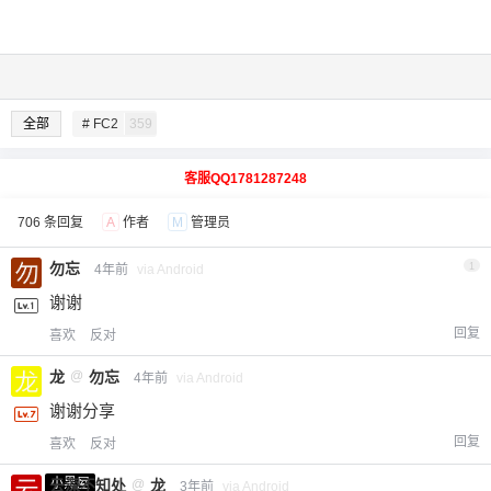
全部
# FC2
359
客服QQ1781287248
706 条回复
A
作者
M
管理员
勿忘
1
4年前
via Android
谢谢
回复
喜欢
反对
龙
@
勿忘
4年前
via Android
谢谢分享
回复
喜欢
反对
小黑屋
云深不知处
@
龙
3年前
via Android