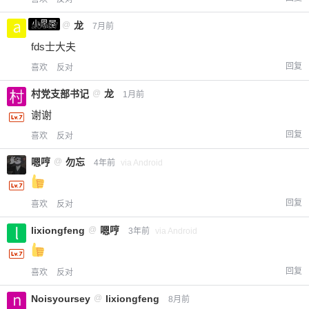
小黑屋
a0987
@
龙
7月前
fds士大夫
回复
喜欢
反对
村党支部书记
@
龙
1月前
谢谢
回复
喜欢
反对
嗯哼
@
勿忘
4年前
via Android
回复
喜欢
反对
lixiongfeng
@
嗯哼
3年前
via Android
回复
喜欢
反对
Noisyoursey
@
lixiongfeng
8月前