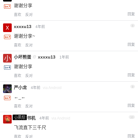
谢谢分享
回复
喜欢
反对
xxxxu13
8
4年前
谢谢分享~
回复
喜欢
反对
小坏熊蛋
@
xxxxu13
1年前
谢谢分享
回复
喜欢
反对
严小龙
9
4年前
via Android
←_←
回复
喜欢
反对
小黑屋
省力钉书机
10
4年前
via Android
飞流直下三千尺
回复
喜欢
反对