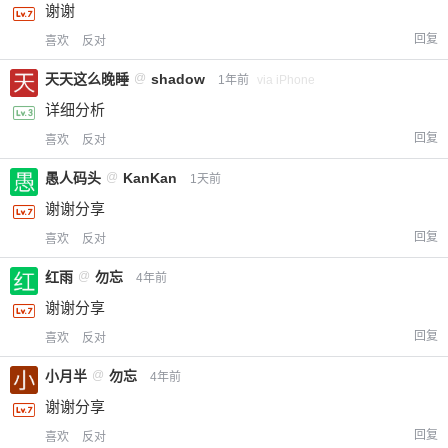
谢谢
回复
喜欢
反对
天天这么晚睡
@
shadow
1年前
via iPhone
详细分析
回复
喜欢
反对
愚人码头
@
KanKan
1天前
谢谢分享
回复
喜欢
反对
红雨
@
勿忘
4年前
谢谢分享
回复
喜欢
反对
小月半
@
勿忘
4年前
谢谢分享
回复
喜欢
反对