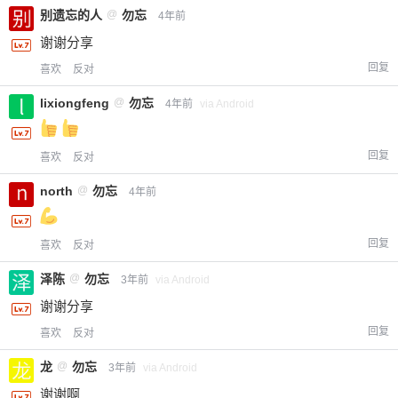
别遗忘的人
@
勿忘
4年前
谢谢分享
回复
喜欢
反对
lixiongfeng
@
勿忘
4年前
via Android
回复
喜欢
反对
给-熊本熊-打赏
north
@
勿忘
4年前
付费内容
2
5
10
元
元
元
回复
喜欢
反对
20
50
自定义
元
元
泽陈
@
勿忘
3年前
via Android
谢谢分享
¥
6位以上
回复
喜欢
反对
您没有权限发布内容，请购买会员或者提升权
6位以上
龙
@
勿忘
3年前
via Android
限。
谢谢啊