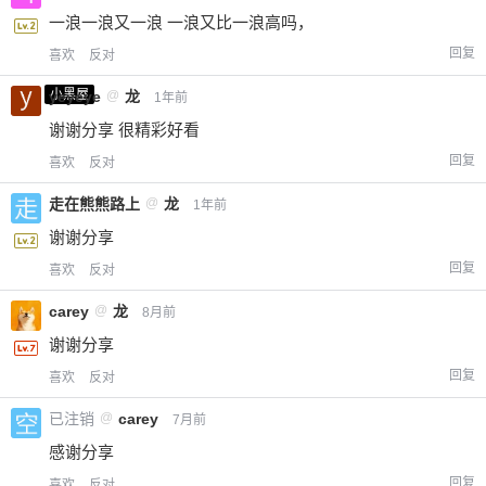
一浪一浪又一浪 一浪又比一浪高吗，
回复
喜欢
反对
小黑屋
yeyeye
@
龙
1年前
谢谢分享 很精彩好看
回复
喜欢
反对
走在熊熊路上
@
龙
1年前
谢谢分享
回复
喜欢
反对
carey
@
龙
8月前
谢谢分享
回复
喜欢
反对
已注销
@
carey
7月前
感谢分享
回复
喜欢
反对