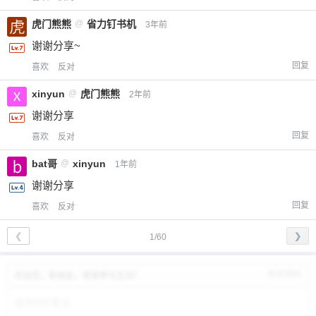
虎门熊熊
@
省力钉书机
3年前
谢谢分享~
回复
喜欢
反对
xinyun
@
虎门熊熊
2年前
谢谢分享
回复
喜欢
反对
bat哥
@
xinyun
1年前
谢谢分享
回复
喜欢
反对
❮
❯
1/60
修改资料
欢迎您，新朋友，感谢参与互动！