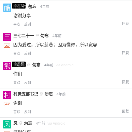
小黑屋
酷乐
@
勿忘
4年前
谢谢分享
回复
喜欢
反对
三七二十一
@
勿忘
4年前
因为爱过，所以慈悲；因为懂得，所以宽容
回复
喜欢
反对
小黑屋
熊出没
@
勿忘
4年前
via Android
你们
回复
喜欢
反对
村党支部书记
@
勿忘
4年前
谢谢
回复
喜欢
反对
风
@
勿忘
4年前
via Android