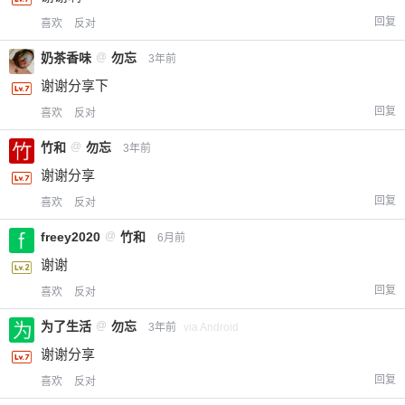
回复
喜欢
反对
奶茶香味
@
勿忘
3年前
忘记密码？
找回
已有帐号？
登录
立刻支付
谢谢分享下
回复
喜欢
反对
立刻支付
竹和
@
勿忘
3年前
谢谢分享
回复
喜欢
反对
freey2020
@
竹和
6月前
谢谢
回复
喜欢
反对
为了生活
@
勿忘
3年前
via Android
谢谢分享
回复
喜欢
反对