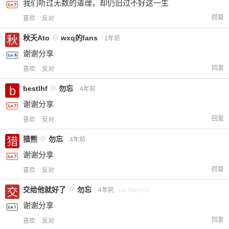
我们听过无数的道理，却仍旧过不好这一生
回复
喜欢
反对
秋天Ato
@
wxq的fans
1年前
谢谢分享
回复
喜欢
反对
bestlhf
@
勿忘
4年前
谢谢分享
回复
喜欢
反对
猎熊
@
勿忘
4年前
谢谢分享
回复
喜欢
反对
交给他就好了
@
勿忘
4年前
via Android
谢谢分享
回复
喜欢
反对