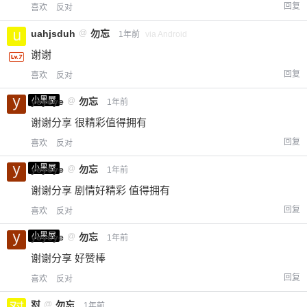
回复
喜欢
反对
uahjsduh
@
勿忘
1年前
via Android
谢谢
回复
喜欢
反对
小黑屋
yeyeye
@
勿忘
1年前
谢谢分享 很精彩值得拥有
回复
喜欢
反对
小黑屋
yeyeye
@
勿忘
1年前
谢谢分享 剧情好精彩 值得拥有
回复
喜欢
反对
小黑屋
yeyeye
@
勿忘
1年前
谢谢分享 好赞棒
回复
喜欢
反对
怼
@
勿忘
1年前