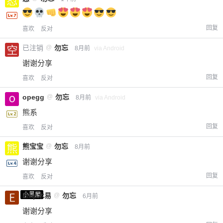
回复
喜欢
反对
已注销
@
勿忘
8月前
via Android
谢谢分享
回复
喜欢
反对
opegg
@
勿忘
8月前
via Android
熊系
回复
喜欢
反对
熊宝宝
@
勿忘
8月前
谢谢分享
回复
喜欢
反对
小黑屋
Emp木易
@
勿忘
6月前
谢谢分享