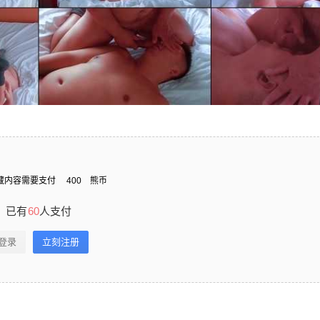
藏内容需要支付
400
熊币
已有
60
人支付
登录
立刻注册