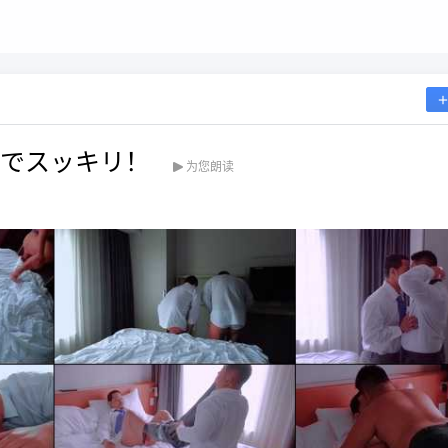
生交尾でスッキリ！
为您朗读