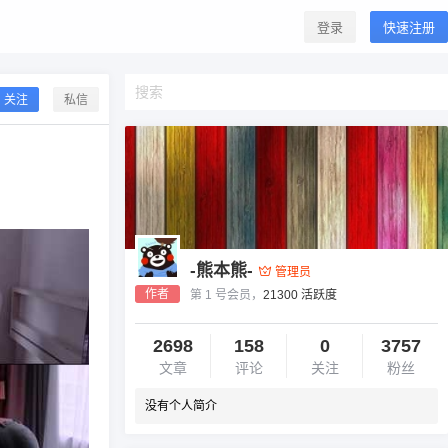
登录
快速注册
关注
私信
-熊本熊-
管理员
作者
第 1 号会员，
21300 活跃度
2698
158
0
3757
文章
评论
关注
粉丝
没有个人简介