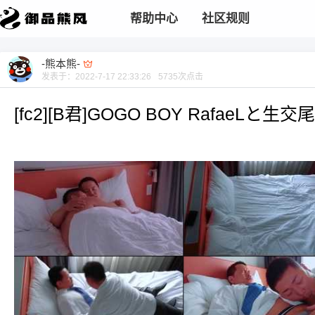
帮助中心
社区规则
-熊本熊-
发表于：
2022-7-17 22:33:26
5735
次点击
[fc2][B君]GOGO BOY RafaeLと