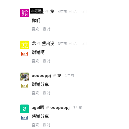
小黑屋
熊出没
@
龙
4年前
via Android
你们
喜欢
反对
龙
@
熊出没
3年前
via Android
谢谢啊
喜欢
反对
ooopoppj
@
龙
1年前
谢谢分享
喜欢
反对
agel昭
@
ooopoppj
7月前
感谢分享
喜欢
反对