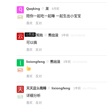
Qaqking
@
龙
8月前
陪你一起吃一起睡 一起生出小宝宝
喜欢
反对
小黑屋
云深不知处
@
熊出没
3年前
via Android
可以搞
喜欢
反对
lixiongfeng
@
熊出没
3年前
via Android
喜欢
反对
天天这么晚睡
@
lixiongfeng
1年前
via iPhone
详细分析
喜欢
反对