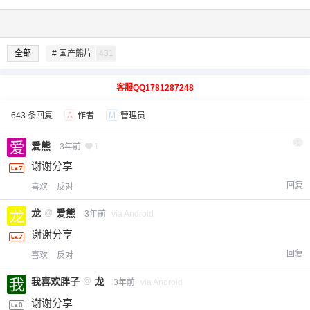
全部
# 国产熊片
431
客服QQ1781287248
643 条回复
A
作者
M
管理员
1
爱熊
3年前
1
谢谢分享
回复
喜欢
反对
龙
@
爱熊
3年前
via Android
谢谢分享
回复
喜欢
反对
我喜欢胖子
@
龙
3年前
via Android
谢谢分享