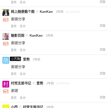
回复
喜欢
反对
网上随便截个图
@
KanKan
3年前
via Android
谢谢分享
回复
喜欢
反对
魅影百踪
@
KanKan
3年前
谢谢分享
回复
喜欢
反对
小黑屋
酷乐
@
爱熊
3年前
谢谢分享
回复
喜欢
反对
村党支部书记
@
爱熊
3年前
via iPhone
谢谢
回复
喜欢
反对
小西
@
村党支部书记
3年前