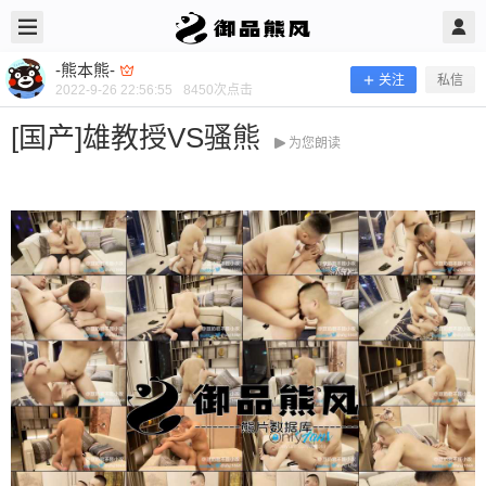
2022/9/26
-熊本熊- @ 御品熊风
-熊本熊-
关注
私信
2022-9-26 22:56:55
8450
次点击
[国产]雄教授VS骚熊
为您朗读
[国产]雄教授VS骚熊
当前隐藏内容需要支付600熊币 已有96人支付 登录