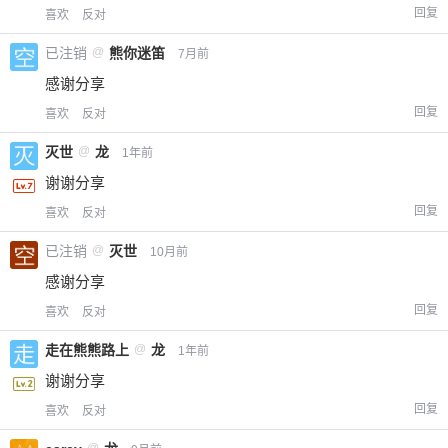
回复
喜欢
反对
已注销
@
熊你迷笛
7月前
感谢分享
回复
喜欢
反对
灭世
@
龙
1年前
谢谢分享
回复
喜欢
反对
已注销
@
灭世
10月前
感谢分享
回复
喜欢
反对
走在熊熊路上
@
龙
1年前
谢谢分享
回复
喜欢
反对