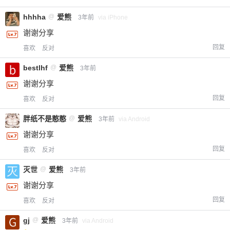
您没有权限发布内容，请购买会员或者提升权
6位以上
限。
hhhha
@
爱熊
3年前
via iPhone
谢谢分享
回复
喜欢
反对
忘记密码？
找回
已有帐号？
登录
立刻支付
bestlhf
@
爱熊
3年前
谢谢分享
立刻支付
回复
喜欢
反对
胖纸不是憨憨
@
爱熊
3年前
via Android
谢谢分享
回复
喜欢
反对
灭世
@
爱熊
3年前
谢谢分享
回复
喜欢
反对
gj
@
爱熊
3年前
via Android