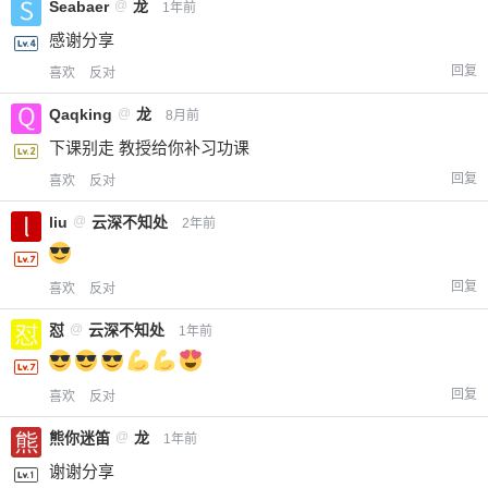
Seabaer
@
龙
1年前
感谢分享
回复
喜欢
反对
Qaqking
@
龙
8月前
下课别走 教授给你补习功课
回复
喜欢
反对
liu
@
云深不知处
2年前
回复
喜欢
反对
怼
@
云深不知处
1年前
回复
喜欢
反对
熊你迷笛
@
龙
1年前
谢谢分享