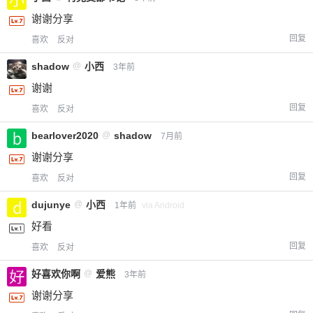
谢谢分享
回复
喜欢
反对
shadow
@
小西
3年前
谢谢
回复
喜欢
反对
bearlover2020
@
shadow
7月前
谢谢分享
回复
喜欢
反对
dujunye
@
小西
1年前
via Android
好看
回复
喜欢
反对
好喜欢你啊
@
爱熊
3年前
谢谢分享