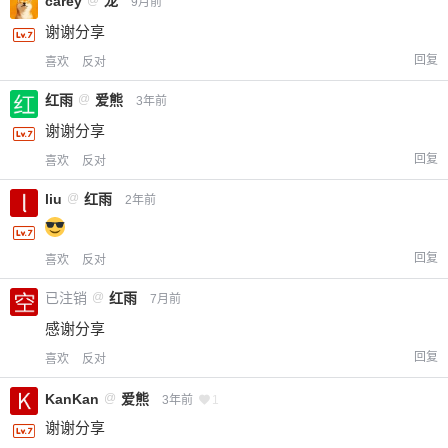
carey
@
龙
9月前
谢谢分享
回复
喜欢
反对
红雨
@
爱熊
3年前
谢谢分享
回复
喜欢
反对
liu
@
红雨
2年前
回复
喜欢
反对
已注销
@
红雨
7月前
感谢分享
回复
喜欢
反对
KanKan
@
爱熊
3年前
1
谢谢分享