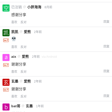
已注销
@
小胖海海
8月前
感谢分享
回复
喜欢
反对
凯凯
@
爱熊
2年前
回复
喜欢
反对
aix
@
爱熊
2年前
via Android
谢谢分享
回复
喜欢
反对
玄墨
@
爱熊
2年前
谢谢分享
回复
喜欢
反对
bat哥
@
玄墨
1年前