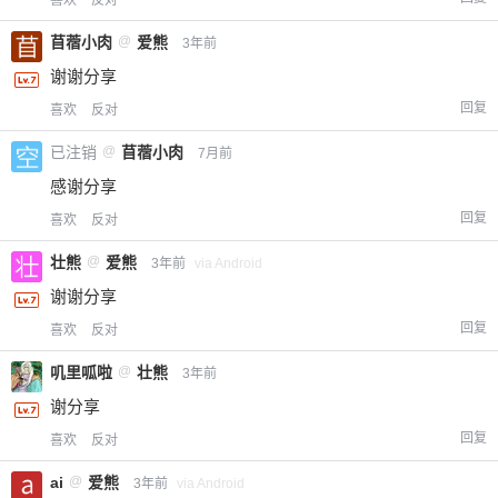
喜欢
反对
苜蓿小肉
@
爱熊
3年前
谢谢分享
回复
喜欢
反对
已注销
@
苜蓿小肉
7月前
感谢分享
回复
喜欢
反对
壮熊
@
爱熊
3年前
via Android
谢谢分享
回复
喜欢
反对
叽里呱啦
@
壮熊
3年前
谢分享
回复
喜欢
反对
ai
@
爱熊
3年前
via Android