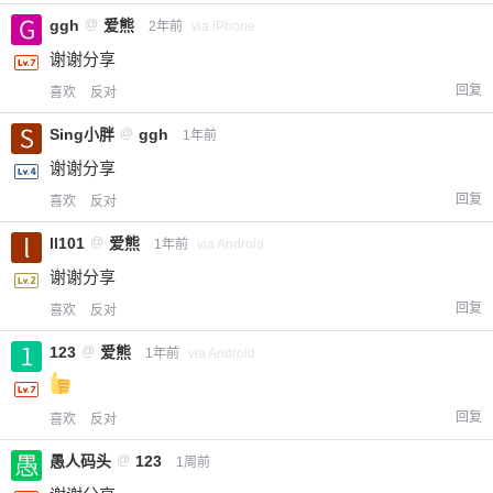
ggh
@
爱熊
2年前
via iPhone
谢谢分享
回复
喜欢
反对
Sing小胖
@
ggh
1年前
谢谢分享
回复
喜欢
反对
ll101
@
爱熊
1年前
via Android
谢谢分享
回复
喜欢
反对
123
@
爱熊
1年前
via Android
回复
喜欢
反对
愚人码头
@
123
1周前