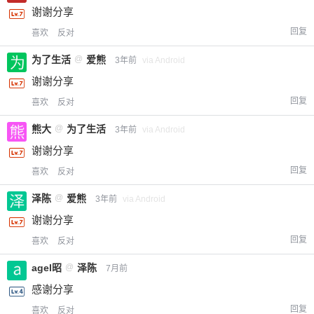
谢谢分享
回复
喜欢
反对
为了生活
@
爱熊
3年前
via Android
谢谢分享
回复
喜欢
反对
熊大
@
为了生活
3年前
via Android
谢谢分享
给-熊本熊-打赏
回复
喜欢
反对
付费内容
2
5
10
元
元
元
泽陈
@
爱熊
3年前
via Android
谢谢分享
20
50
自定义
元
元
回复
喜欢
反对
agel昭
@
泽陈
¥
7月前
6位以上
感谢分享
回复
喜欢
反对