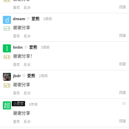
回复
喜欢
反对
dream
@
爱熊
3周前
谢谢分享
回复
喜欢
反对
linlin
@
爱熊
3周前
谢谢分享！
回复
喜欢
反对
jbdr
@
爱熊
2周前
谢谢分享
回复
喜欢
反对
小黑屋
超凶的
2
3年前
谢谢分享
回复
喜欢
反对