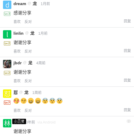
dream
@
龙
1月前
感谢分享
回复
喜欢
反对
linlin
@
龙
1月前
谢谢分享
回复
喜欢
反对
jbdr
@
龙
4周前
谢谢分享
回复
喜欢
反对
怼
@
龙
1周前
回复
喜欢
反对
小黑屋
林南
2
3年前
via Android
谢谢分享