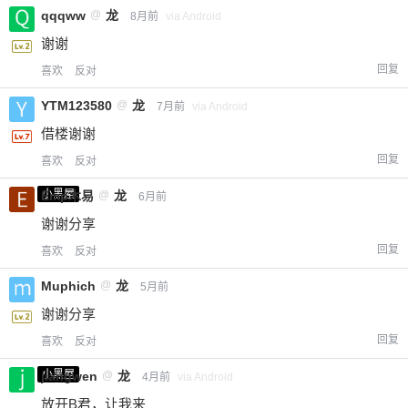
付费内容
2
5
10
qqqww
@
龙
8月前
via Android
元
元
元
谢谢
20
50
自定义
元
元
回复
喜欢
反对
YTM123580
@
龙
7月前
via Android
¥
6位以上
借楼谢谢
回复
喜欢
反对
您没有权限发布内容，请购买会员或者提升权
6位以上
限。
小黑屋
Emp木易
@
龙
6月前
谢谢分享
回复
喜欢
反对
忘记密码？
找回
已有帐号？
登录
立刻支付
Muphich
@
龙
5月前
谢谢分享
立刻支付
回复
喜欢
反对
小黑屋
jiangwen
@
龙
4月前
via Android
放开B君，让我来