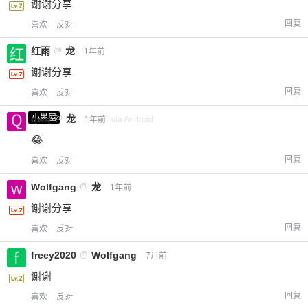
谢谢分享
回复
喜欢
反对
红雨
@
龙
1年前
谢谢分享
回复
喜欢
反对
小黑屋
qwq
@
龙
1年前
via Android
😂
回复
喜欢
反对
Wolfgang
@
龙
1年前
谢谢分享
回复
喜欢
反对
freey2020
@
Wolfgang
7月前
谢谢
回复
喜欢
反对