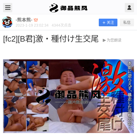
2023/1/19
-熊本熊- @ 御品熊风
-熊本熊-
关注
私信
2023-1-19 23:02:34
4344
次点击
[fc2][B君]激・種付け生交尾
为您朗读
[fc2][B君]激・種付け生交尾
当前隐藏内容需要支付600熊币 已有11人支付 登录