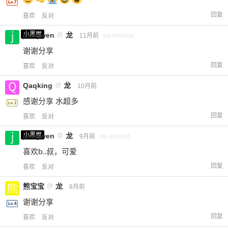
回复
喜欢
反对
小黑屋
jiangwen
@
龙
11月前
via Android
谢谢分享
回复
喜欢
反对
Qaqking
@
龙
10月前
感谢分享 水超多
回复
喜欢
反对
小黑屋
jiangwen
@
龙
9月前
via Android
喜欢b..叔，可爱
回复
喜欢
反对
熊宝宝
@
龙
8月前
谢谢分享
给-熊本熊-打赏
回复
喜欢
反对