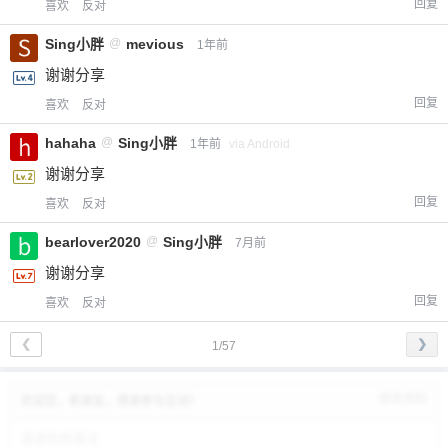
回复
喜欢
反对
Sing小胖
@
mevious
1年前
谢谢分享
回复
喜欢
反对
hahaha
@
Sing小胖
1年前
via Android
谢谢分享
回复
喜欢
反对
bearlover2020
@
Sing小胖
7月前
谢谢分享
回复
喜欢
反对
❮
❯
1/57
修改资料
欢迎您，新朋友，感谢参与互动！