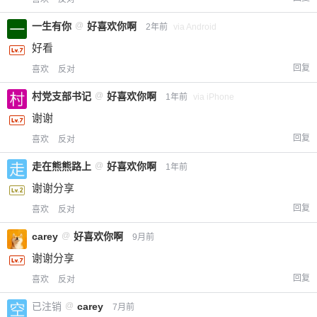
一生有你
@
好喜欢你啊
2年前
via Android
好看
回复
喜欢
反对
村党支部书记
@
好喜欢你啊
1年前
via iPhone
谢谢
回复
喜欢
反对
走在熊熊路上
@
好喜欢你啊
1年前
谢谢分享
回复
喜欢
反对
carey
@
好喜欢你啊
9月前
谢谢分享
回复
喜欢
反对
已注销
@
carey
7月前