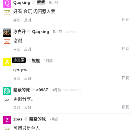
Qaqking
@
熊熊
9月前
好看 会玩 闪闪惹人爱
回复
喜欢
反对
凉白开
@
Qaqking
5月前
via Android
谢谢
回复
喜欢
反对
小黑屋
a0987
@
熊熊
9月前
qerqew
回复
喜欢
反对
隐蔽的沫
@
a0987
9月前
via Android
谢谢分享。
回复
喜欢
反对
zbas
@
隐蔽的沫
7月前
可惜只是单人