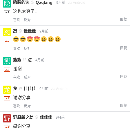
给-熊本熊-打赏
隐蔽的沫
@
Qaqking
9月前
via Android
这也太爽了。
付费内容
2
5
10
元
元
元
回复
喜欢
反对
怼
@
佳佳佳
20
50
9月前
自定义
元
元
回复
喜欢
反对
¥
6位以上
熊熊
@
怼
4月前
您没有权限发布内容，请购买会员或者提升权
谢谢
6位以上
限。
回复
喜欢
反对
龙
@
佳佳佳
9月前
via Android
谢谢分享
忘记密码？
找回
已有帐号？
登录
立刻支付
回复
喜欢
反对
立刻支付
野原新之助
@
佳佳佳
9月前
感谢分享