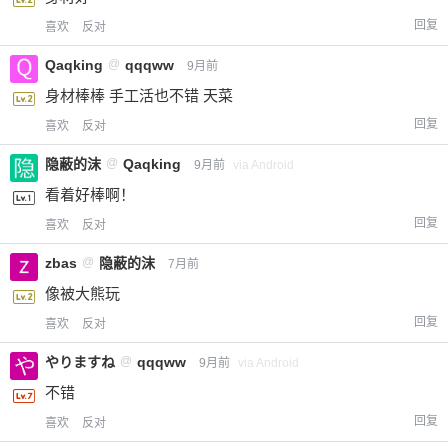
回复
喜欢
反对
Qaqking
@
qqqww
9月前
身材棒棒 手工活也不错 天菜
回复
喜欢
反对
隐蔽的沫
@
Qaqking
9月前
via Android
看着好棒啊！
回复
喜欢
反对
zbas
@
隐蔽的沫
7月前
像被大熊玩
回复
喜欢
反对
やりますね
@
qqqww
9月前
via Android
不错
回复
喜欢
反对