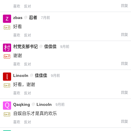
回复
喜欢
反对
zbas
@
忍者
7月前
好看
回复
喜欢
反对
村党支部书记
@
佳佳佳
9月前
谢谢
回复
喜欢
反对
Lincoln
@
佳佳佳
9月前
好看，谢谢
回复
喜欢
反对
Qaqking
@
Lincoln
9月前
自娱自乐才是真的欢乐
回复
喜欢
反对