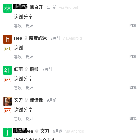
小黑屋
林南
@
凉白开
1月前
via Android
谢谢分享
回复
喜欢
反对
Hea
@
隐蔽的沫
2月前
via Android
谢谢
回复
喜欢
反对
红雨
@
熊熊
7月前
谢谢分享
回复
喜欢
反对
文刀
@
佳佳佳
9月前
谢谢分享
回复
喜欢
反对
小黑屋
jiangwen
@
文刀
9月前
via Android