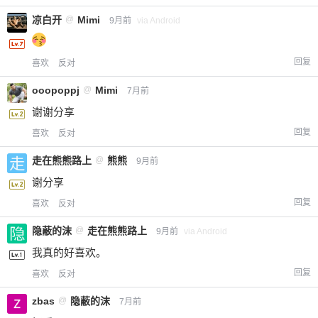
凉白开
@
Mimi
9月前
via Android
回复
喜欢
反对
ooopoppj
@
Mimi
7月前
谢谢分享
回复
喜欢
反对
走在熊熊路上
@
熊熊
9月前
谢分享
回复
喜欢
反对
隐蔽的沫
@
走在熊熊路上
9月前
via Android
我真的好喜欢。
回复
喜欢
反对
zbas
@
隐蔽的沫
7月前