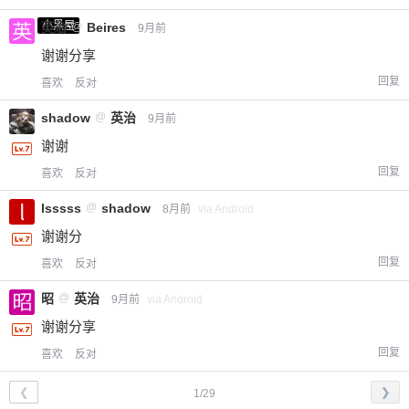
小黑屋
英治
@
Beires
9月前
谢谢分享
回复
喜欢
反对
shadow
@
英治
9月前
谢谢
回复
喜欢
反对
lsssss
@
shadow
8月前
via Android
谢谢分
回复
喜欢
反对
昭
@
英治
9月前
via Android
谢谢分享
回复
喜欢
反对
❮
❯
1/29