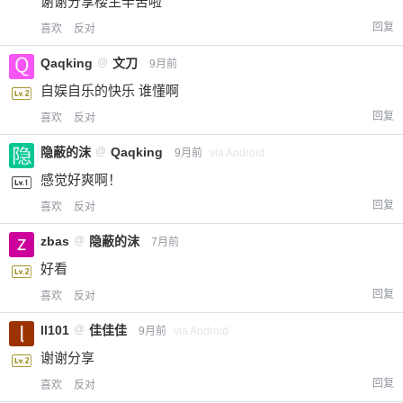
谢谢分享楼主辛苦啦
回复
喜欢
反对
Qaqking
@
文刀
9月前
自娱自乐的快乐 谁懂啊
回复
喜欢
反对
隐蔽的沫
@
Qaqking
9月前
via Android
感觉好爽啊！
回复
喜欢
反对
zbas
@
隐蔽的沫
7月前
好看
回复
喜欢
反对
ll101
@
佳佳佳
9月前
via Android
谢谢分享
回复
喜欢
反对