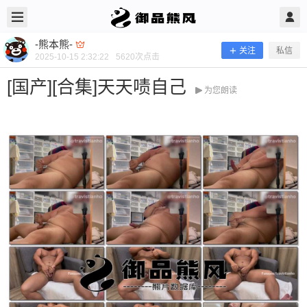
2025/10/15
-熊本熊- @ 御品熊风
-熊本熊-
关注
私信
2025-10-15 2:32:22
5620
次点击
[国产][合集]天天啧自己
为您朗读
[国产][合集]天天啧自己
当前隐藏内容需要支付600熊币 已有30人支付 登录