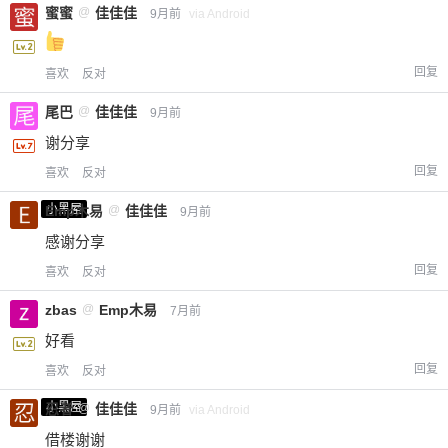
蜜蜜
@
佳佳佳
9月前
via Android
回复
喜欢
反对
尾巴
@
佳佳佳
9月前
谢分享
回复
喜欢
反对
小黑屋
Emp木易
@
佳佳佳
9月前
感谢分享
回复
喜欢
反对
zbas
@
Emp木易
7月前
好看
回复
喜欢
反对
小黑屋
忍者
@
佳佳佳
9月前
via Android
借楼谢谢