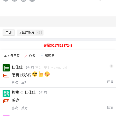
全部
# 国产熊片
431
客服QQ1781287248
376 条回复
A
作者
M
管理员
1
佳佳佳
9月前
1
3
via Android
感觉很好看
回复
喜欢
反对
熊熊
@
佳佳佳
9月前
感谢
回复
喜欢
反对