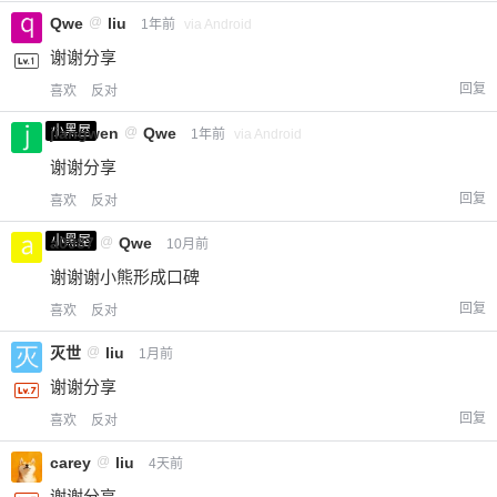
Qwe
@
liu
1年前
via Android
谢谢分享
回复
喜欢
反对
小黑屋
jiangwen
@
Qwe
1年前
via Android
谢谢分享
回复
喜欢
反对
小黑屋
a0987
@
Qwe
10月前
谢谢谢小熊形成口碑
回复
喜欢
反对
灭世
@
liu
1月前
谢谢分享
回复
喜欢
反对
carey
@
liu
4天前
谢谢分享