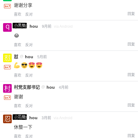
谢谢分享
回复
喜欢
反对
小黑屋
qwq
@
hou
9月前
via Android
😂
回复
喜欢
反对
怼
@
hou
5月前
回复
喜欢
反对
村党支部书记
@
hou
4月前
谢谢
回复
喜欢
反对
小黑屋
忍者
@
hou
3月前
via Android
休整一下
回复
喜欢
反对