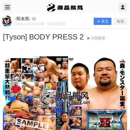
2019/4/23
-熊本熊- @ 御品熊风
-熊本熊-
关注
私信
2019-4-23 0:10:48
5692
次点击
[Tyson] BODY PRESS 2
为您朗读
[Tyson] BODY PRESS 2
当前隐藏内容需要支付100熊币 已有121人支付 登