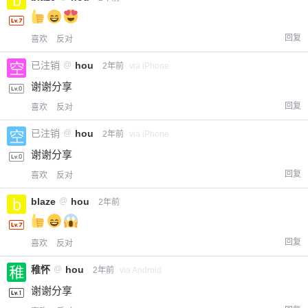
限。
回复
喜欢
反对
忘记密码？
找回
已有帐号？
登录
立刻支付
已注销
@
hou
2年前
via iPhone
谢谢分享
立刻支付
回复
喜欢
反对
已注销
@
hou
2年前
via iPhone
谢谢分享
回复
喜欢
反对
blaze
@
hou
2年前
回复
喜欢
反对
稚怀
@
hou
2年前
via Android
谢谢分享