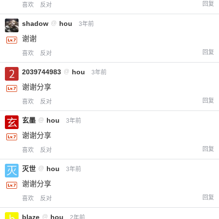
回复
喜欢
反对
shadow
@
hou
3年前
谢谢
回复
喜欢
反对
2039744983
@
hou
3年前
谢谢分享
给-熊本熊-打赏
回复
喜欢
反对
玄墨
@
hou
3年前
付费内容
2
5
10
元
元
元
谢谢分享
20
50
回复
自定义
喜欢
反对
元
元
灭世
@
hou
3年前
¥
谢谢分享
6位以上
回复
喜欢
反对
您没有权限发布内容，请购买会员或者提升权
6位以上
blaze
@
hou
2年前