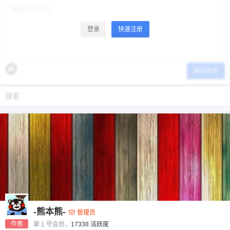
登录
快速注册
提交评论
-熊本熊-
管理员
作者
第 1 号会员，
17338 活跃度