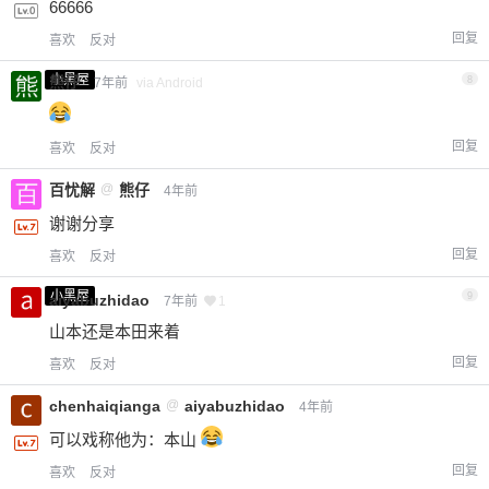
66666
回复
喜欢
反对
小黑屋
熊仔
8
7年前
via Android
回复
喜欢
反对
百忧解
@
熊仔
4年前
谢谢分享
回复
喜欢
反对
小黑屋
9
aiyabuzhidao
7年前
1
山本还是本田来着
回复
喜欢
反对
chenhaiqianga
@
aiyabuzhidao
4年前
可以戏称他为：本山
回复
喜欢
反对