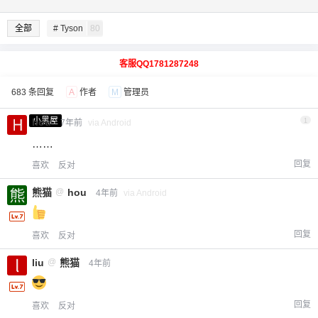
全部
# Tyson
80
客服QQ1781287248
683 条回复
A
作者
M
管理员
小黑屋
hou
1
7年前
via Android
……
回复
喜欢
反对
熊猫
@
hou
4年前
via Android
回复
喜欢
反对
liu
@
熊猫
4年前
回复
喜欢
反对