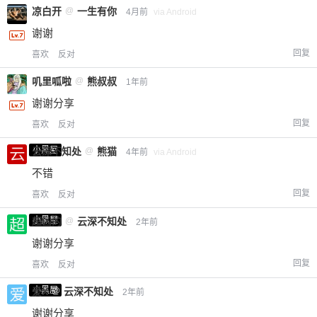
凉白开
@
一生有你
4月前
via Android
谢谢
回复
喜欢
反对
叽里呱啦
@
熊叔叔
1年前
谢谢分享
回复
喜欢
反对
小黑屋
云深不知处
@
熊猫
4年前
via Android
不错
回复
喜欢
反对
小黑屋
超凶的
@
云深不知处
2年前
谢谢分享
回复
喜欢
反对
小黑屋
爱X
@
云深不知处
2年前
谢谢分享