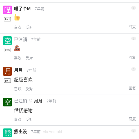
喵了个M
4
7年前
回复
喜欢
反对
已注销
5
7年前
回复
喜欢
反对
月月
6
7年前
超级喜欢
回复
喜欢
反对
已注销
@
月月
2年前
借楼感谢
回复
喜欢
反对
熊出没
7
7年前
via Android