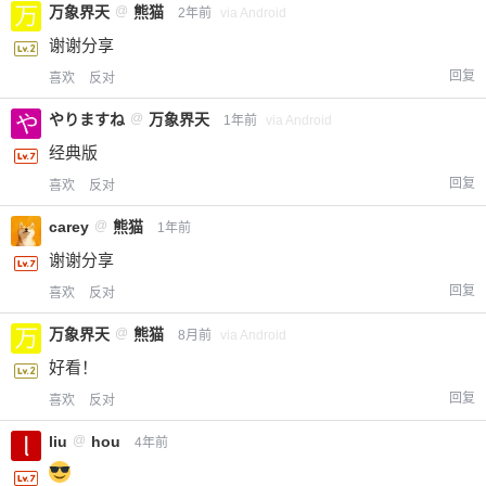
万象界天
@
熊猫
2年前
via Android
谢谢分享
回复
喜欢
反对
やりますね
@
万象界天
1年前
via Android
经典版
回复
喜欢
反对
carey
@
熊猫
1年前
谢谢分享
回复
喜欢
反对
万象界天
@
熊猫
8月前
via Android
好看！
回复
喜欢
反对
liu
@
hou
4年前