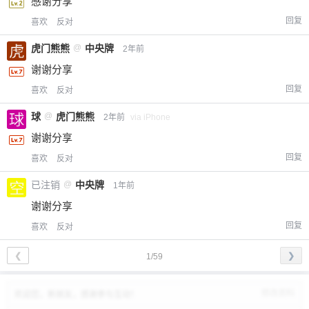
感谢分享
回复
喜欢
反对
虎门熊熊
@
中央牌
2年前
谢谢分享
回复
喜欢
反对
球
@
虎门熊熊
2年前
via iPhone
谢谢分享
回复
喜欢
反对
已注销
@
中央牌
1年前
谢谢分享
回复
喜欢
反对
❮
❯
1/59
修改资料
欢迎您，新朋友，感谢参与互动！