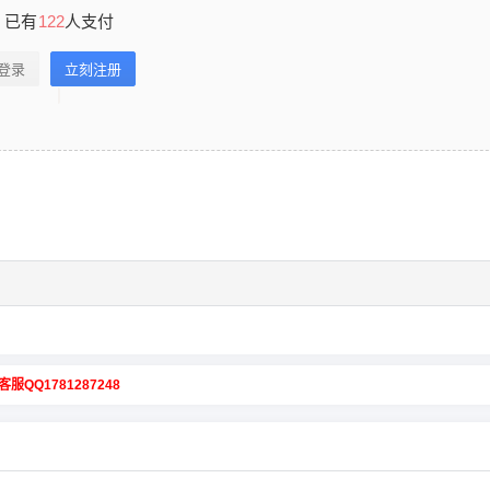
已有
122
人支付
登录
立刻注册
客服QQ1781287248