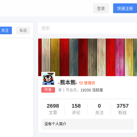
登录
快速注册
关注
私信
-熊本熊-
管理员
作者
第 1 号会员，
19200 活跃度
2698
158
0
3757
文章
评论
关注
粉丝
没有个人简介