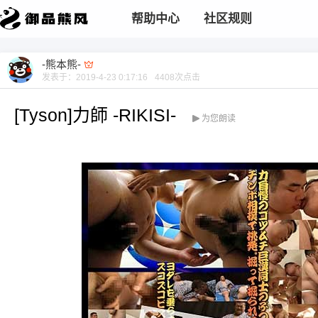
帮助中心
社区规则
-熊本熊-
发表于：
2019-4-23 0:17:16
4408
次点击
[Tyson]力師 -RIKISI-
为您朗读