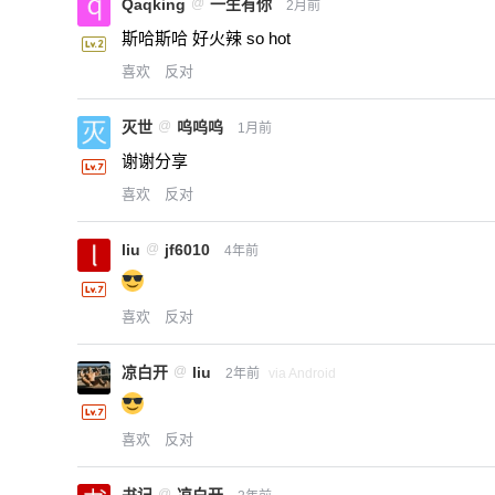
Qaqking
@
一生有你
2月前
斯哈斯哈 好火辣 so hot
喜欢
反对
灭世
@
呜呜呜
1月前
谢谢分享
喜欢
反对
liu
@
jf6010
4年前
喜欢
反对
凉白开
@
liu
2年前
via Android
喜欢
反对
@