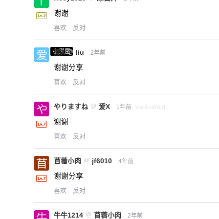
谢谢
喜欢
反对
小黑屋
爱X
@
liu
2年前
谢谢分享
喜欢
反对
やりますね
@
爱X
1年前
via Android
谢谢
喜欢
反对
苜蓿小肉
@
jf6010
4年前
谢谢分享
喜欢
反对
牛牛1214
@
苜蓿小肉
2年前