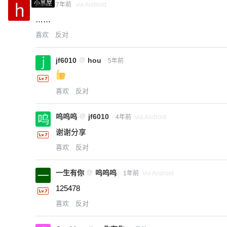
小黑屋
hou
7年前
via Android
……
喜欢
反对
jf6010
@
hou
5年前
喜欢
反对
呜呜呜
@
jf6010
4年前
via Android
谢谢分享
喜欢
反对
一生有你
@
呜呜呜
1年前
via Android
125478
喜欢
反对