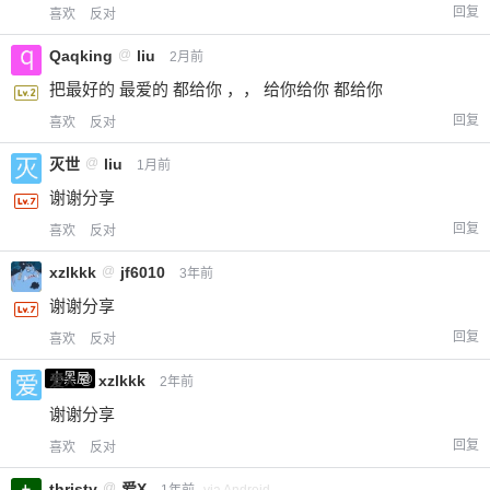
回复
喜欢
反对
Qaqking
@
liu
2月前
把最好的 最爱的 都给你 ，， 给你给你 都给你
回复
喜欢
反对
灭世
@
liu
1月前
谢谢分享
回复
喜欢
反对
xzlkkk
@
jf6010
3年前
谢谢分享
回复
喜欢
反对
小黑屋
爱X
@
xzlkkk
2年前
谢谢分享
回复
喜欢
反对
thristy
@
爱X