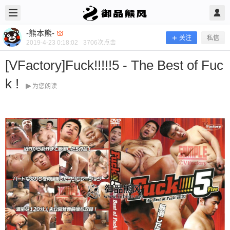
2019/4/23
-熊本熊- @ 御品熊风
-熊本熊-
关注
私信
2019-4-23 0:18:02
3706
次点击
[VFactory]Fuck!!!!!5 - The Best of Fuc
k !
为您朗读
[VFactory]Fuck!!!!!5 - The Best of Fuc
k !
当前隐藏内容需要支付100熊币 已有46人支付 登录