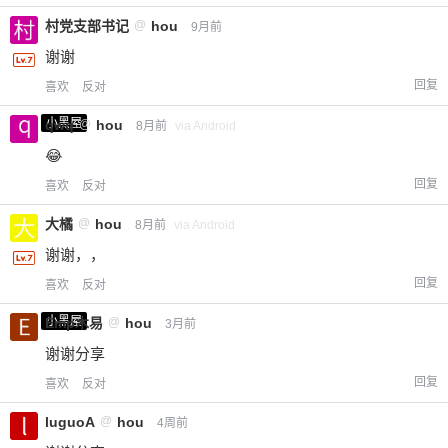
村党支部书记
@
hou
9月前
谢谢
回复
喜欢
反对
小黑屋
qwq
@
hou
8月前
via Android
😂
回复
喜欢
反对
大橘
@
hou
8月前
via Android
谢谢，，
回复
喜欢
反对
小黑屋
Emp木易
@
hou
3月前
谢谢分享
回复
喜欢
反对
luguoA
@
hou
4周前