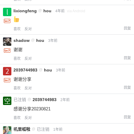
给-熊本熊-打赏
lixiongfeng
@
hou
4年前
via Android
付费内容
2
5
10
元
元
元
回复
喜欢
反对
20
50
自定义
元
元
shadow
@
hou
3年前
谢谢
¥
回复
喜欢
反对
6位以上
2039744983
@
hou
3年前
您没有权限发布内容，请购买会员或者提升权
6位以上
谢谢分享
限。
回复
喜欢
反对
已注销
@
2039744983
2年前
忘记密码？
找回
已有帐号？
登录
感谢分享20230821
立刻支付
回复
喜欢
反对
立刻支付
叽里呱啦
@
已注销
1年前