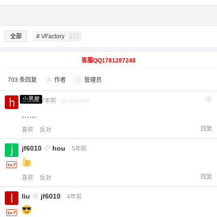
全部
# VFactory
123
客服QQ1781287248
703 条回复
A
作者
M
管理员
小黑屋
hou
1
7年前
via Android
……
回复
喜欢
反对
jf6010
@
hou
5年前
回复
喜欢
反对
liu
@
jf6010
4年前