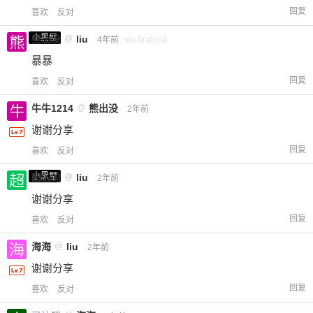
回复
喜欢
反对
小黑屋
熊出没
@
liu
4年前
via Android
暴暴
回复
喜欢
反对
牛牛1214
@
熊出没
2年前
谢谢分享
回复
喜欢
反对
小黑屋
超凶的
@
liu
2年前
谢谢分享
回复
喜欢
反对
海海
@
liu
2年前
谢谢分享
回复
喜欢
反对