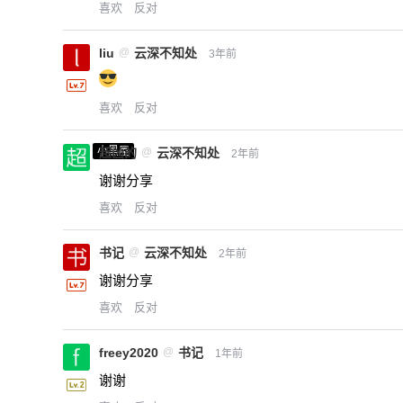
喜欢
反对
liu
@
云深不知处
3年前
喜欢
反对
小黑屋
超凶的
@
云深不知处
2年前
谢谢分享
喜欢
反对
书记
@
云深不知处
2年前
谢谢分享
喜欢
反对
freey2020
@
书记
1年前
谢谢