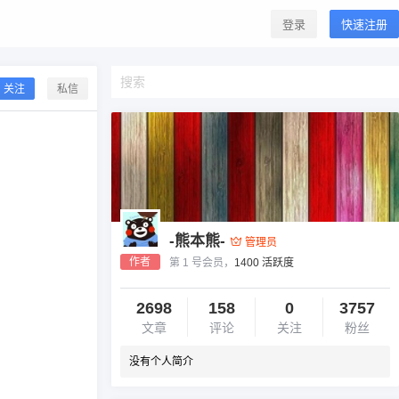
登录
快速注册
关注
私信
-熊本熊-
管理员
作者
第 1 号会员，
1400 活跃度
2698
158
0
3757
文章
评论
关注
粉丝
没有个人简介