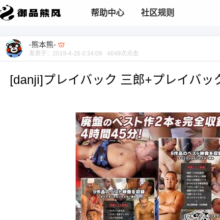
帮助中心
社区规则
-熊本熊-
发表于：
2019-4-26 0:34:09
4649
次点击
[danji]プレイバック 三郎+プレイバッ