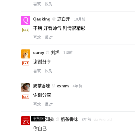
喜欢
反对
Qaqking
@
凉白开
10月前
不错 好看帅气 剧情很精彩
喜欢
反对
carey
@
刘旭
1周前
谢谢分享
喜欢
反对
奶茶香味
@
xxmm
4年前
谢谢分享
喜欢
反对
小黑屋
云深不知处
@
奶茶香味
3年前
via Android
你自己