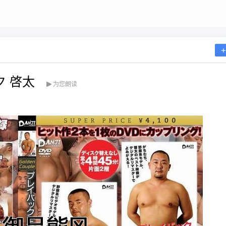
ク 啓太
为您朗读