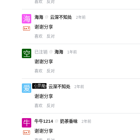
喜欢
反对
海海
@
云深不知处
2年前
谢谢分享
喜欢
反对
已注销
@
海海
1年前
谢谢分享
喜欢
反对
小黑屋
爱X
@
云深不知处
2年前
谢谢分享
喜欢
反对
牛牛1214
@
奶茶香味
2年前
谢谢分享