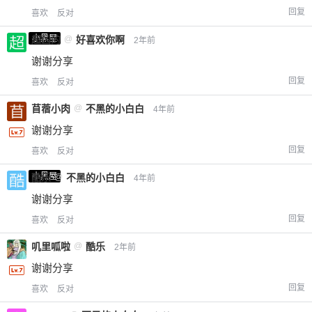
回复
喜欢
反对
小黑屋
超凶的
@
好喜欢你啊
2年前
谢谢分享
回复
喜欢
反对
苜蓿小肉
@
不黑的小白白
4年前
谢谢分享
回复
喜欢
反对
小黑屋
酷乐
@
不黑的小白白
4年前
谢谢分享
回复
喜欢
反对
叽里呱啦
@
酷乐
2年前
谢谢分享
回复
喜欢
反对