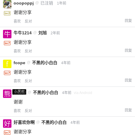
ooopoppj
@
已注销
1年前
谢谢分享
回复
喜欢
反对
牛牛1214
@
刘旭
2年前
谢谢分享
回复
喜欢
反对
fcope
@
不黑的小白白
4年前
谢谢分享
回复
喜欢
反对
小黑屋
熊出没
@
不黑的小白白
4年前
via Android
谢谢
回复
喜欢
反对
好喜欢你啊
@
不黑的小白白
4年前
谢谢分享