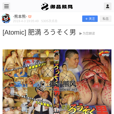
2019/4/03
-熊本熊- @ 御品熊风
-熊本熊-
关注
私信
2019-4-3 19:05:49
5305
次点击
[Atomic] 肥満 ろうそく男
为您朗读
[Atomic] 肥満 ろうそく男
当前隐藏内容需要支付100熊币 已有78人支付 登录