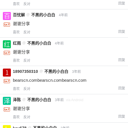
回复
喜欢
反对
百忧解
@
不黑的小白白
4年前
谢谢分享
回复
喜欢
反对
红雨
@
不黑的小白白
4年前
给-熊本熊-打赏
谢谢分享
回复
喜欢
反对
付费内容
2
5
10
元
元
元
18907350310
@
不黑的小白白
3年前
20
50
bearscn.combearscn.combearscn.com
自定义
元
元
回复
喜欢
反对
¥
泽陈
@
不黑的小白白
3年前
via Android
6位以上
谢谢分享
您没有权限发布内容，请购买会员或者提升权
6位以上
回复
喜欢
反对
限。
@