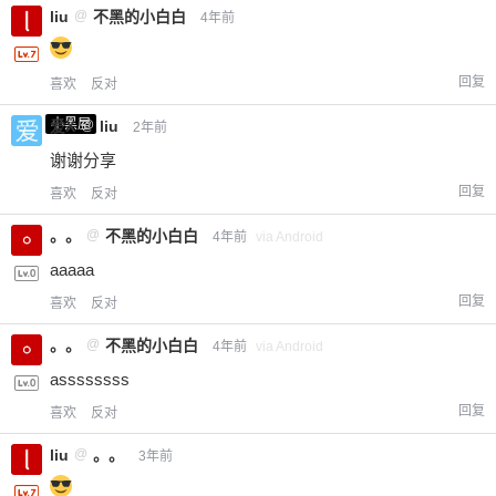
liu
@
不黑的小白白
4年前
回复
喜欢
反对
小黑屋
爱X
@
liu
2年前
谢谢分享
回复
喜欢
反对
。。
@
不黑的小白白
4年前
via Android
aaaaa
回复
喜欢
反对
。。
@
不黑的小白白
4年前
via Android
assssssss
回复
喜欢
反对
liu
@
。。
3年前