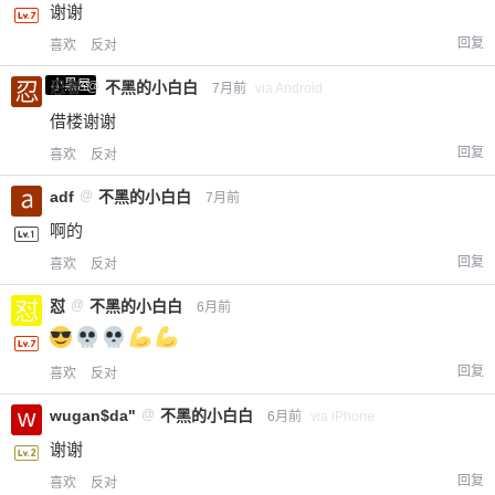
谢谢
回复
喜欢
反对
小黑屋
忍者
@
不黑的小白白
7月前
via Android
借楼谢谢
回复
喜欢
反对
adf
@
不黑的小白白
7月前
啊的
回复
喜欢
反对
怼
@
不黑的小白白
6月前
回复
喜欢
反对
wugan$da"
@
不黑的小白白
6月前
via iPhone
谢谢
回复
喜欢
反对