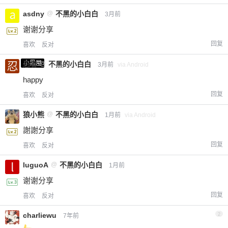
asdny
@
不黑的小白白
3月前
谢谢分享
回复
喜欢
反对
小黑屋
忍者
@
不黑的小白白
3月前
via Android
happy
回复
喜欢
反对
狼小熊
@
不黑的小白白
1月前
via Android
謝謝分享
回复
喜欢
反对
luguoA
@
不黑的小白白
1月前
谢谢分享
回复
喜欢
反对
charliewu
2
7年前