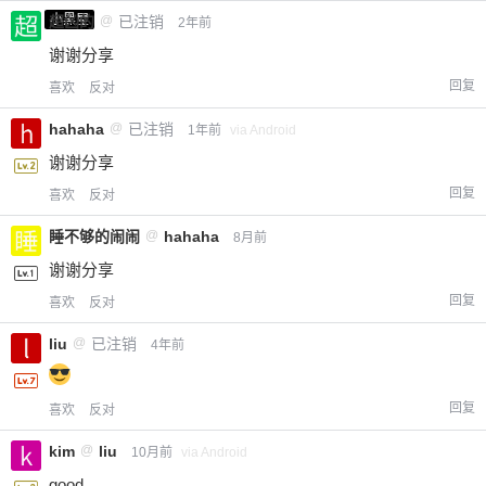
小黑屋
超凶的
@
已注销
2年前
谢谢分享
回复
喜欢
反对
hahaha
@
已注销
1年前
via Android
谢谢分享
回复
喜欢
反对
睡不够的闹闹
@
hahaha
8月前
谢谢分享
回复
喜欢
反对
liu
@
已注销
4年前
回复
喜欢
反对
kim
@
liu
10月前
via Android
good