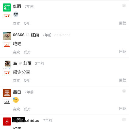
红雨
5
7年前
回复
喜欢
反对
66666
@
红雨
7年前
via iPhone
嘻嘻
回复
喜欢
反对
岛
@
红雨
2年前
感谢分享
回复
喜欢
反对
墨白
6
7年前
回复
喜欢
反对
小黑屋
aiyabuzhidao
7
7年前