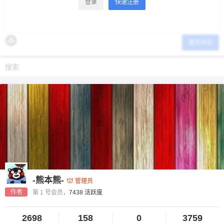
登录
快速注册
提交评论
-熊本熊-
管理员
作者
第 1 号会员，
7438 活跃度
2698
158
0
3759