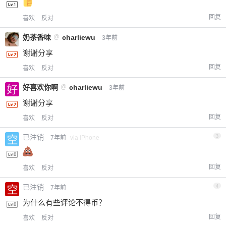
回复
喜欢
反对
奶茶香味
@
charliewu
3年前
谢谢分享
回复
喜欢
反对
好喜欢你啊
@
charliewu
3年前
谢谢分享
回复
喜欢
反对
已注销
3
7年前
via iPhone
回复
喜欢
反对
已注销
4
7年前
为什么有些评论不得币？
回复
喜欢
反对