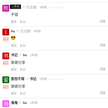
小黑屋
熊出没
@
已注销
4年前
via Android
不错
回复
喜欢
反对
liu
@
已注销
4年前
回复
喜欢
反对
书记
@
liu
2年前
谢谢分享
回复
喜欢
反对
爱而不得
@
书记
1年前
via Android
谢谢分享
回复
喜欢
反对
海海
@
liu
2年前