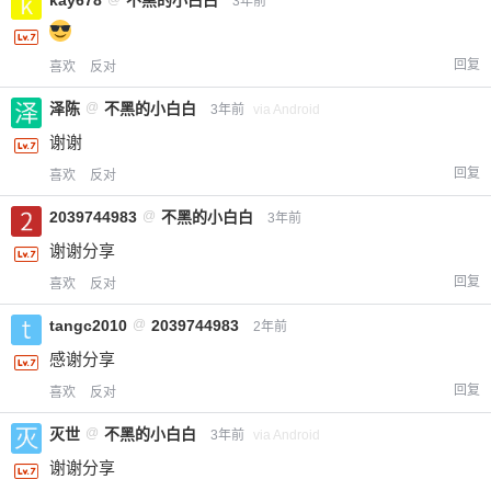
kay678
不黑的小白白
3年前
回复
喜欢
反对
忘记密码？
找回
已有帐号？
登录
立刻支付
泽陈
@
不黑的小白白
3年前
via Android
立刻支付
谢谢
回复
喜欢
反对
2039744983
@
不黑的小白白
3年前
谢谢分享
回复
喜欢
反对
tangc2010
@
2039744983
2年前
感谢分享
回复
喜欢
反对
灭世
@
不黑的小白白
3年前
via Android
谢谢分享