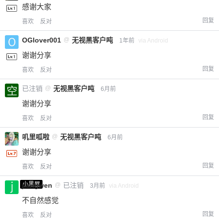
感谢大家
回复
喜欢
反对
OGlover001
@
无视黑客户吨
1年前
via Android
谢谢分享
回复
喜欢
反对
已注销
@
无视黑客户吨
6月前
谢谢分享
回复
喜欢
反对
叽里呱啦
@
无视黑客户吨
6月前
谢谢分享
回复
喜欢
反对
小黑屋
jiangwen
@
已注销
3月前
via Android
不自然感觉
回复
喜欢
反对