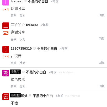
lvebear
@
不黑的小白白
4年前
谢谢分享
回复
喜欢
反对
二丫丫
@
lvebear
2年前
谢谢分享
回复
喜欢
反对
18907350310
@
不黑的小白白
4年前
，很棒
回复
喜欢
反对
小黑屋
熊出没
@
不黑的小白白
4年前
via Android
绿色技术
回复
喜欢
反对
小黑屋
云深不知处
@
不黑的小白白
4年前
via Android
不错