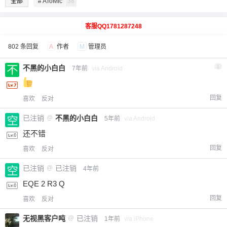
全部
# AToMic
38
客服QQ1781287248
802 条回复
A
作者
M
管理员
不黑的小白白
1
7年前
via Android
回复
喜欢
反对
已注销
@
不黑的小白白
5年前
via Android
还不错
回复
喜欢
反对
已注销
@
已注销
4年前
EQE 2 R3 Q
回复
喜欢
反对
无视黑客户吨
@
已注销
1年前
via iPhone