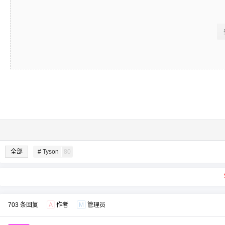
全部
# Tyson
80
703 条回复
A
作者
M
管理员