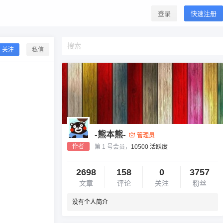
登录
快速注册
关注
私信
-熊本熊-
管理员
作者
第 1 号会员，
10500 活跃度
2698
158
0
3757
文章
评论
关注
粉丝
没有个人简介