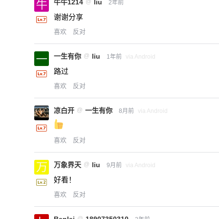
牛牛1214
@
liu
2年前
谢谢分享
喜欢
反对
一生有你
@
liu
1年前
via Android
路过
喜欢
反对
凉白开
@
一生有你
8月前
via Android
喜欢
反对
万象界天
@
liu
9月前
via Android
好看！
喜欢
反对
@