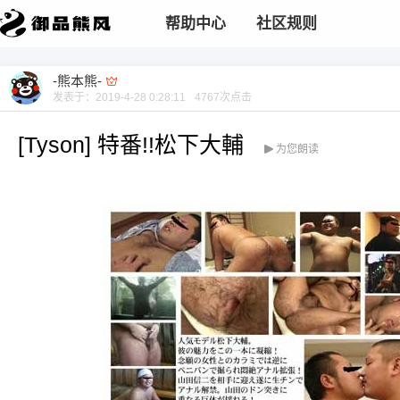
帮助中心
社区规则
-熊本熊-
发表于：
2019-4-28 0:28:11
4767
次点击
[Tyson] 特番!!松下大輔
为您朗读