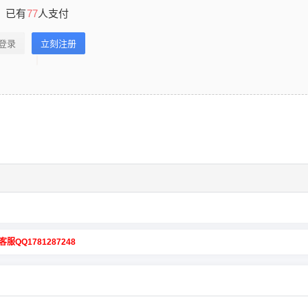
已有
77
人支付
登录
立刻注册
客服QQ1781287248