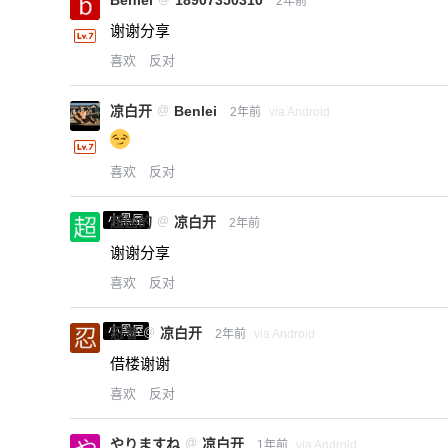
Benlei
18907350310
2年前
谢谢分享
喜欢
反对
凉白开
@
Benlei
2年前
via Android
喜欢
反对
小黑屋
超凶的
@
凉白开
2年前
谢谢分享
喜欢
反对
小黑屋
忍者
@
凉白开
2年前
via Android
借楼谢谢
喜欢
反对
やりますね
@
凉白开
1年前
via Android