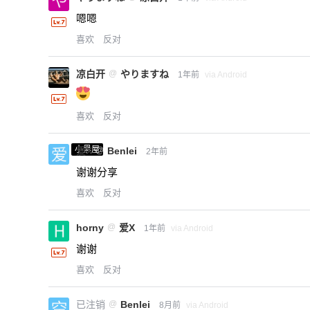
嗯嗯
喜欢
反对
凉白开
@
やりますね
1年前
via Android
喜欢
反对
小黑屋
爱X
@
Benlei
2年前
谢谢分享
喜欢
反对
horny
@
爱X
1年前
via Android
谢谢
喜欢
反对
已注销
@
Benlei
8月前
via Android