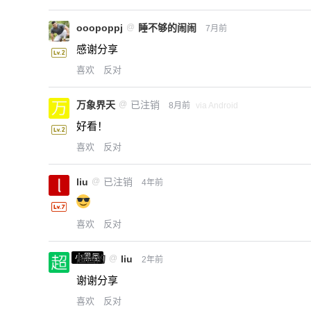
ooopoppj
@
睡不够的闹闹
7月前
感谢分享
喜欢
反对
万象界天
@
已注销
8月前
via Android
好看！
喜欢
反对
liu
@
已注销
4年前
喜欢
反对
小黑屋
超凶的
@
liu
2年前
谢谢分享
喜欢
反对