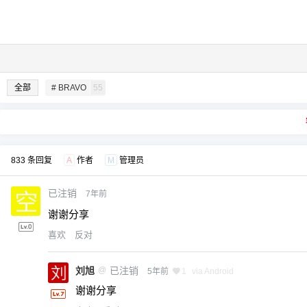
全部
# BRAVO
55
833 条回复
A
作者
M
管理员
已注销
7年前
谢谢分享
喜欢
反对
刘旭
@
已注销
5年前
1
via Android
谢谢分享