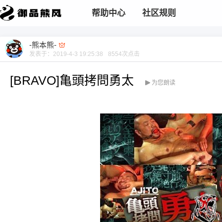
帮助中心
社区规则
-熊本熊-
发表于：
2019-4-3 19:25:38
8554
次点击
[BRAVO]亀頭拷問勇太
为您朗读