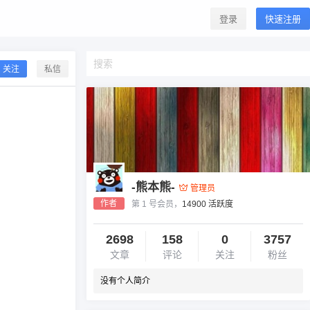
登录
快速注册
关注
私信
-熊本熊-
管理员
作者
第 1 号会员，
14900 活跃度
2698
158
0
3757
文章
评论
关注
粉丝
没有个人简介