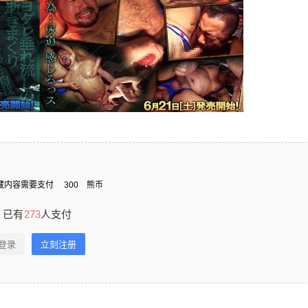
藏内容需要支付
300
熊币
已有
273
人支付
登录
立刻注册