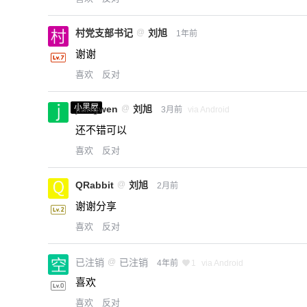
村党支部书记
@
刘旭
1年前
谢谢
喜欢
反对
小黑屋
jiangwen
@
刘旭
3月前
via Android
还不错可以
喜欢
反对
QRabbit
@
刘旭
2月前
谢谢分享
喜欢
反对
已注销
@
已注销
4年前
1
via Android
喜欢
喜欢
反对