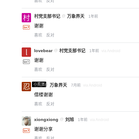
喜欢
反对
村党支部书记
@
万象界天
1年前
谢谢
喜欢
反对
lovebear
@
村党支部书记
1年前
via Android
谢谢
喜欢
反对
小黑屋
忍者
@
万象界天
7月前
via Android
借楼谢谢
喜欢
反对
xiongxiong
@
刘旭
1年前
via Android
谢谢分享
喜欢
反对