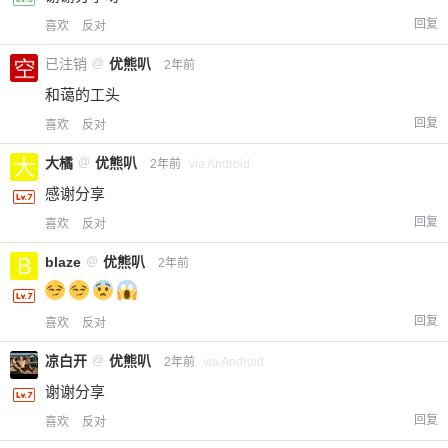
限。
回复
喜欢
反对
已注销
@
优熊叭
2年前
和蔼的工头
忘记密码？
找回
已有帐号？
登录
立刻支付
回复
喜欢
反对
大橘
@
优熊叭
立刻支付
2年前
via Android
感谢分享
回复
喜欢
反对
blaze
@
优熊叭
2年前
回复
喜欢
反对
凉白开
@
优熊叭
2年前
via Android
谢谢分享
回复
喜欢
反对