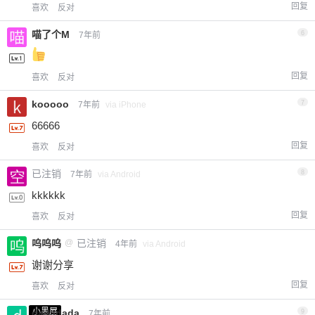
回复
喜欢
反对
喵了个M
6
7年前
回复
喜欢
反对
kooooo
7
7年前
via iPhone
66666
回复
喜欢
反对
已注销
8
7年前
via Android
kkkkkk
回复
喜欢
反对
呜呜呜
@
已注销
4年前
via Android
谢谢分享
回复
喜欢
反对
小黑屋
dadadada
9
7年前