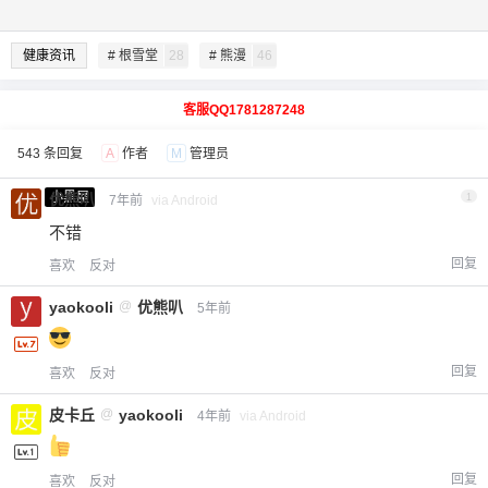
健康资讯
# 根雪堂
28
# 熊漫
46
客服QQ1781287248
543 条回复
A
作者
M
管理员
小黑屋
优熊叭
1
7年前
via Android
不错
回复
喜欢
反对
yaokooli
@
优熊叭
5年前
回复
喜欢
反对
皮卡丘
@
yaokooli
4年前
via Android
回复
喜欢
反对