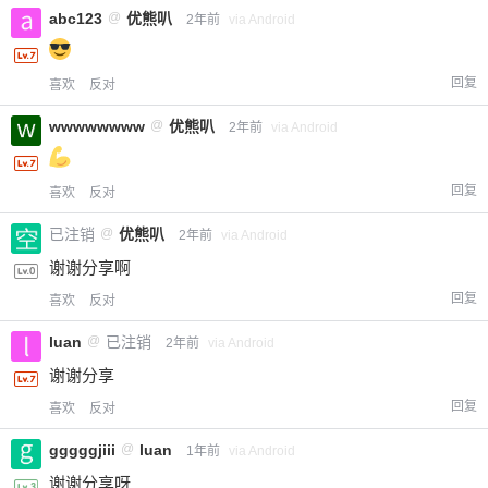
abc123
@
优熊叭
2年前
via Android
回复
喜欢
反对
wwwwwwww
@
优熊叭
2年前
via Android
回复
喜欢
反对
给-熊本熊-打赏
已注销
@
优熊叭
2年前
via Android
谢谢分享啊
付费内容
2
5
10
元
元
元
回复
喜欢
反对
luan
@
已注销
2年前
via Android
20
50
自定义
元
元
谢谢分享
回复
喜欢
反对
¥
6位以上
gggggjiii
@
luan
1年前
via Android
谢谢分享呀
您没有权限发布内容，请购买会员或者提升权
6位以上