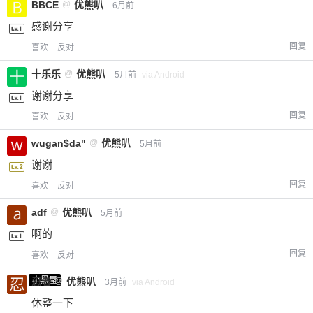
BBCE
@
优熊叭
6月前
感谢分享
回复
喜欢
反对
十乐乐
@
优熊叭
5月前
via Android
谢谢分享
回复
喜欢
反对
wugan$da"
@
优熊叭
5月前
谢谢
回复
喜欢
反对
adf
@
优熊叭
5月前
啊的
回复
喜欢
反对
小黑屋
忍者
@
优熊叭
3月前
via Android
休整一下