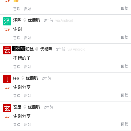
回复
喜欢
反对
泽陈
@
优熊叭
3年前
via Android
谢谢
回复
喜欢
反对
小黑屋
云深不知处
@
优熊叭
3年前
via Android
不错的了
回复
喜欢
反对
leo
@
优熊叭
2年前
谢谢分享
回复
喜欢
反对
玄墨
@
优熊叭
2年前
谢谢分享
回复
喜欢
反对