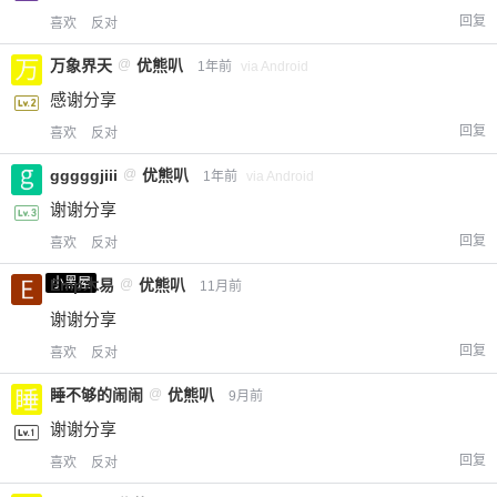
回复
喜欢
反对
万象界天
@
优熊叭
1年前
via Android
感谢分享
回复
喜欢
反对
gggggjiii
@
优熊叭
1年前
via Android
谢谢分享
回复
喜欢
反对
小黑屋
Emp木易
@
优熊叭
11月前
谢谢分享
回复
喜欢
反对
睡不够的闹闹
@
优熊叭
9月前
谢谢分享
回复
喜欢
反对