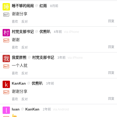
睡不够的闹闹
@
红雨
8月前
谢谢分享
回复
喜欢
反对
村党支部书记
@
优熊叭
4年前
via iPhone
谢谢
回复
喜欢
反对
我爱胖熊
@
村党支部书记
3年前
via iPhone
一个人就
回复
喜欢
反对
KanKan
@
优熊叭
3年前
谢谢分享
回复
喜欢
反对
luan
@
KanKan
2年前
via Android