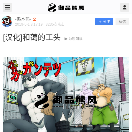
2019/5/01
-熊本熊- @ 御品熊风
-熊本熊-
关注
私信
2019-5-1 8:17:19
3235
次点击
[汉化]和蔼的工头
为您朗读
[汉化]和蔼的工头
当前隐藏内容需要支付100熊币 已有46人支付 登录