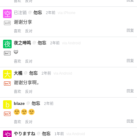
回复
喜欢
反对
您没有权限发布内容，请购买会员或者提升权
6位以上
限。
已注销
@
勿忘
2年前
via iPhone
谢谢分享
回复
喜欢
反对
忘记密码？
找回
已有帐号？
登录
立刻支付
夜之啼鸣
@
勿忘
2年前
via Android
🐯
立刻支付
回复
喜欢
反对
大橘
@
勿忘
2年前
via Android
谢谢分享啊，
回复
喜欢
反对
blaze
@
勿忘
2年前
回复
喜欢
反对
やりますね
@
勿忘
1年前
via Android