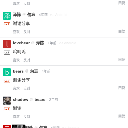
回复
喜欢
反对
泽陈
@
勿忘
4年前
via Android
谢谢分享
回复
喜欢
反对
lovebear
@
泽陈
1年前
via Android
呜呜呜
回复
喜欢
反对
bears
@
勿忘
4年前
谢谢分享
回复
喜欢
反对
shadow
@
bears
2年前
谢谢
回复
喜欢
反对
小黑屋
云深不知处
@
勿忘