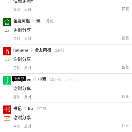
借楼谢谢5
回复
喜欢
反对
舍友阿根
@
球
1月前
谢谢分享
回复
喜欢
反对
hahaha
@
舍友阿根
2周前
谢谢分享
回复
喜欢
反对
小黑屋
jiangwen
@
小西
10月前
via Android
谢谢分享
回复
喜欢
反对
书记
@
liu
2年前
谢谢分享
回复
喜欢
反对