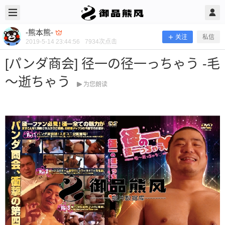
2019/5/14
-熊本熊- @ 御品熊风
-熊本熊-
关注
私信
2019-5-14 23:44:56
7934
次点击
[パンダ商会] 径一の径一っちゃう -毛
～逝ちゃう
为您朗读
[パンダ商会] 径一の径一っちゃう -毛
～逝ちゃう
当前隐藏内容需要支付100熊币 已有163人支付 登