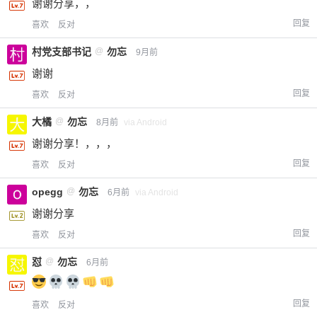
谢谢分享，，
回复
喜欢
反对
村党支部书记
@
勿忘
9月前
谢谢
回复
喜欢
反对
大橘
@
勿忘
8月前
via Android
谢谢分享！，，，
回复
喜欢
反对
opegg
@
勿忘
6月前
via Android
谢谢分享
回复
喜欢
反对
怼
@
勿忘
6月前
回复
喜欢
反对