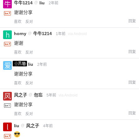
牛牛1214
@
liu
2年前
谢谢分享
回复
喜欢
反对
horny
@
牛牛1214
1年前
via Android
谢谢
回复
喜欢
反对
小黑屋
爱X
@
liu
2年前
谢谢分享
回复
喜欢
反对
风之子
@
勿忘
5年前
via Android
谢谢分享
回复
喜欢
反对
liu
@
风之子
4年前