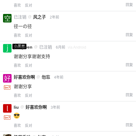
回复
喜欢
反对
已注销
@
风之子
2年前
径一の径
回复
喜欢
反对
小黑屋
jiangwen
@
已注销
6月前
via Android
谢谢分享谢谢支持
回复
喜欢
反对
好喜欢你啊
@
勿忘
4年前
谢谢分享
回复
喜欢
反对
liu
@
好喜欢你啊
3年前
回复
喜欢
反对