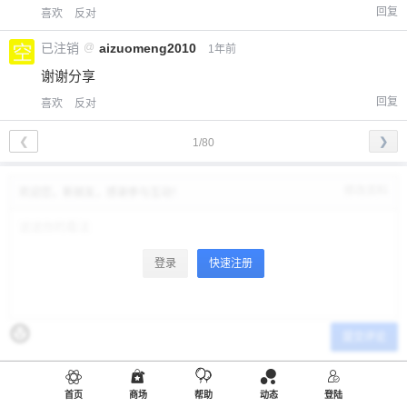
回复
喜欢
反对
已注销
@
aizuomeng2010
1年前
谢谢分享
回复
喜欢
反对
❮
❯
1/80
修改资料
欢迎您，新朋友，感谢参与互动！
登录
快速注册
提交评论
首页
商场
帮助
动态
登陆