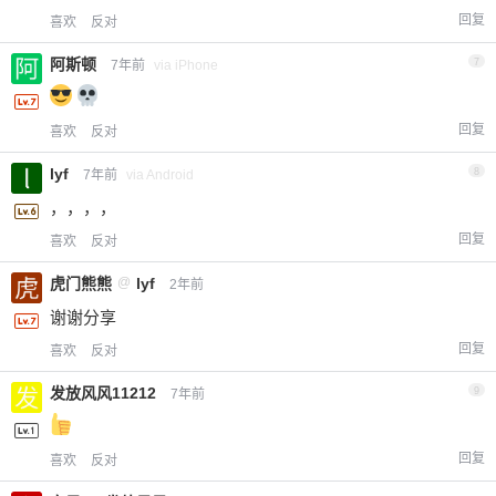
回复
喜欢
反对
阿斯顿
7
7年前
via iPhone
回复
喜欢
反对
lyf
8
7年前
via Android
，，，，
回复
喜欢
反对
虎门熊熊
@
lyf
2年前
谢谢分享
回复
喜欢
反对
发放风风11212
9
7年前
回复
喜欢
反对