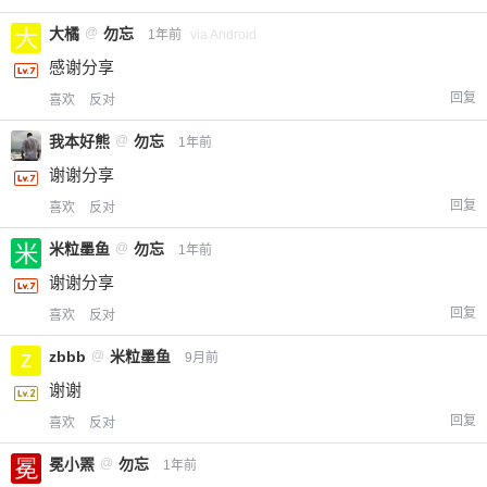
大橘
@
勿忘
1年前
via Android
感谢分享
回复
喜欢
反对
我本好熊
@
勿忘
1年前
谢谢分享
回复
喜欢
反对
米粒墨鱼
@
勿忘
1年前
谢谢分享
回复
喜欢
反对
zbbb
@
米粒墨鱼
9月前
谢谢
回复
喜欢
反对
冕小罴
@
勿忘
1年前