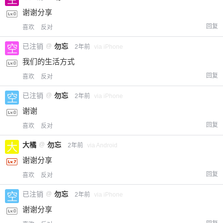
谢谢分享
回复
喜欢
反对
已注销
@
勿忘
2年前
via iPhone
我们的生活方式
回复
喜欢
反对
已注销
@
勿忘
2年前
via iPhone
谢谢
给-熊本熊-打赏
回复
喜欢
反对
付费内容
大橘
@
勿忘
2
5
10
2年前
via Android
元
元
元
谢谢分享
20
50
自定义
元
元
回复
喜欢
反对
已注销
@
勿忘
2年前
via iPhone
¥
6位以上
谢谢分享