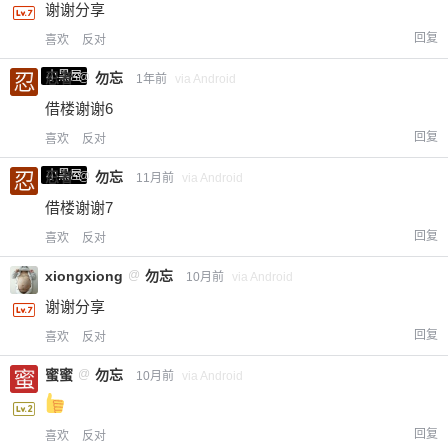
谢谢分享
回复
喜欢
反对
小黑屋
忍者
@
勿忘
1年前
via Android
借楼谢谢6
回复
喜欢
反对
小黑屋
忍者
@
勿忘
11月前
via Android
借楼谢谢7
回复
喜欢
反对
xiongxiong
@
勿忘
10月前
via Android
谢谢分享
回复
喜欢
反对
蜜蜜
@
勿忘
10月前
via Android
回复
喜欢
反对