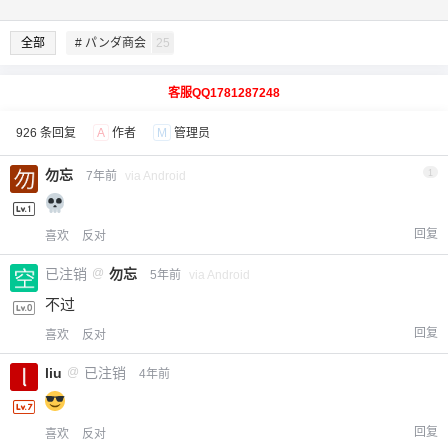
全部
# パンダ商会
25
客服QQ1781287248
926 条回复
A
作者
M
管理员
勿忘
1
7年前
via Android
回复
喜欢
反对
已注销
@
勿忘
5年前
via Android
不过
回复
喜欢
反对
liu
@
已注销
4年前
回复
喜欢
反对