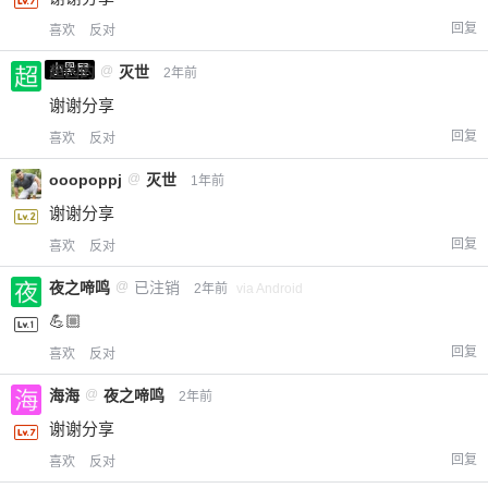
回复
喜欢
反对
小黑屋
超凶的
@
灭世
2年前
谢谢分享
回复
喜欢
反对
ooopoppj
@
灭世
1年前
谢谢分享
回复
喜欢
反对
夜之啼鸣
@
已注销
2年前
via Android
💪🏼
回复
喜欢
反对
海海
@
夜之啼鸣
2年前
谢谢分享
回复
喜欢
反对