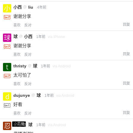
小西
@
liu
4年前
谢谢分享
回复
喜欢
反对
球
@
小西
1年前
via iPhone
谢谢分享
回复
喜欢
反对
thristy
@
球
1年前
via Android
太可怕了
回复
喜欢
反对
dujunye
@
球
1年前
via Android
好看
回复
喜欢
反对
小黑屋
忍者
@
球
1年前
via Android