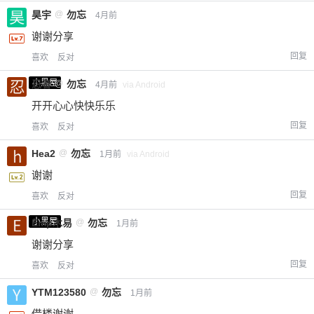
昊宇
@
勿忘
4月前
谢谢分享
回复
喜欢
反对
小黑屋
忍者
@
勿忘
4月前
via Android
开开心心快快乐乐
回复
喜欢
反对
Hea2
@
勿忘
1月前
via Android
谢谢
回复
喜欢
反对
小黑屋
Emp木易
@
勿忘
1月前
谢谢分享
回复
喜欢
反对
YTM123580
@
勿忘
1月前
借楼谢谢