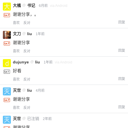
大橘
@
书记
6月前
via Android
谢谢分享，。
回复
喜欢
反对
文刀
@
liu
1年前
谢谢分享
回复
喜欢
反对
dujunye
@
liu
1年前
via Android
好看
回复
喜欢
反对
灭世
@
liu
4月前
谢谢分享
回复
喜欢
反对
灭世
@
已注销
2年前
谢谢分享