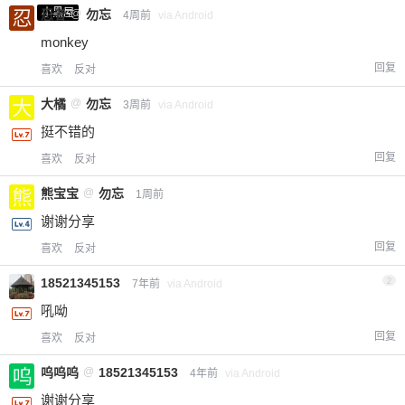
小黑屋
忍者
@
勿忘
4周前
via Android
monkey
回复
喜欢
反对
大橘
@
勿忘
3周前
via Android
挺不错的
回复
喜欢
反对
熊宝宝
@
勿忘
1周前
谢谢分享
回复
喜欢
反对
18521345153
2
7年前
via Android
吼呦
回复
喜欢
反对
呜呜呜
@
18521345153
4年前
via Android
谢谢分享