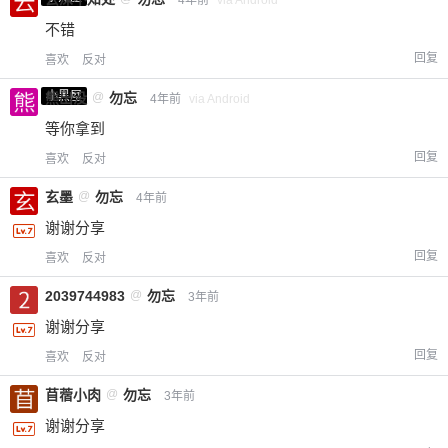
4年前
via Android
不错
回复
喜欢
反对
小黑屋
熊出没
@
勿忘
4年前
via Android
等你拿到
回复
喜欢
反对
玄墨
@
勿忘
4年前
谢谢分享
回复
喜欢
反对
2039744983
@
勿忘
3年前
谢谢分享
回复
喜欢
反对
苜蓿小肉
@
勿忘
3年前
谢谢分享