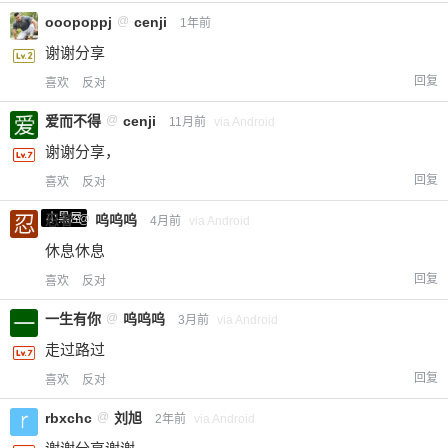
ooopoppj
@
cenji
1年前
谢谢分享
回复
喜欢
反对
爱而不得
@
cenji
11月前
via Android
谢谢分享，
回复
喜欢
反对
小黑屋
忍者
@
呜呜呜
4月前
via Android
休息休息
回复
喜欢
反对
一生有你
@
呜呜呜
3月前
via Android
走过路过
回复
喜欢
反对
rbxchc
@
刘旭
2年前
via Android