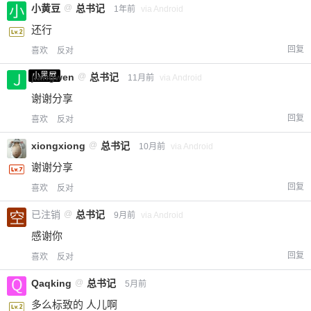
小黄豆
@
总书记
1年前
via Android
还行
回复
喜欢
反对
小黑屋
jiangwen
@
总书记
11月前
via Android
谢谢分享
回复
喜欢
反对
xiongxiong
@
总书记
10月前
via Android
谢谢分享
回复
喜欢
反对
已注销
@
总书记
9月前
via Android
感谢你
回复
喜欢
反对
Qaqking
@
总书记
5月前
多么标致的 人儿啊