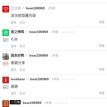
已注销
@
bear106969
2年前
读当前隐藏内容
回复
喜欢
反对
夜之啼鸣
@
bear106969
2年前
via Android
💪🏼
回复
喜欢
反对
我本好熊
@
bear106969
2年前
谢谢分享
回复
喜欢
反对
lovebear
@
bear106969
2年前
via Android
谢谢
回复
喜欢
反对
小黑屋
忍者
@
bear106969
2年前
via Android