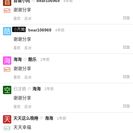
苜蓿小肉
@
bear106969
4年前
谢谢分享
回复
喜欢
反对
小黑屋
酷乐
@
bear106969
4年前
谢谢分享
回复
喜欢
反对
海海
@
酷乐
2年前
谢谢分享
回复
喜欢
反对
已注销
@
海海
2年前
谢谢分享
回复
喜欢
反对
天天这么晚睡
@
海海
1年前
天天幸福