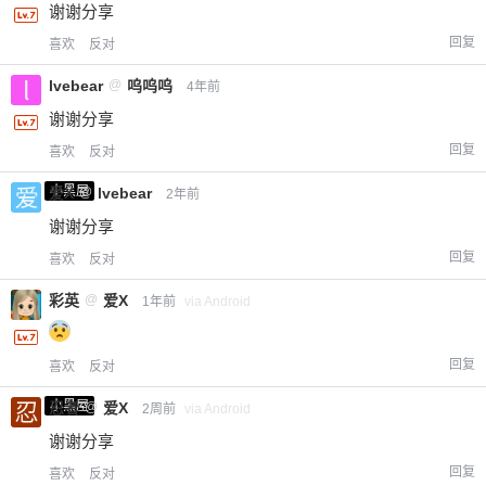
谢谢分享
回复
喜欢
反对
lvebear
@
呜呜呜
4年前
谢谢分享
回复
喜欢
反对
小黑屋
爱X
@
lvebear
2年前
谢谢分享
回复
喜欢
反对
彩英
@
爱X
1年前
via Android
回复
喜欢
反对
小黑屋
忍者
@
爱X
2周前
via Android
谢谢分享
回复
喜欢
反对