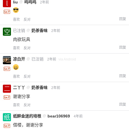
liu
@
呜呜呜
2年前
回复
喜欢
反对
已注销
@
奶茶香味
2年前
肉欲玩具
回复
喜欢
反对
凉白开
@
已注销
2年前
via Android
回复
喜欢
反对
二丫丫
@
奶茶香味
2年前
谢谢分享
回复
喜欢
反对
纸醉金迷的培根
@
bear106969
4年前
借楼，谢谢分享