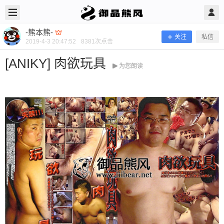
2019/4/03
-熊本熊- @ 御品熊风
-熊本熊-
关注
私信
2019-4-3 20:47:52
8381
次点击
[ANIKY] 肉欲玩具
为您朗读
[ANIKY] 肉欲玩具
当前隐藏内容需要支付100熊币 已有162人支付 登