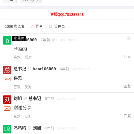
客服QQ1781287248
1006 条回复
A
作者
M
管理员
小黑屋
1
bear106969
7年前
1
via iPhone
Ffgggg
回复
喜欢
反对
总书记
@
bear106969
6年前
via Android
喜欢
回复
喜欢
反对
刘旭
@
总书记
5年前
via Android
谢谢分享
回复
喜欢
反对
呜呜呜
@
刘旭
4年前
via Android