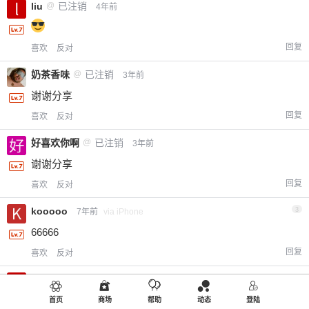
liu
@
已注销
4年前
回复
喜欢
反对
奶茶香味
@
已注销
3年前
谢谢分享
回复
喜欢
反对
好喜欢你啊
@
已注销
3年前
谢谢分享
回复
喜欢
反对
kooooo
3
7年前
via iPhone
66666
回复
喜欢
反对
liu
@
kooooo
5年前
首页
商场
帮助
动态
登陆