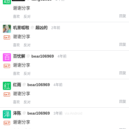
您没有权限发布内容，请购买会员或者提升权
6位以上
谢谢分享
限。
回复
喜欢
反对
叽里呱啦
@
超凶的
2年前
谢谢分享
忘记密码？
找回
已有帐号？
登录
立刻支付
回复
喜欢
反对
立刻支付
百忧解
@
bear106969
4年前
谢谢分享
回复
喜欢
反对
红雨
@
bear106969
4年前
谢谢分享
回复
喜欢
反对
泽陈
@
bear106969
3年前
via Android
谢谢分享