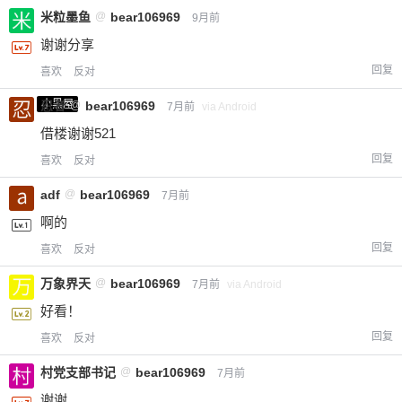
米粒墨鱼
@
bear106969
9月前
谢谢分享
回复
喜欢
反对
小黑屋
忍者
@
bear106969
7月前
via Android
借楼谢谢521
回复
喜欢
反对
adf
@
bear106969
7月前
啊的
回复
喜欢
反对
万象界天
@
bear106969
7月前
via Android
好看！
回复
喜欢
反对
村党支部书记
@
bear106969
7月前
谢谢