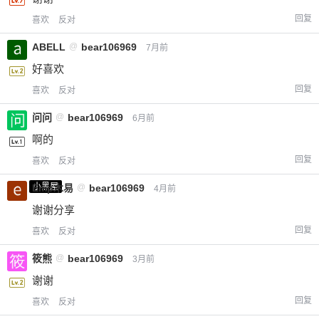
回复
喜欢
反对
ABELL
@
bear106969
7月前
好喜欢
回复
喜欢
反对
问问
@
bear106969
6月前
啊的
回复
喜欢
反对
小黑屋
Emp木易
@
bear106969
4月前
谢谢分享
回复
喜欢
反对
筱熊
@
bear106969
3月前
谢谢
回复
喜欢
反对