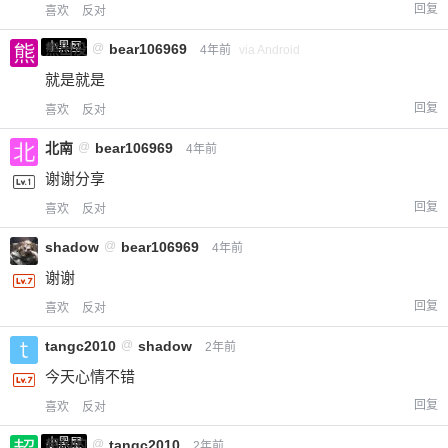
回复
喜欢
反对
小黑屋
熊出没
@
bear106969
4年前
via Android
就是就是
回复
喜欢
反对
北南
@
bear106969
4年前
谢谢分享
回复
喜欢
反对
给-熊本熊-打赏
shadow
@
bear106969
4年前
谢谢
付费内容
2
5
10
元
元
元
回复
喜欢
反对
20
50
自定义
tangc2010
@
shadow
2年前
元
元
今天心情不错
¥
回复
喜欢
反对
6位以上
小黑屋
超凶的
@
tangc2010
2年前