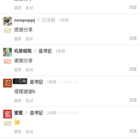
回复
喜欢
反对
ooopoppj
@
已注销
7月前
感谢分享
回复
喜欢
反对
叽里呱啦
@
总书记
1年前
谢谢分享
回复
喜欢
反对
小黑屋
忍者
@
总书记
1年前
via Android
借楼谢谢6
回复
喜欢
反对
蜜蜜
@
总书记
1年前
via Android
回复
喜欢
反对