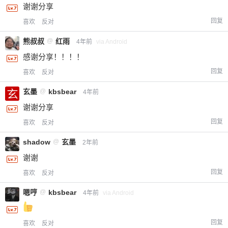
谢谢分享
回复
喜欢
反对
熊叔叔
@
红雨
4年前
via Android
感谢分享！！！！
回复
喜欢
反对
玄墨
@
kbsbear
4年前
谢谢分享
回复
喜欢
反对
shadow
@
玄墨
2年前
谢谢
回复
喜欢
反对
嗯哼
@
kbsbear
4年前
via Android
给-熊本熊-打赏
回复
喜欢
反对