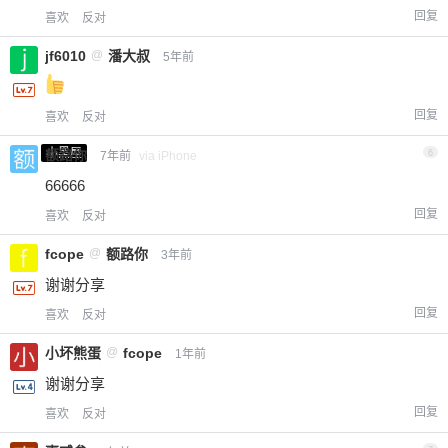
回复
喜欢
反对
jf6010
@
潘大叔
5年前
回复
喜欢
反对
小黑屋
额路你
6
7年前
via iPhone
66666
回复
喜欢
反对
fcope
@
额路你
3年前
谢谢分享
回复
喜欢
反对
小坏熊蛋
@
fcope
1年前
谢谢分享
回复
喜欢
反对