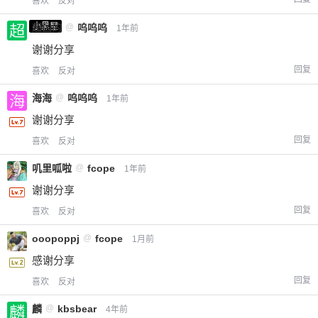
喜欢
反对
小黑屋
超凶的
@
呜呜呜
1年前
谢谢分享
回复
喜欢
反对
海海
@
呜呜呜
1年前
谢谢分享
回复
喜欢
反对
叽里呱啦
@
fcope
1年前
谢谢分享
回复
喜欢
反对
ooopoppj
@
fcope
1月前
感谢分享
回复
喜欢
反对
麟
@
kbsbear
4年前