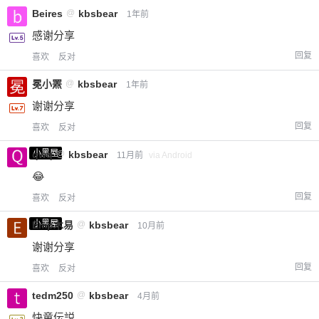
Beires
@
kbsbear
1年前
感谢分享
回复
喜欢
反对
冕小罴
@
kbsbear
1年前
谢谢分享
回复
喜欢
反对
小黑屋
qwq
@
kbsbear
11月前
via Android
😂
回复
喜欢
反对
小黑屋
Emp木易
@
kbsbear
10月前
谢谢分享
回复
喜欢
反对
tedm250
@
kbsbear
4月前
快童伝説