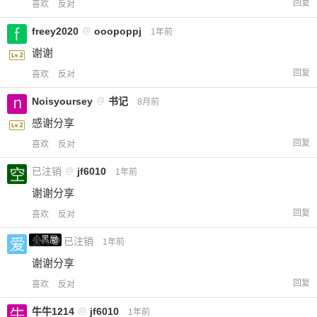
回复
喜欢
反对
freey2020
@
ooopoppj
1年前
谢谢
回复
喜欢
反对
Noisyoursey
@
书记
8月前
感谢分享
回复
喜欢
反对
已注销
@
jf6010
1年前
谢谢分享
回复
喜欢
反对
小黑屋
爱X
@
已注销
1年前
谢谢分享
回复
喜欢
反对
牛牛1214
@
jf6010
1年前