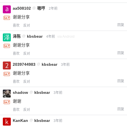
付费内容
2
5
10
元
元
元
aa508102
@
嗯哼
2年前
谢谢分享
20
50
自定义
元
元
回复
喜欢
反对
泽陈
@
kbsbear
4年前
via Android
¥
6位以上
谢谢分享
回复
喜欢
反对
您没有权限发布内容，请购买会员或者提升权
6位以上
限。
2039744983
@
kbsbear
3年前
谢谢分享
回复
喜欢
反对
忘记密码？
找回
已有帐号？
登录
立刻支付
shadow
@
kbsbear
3年前
谢谢
立刻支付
回复
喜欢
反对
KanKan
@
kbsbear
3年前