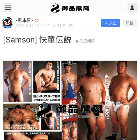
2019/6/11
-熊本熊- @ 御品熊风
-熊本熊-
关注
私信
2019-6-11 12:11:23
4151
次点击
[Samson] 快童伝説
为您朗读
[Samson] 快童伝説
当前隐藏内容需要支付100熊币 已有36人支付 登录