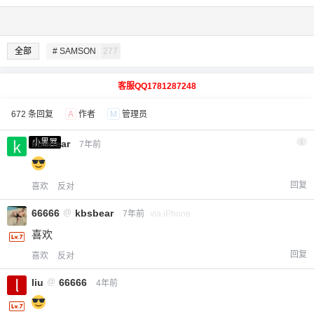
全部
# SAMSON
277
客服QQ1781287248
672 条回复
A
作者
M
管理员
小黑屋
kbsbear
1
7年前
回复
喜欢
反对
66666
@
kbsbear
7年前
via iPhone
喜欢
回复
喜欢
反对
liu
@
66666
4年前