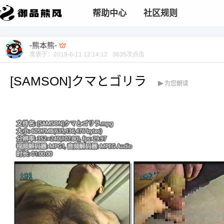
帮助中心
社区规则
-熊本熊-
发表于：
2019-6-11 12:14:12
3635
次点击
[SAMSON]クマとゴリラ
为您朗读