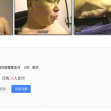
藏内容需要支付
100
熊币
已有
28
人支付
登录
立刻注册