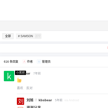
全部
# SAMSON
277
616 条回复
A
作者
M
管理员
小黑屋
kbsbear
7年前
喜欢
反对
刘旭
@
kbsbear
5年前
via Android
谢谢分享