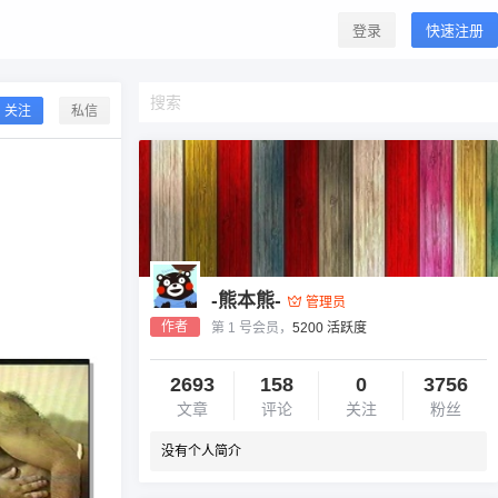
登录
快速注册
关注
私信
-熊本熊-
管理员
作者
第 1 号会员，
5200 活跃度
2693
158
0
3756
文章
评论
关注
粉丝
没有个人简介