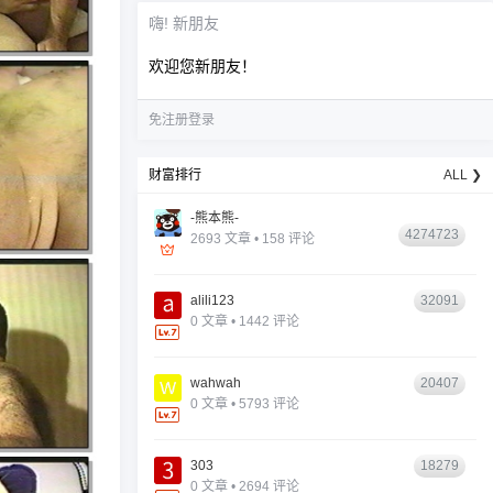
嗨! 新朋友
欢迎您新朋友！
免注册登录
财富排行
ALL ❯
-熊本熊-
4274723
2693 文章 • 158 评论
alili123
32091
0 文章 • 1442 评论
wahwah
20407
0 文章 • 5793 评论
303
18279
0 文章 • 2694 评论