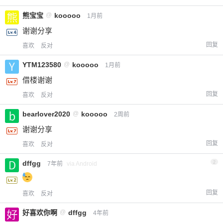
熊宝宝
@
kooooo
1月前
谢谢分享
回复
喜欢
反对
YTM123580
@
kooooo
1月前
借楼谢谢
回复
喜欢
反对
bearlover2020
@
kooooo
2周前
谢谢分享
回复
喜欢
反对
dffgg
2
7年前
via Android
回复
喜欢
反对
好喜欢你啊
@
dffgg
4年前