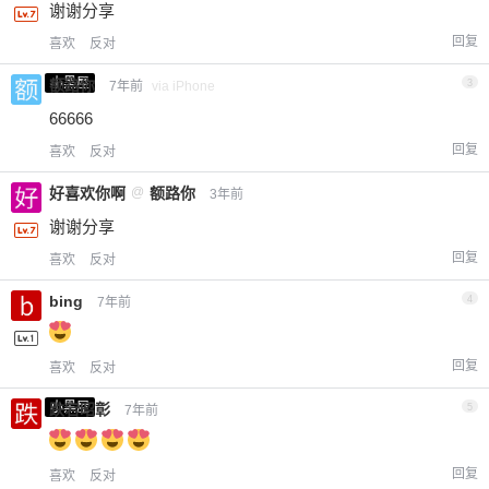
谢谢分享
回复
喜欢
反对
小黑屋
额路你
3
7年前
via iPhone
66666
回复
喜欢
反对
好喜欢你啊
@
额路你
3年前
谢谢分享
回复
喜欢
反对
bing
4
7年前
回复
喜欢
反对
小黑屋
跌宕昭彰
5
7年前
回复
喜欢
反对