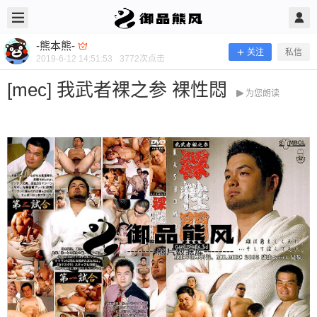
2019/6/12
-熊本熊- @ 御品熊风
-熊本熊-
关注
私信
2019-6-12 14:51:53
3772
次点击
[mec] 我武者裸之参 裸性悶
为您朗读
[mec] 我武者裸之参 裸性悶
当前隐藏内容需要支付100熊币 已有54人支付 登录