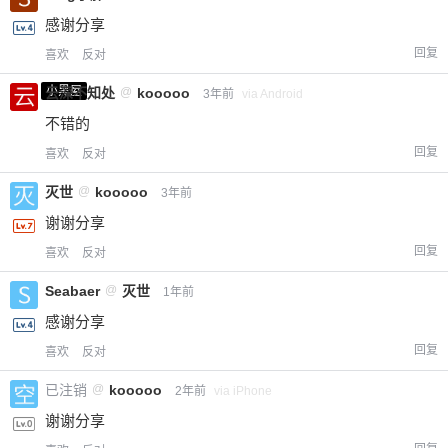
感谢分享
回复
喜欢
反对
小黑屋
云深不知处
@
kooooo
3年前
via Android
不错的
回复
喜欢
反对
灭世
@
kooooo
3年前
谢谢分享
回复
喜欢
反对
Seabaer
@
灭世
1年前
感谢分享
回复
喜欢
反对
已注销
@
kooooo
2年前
via iPhone
谢谢分享