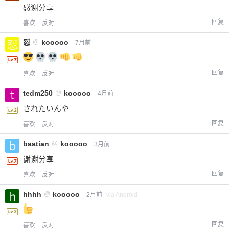
感谢分享
回复
喜欢
反对
怼
@
kooooo
7月前
回复
喜欢
反对
tedm250
@
kooooo
4月前
されたいんや
回复
喜欢
反对
baatian
@
kooooo
3月前
谢谢分享
回复
喜欢
反对
hhhh
@
kooooo
2月前
via Android
回复
喜欢
反对