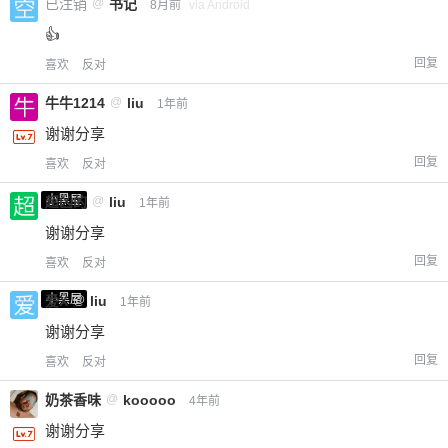
已注销
@
书记
8月前
via Android
👍
回复
喜欢
反对
牛牛1214
@
liu
1年前
谢谢分享
回复
喜欢
反对
小黑屋
超凶的
@
liu
1年前
谢谢分享
回复
喜欢
反对
小黑屋
爱X
@
liu
1年前
谢谢分享
回复
喜欢
反对
奶茶香味
@
kooooo
4年前
谢谢分享