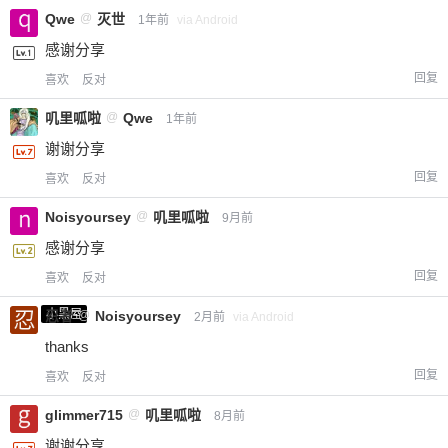
Qwe
@
灭世
1年前
via Android
感谢分享
回复
喜欢
反对
叽里呱啦
@
Qwe
1年前
谢谢分享
回复
喜欢
反对
Noisyoursey
@
叽里呱啦
9月前
感谢分享
回复
喜欢
反对
小黑屋
忍者
@
Noisyoursey
2月前
via Android
thanks
回复
喜欢
反对
glimmer715
@
叽里呱啦
8月前
谢谢分享。