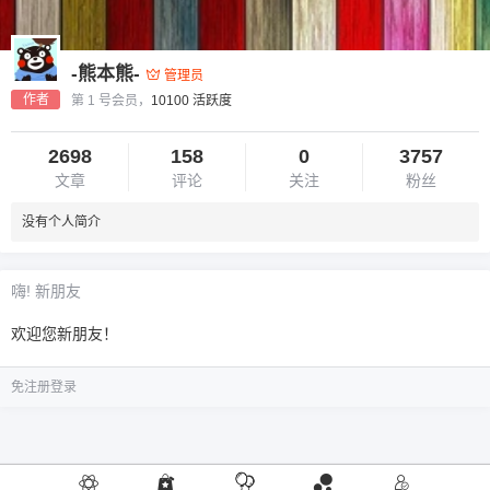
-熊本熊-
管理员
作者
第 1 号会员，
10100 活跃度
2698
158
0
3757
文章
评论
关注
粉丝
没有个人简介
嗨! 新朋友
欢迎您新朋友！
免注册登录