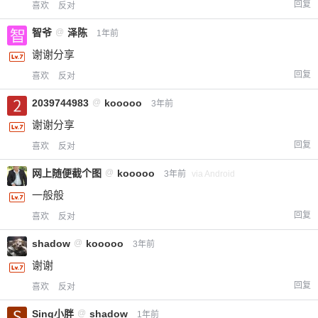
回复
喜欢
反对
您没有权限发布内容，请购买会员或者提升权
6位以上
智爷
@
泽陈
1年前
限。
谢谢分享
回复
喜欢
反对
忘记密码？
找回
已有帐号？
登录
2039744983
@
kooooo
立刻支付
3年前
谢谢分享
立刻支付
回复
喜欢
反对
网上随便截个图
@
kooooo
3年前
via Android
一般般
回复
喜欢
反对
shadow
@
kooooo
3年前
谢谢
回复
喜欢
反对
Sing小胖
@
shadow
1年前