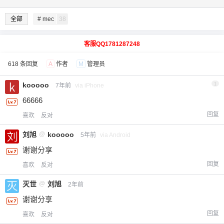
全部
# mec
38
客服QQ1781287248
618 条回复
A
作者
M
管理员
kooooo
1
7年前
via iPhone
66666
回复
喜欢
反对
刘旭
@
kooooo
5年前
via Android
谢谢分享
回复
喜欢
反对
灭世
@
刘旭
2年前
谢谢分享
回复
喜欢
反对