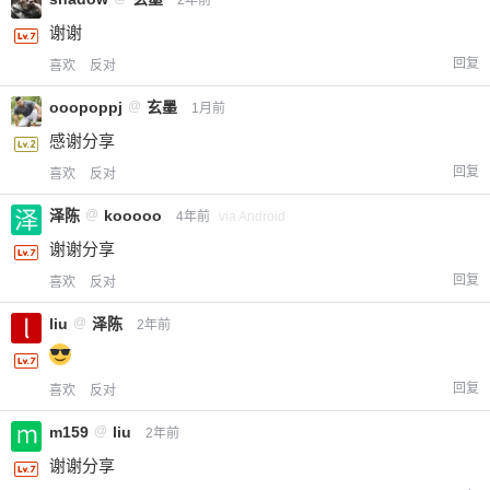
2年前
谢谢
回复
喜欢
反对
ooopoppj
@
玄墨
1月前
感谢分享
回复
喜欢
反对
泽陈
@
kooooo
4年前
via Android
谢谢分享
给-熊本熊-打赏
回复
喜欢
反对
liu
@
泽陈
2年前
付费内容
2
5
10
元
元
元
20
50
回复
喜欢
反对
自定义
元
元
m159
@
liu
2年前
¥
谢谢分享
6位以上