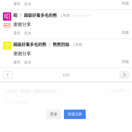
回复
喜欢
反对
昭
@
超级好看多毛的熊
1年前
via Android
谢谢分享
回复
喜欢
反对
超级好看多毛的熊
@
熊熊烈焰
1年前
谢谢分享
回复
喜欢
反对
❮
❯
1/55
修改资料
欢迎您，新朋友，感谢参与互动！
登录
快速注册