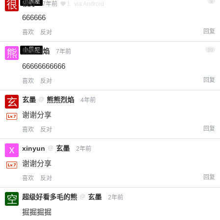
小黑屋
9
很好
7年前
1
via Android
666666
回复
喜欢
反对
小黑屋
熊熊烈焰
10
7年前
66666666666
回复
喜欢
反对
玄墨
@
熊熊烈焰
4年前
谢谢分享
回复
喜欢
反对
xinyun
@
玄墨
2年前
谢谢分享
回复
喜欢
反对
超级好看多毛的熊
@
玄墨
2年前
掘掘掘掘