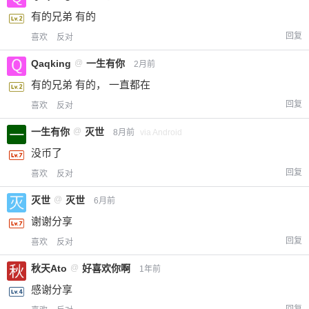
有的兄弟 有的
回复
喜欢
反对
Qaqking
@
一生有你
2月前
有的兄弟 有的， 一直都在
回复
喜欢
反对
一生有你
@
灭世
8月前
via Android
没币了
回复
喜欢
反对
灭世
@
灭世
6月前
谢谢分享
回复
喜欢
反对
秋天Ato
@
好喜欢你啊
1年前
感谢分享
回复