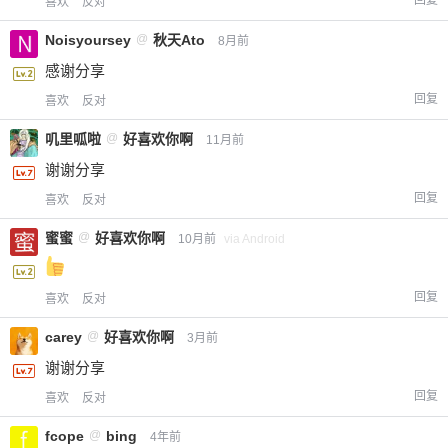
喜欢
反对
Noisyoursey
@
秋天Ato
8月前
感谢分享
回复
喜欢
反对
叽里呱啦
@
好喜欢你啊
11月前
谢谢分享
回复
喜欢
反对
蜜蜜
@
好喜欢你啊
10月前
via Android
回复
喜欢
反对
carey
@
好喜欢你啊
3月前
谢谢分享
回复
喜欢
反对
fcope
@
bing
4年前