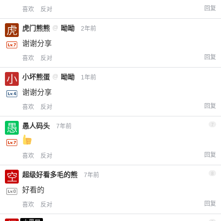
回复
喜欢
反对
虎门熊熊
@
呦呦
2年前
谢谢分享
回复
喜欢
反对
小坏熊蛋
@
呦呦
1年前
谢谢分享
回复
喜欢
反对
愚人码头
7
7年前
回复
喜欢
反对
超级好看多毛的熊
8
7年前
好看的
回复
喜欢
反对