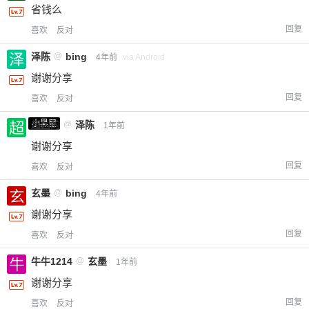
省钱么
回复
喜欢
反对
泽陈
@
bing
4年前
via Android
谢谢分享
回复
喜欢
反对
小黑屋
超凶的
@
泽陈
1年前
谢谢分享
回复
喜欢
反对
玄墨
@
bing
4年前
谢谢分享
回复
喜欢
反对
牛牛1214
@
玄墨
1年前
谢谢分享
回复
喜欢
反对