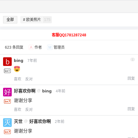
全部
# 欧美熊片
175
客服QQ1781287248
623 条回复
A
作者
M
管理员
bing
1
7年前
回复
喜欢
反对
好喜欢你啊
@
bing
4年前
谢谢分享
回复
喜欢
反对
灭世
@
好喜欢你啊
2年前
谢谢分享