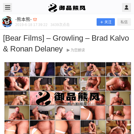
2019/6/18
-熊本熊- @ 御品熊风
-熊本熊-
关注
私信
2019-6-18 17:39:22
3439
次点击
[Bear Films] – Growling – Brad Kalvo
& Ronan Delaney
为您朗读
[Bear Films] – Growling – Brad Kalvo
& Ronan Delaney
超级好看多毛的熊 当前隐藏内容需要支付100熊币