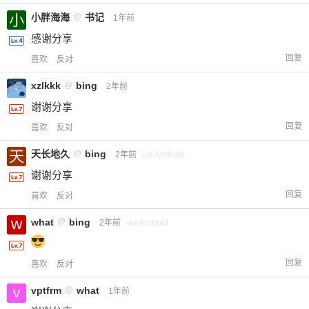
20
50
小胖海海
@
书记
自定义
1年前
元
元
感谢分享
¥
回复
喜欢
反对
6位以上
xzlkkk
@
bing
2年前
您没有权限发布内容，请购买会员或者提升权
6位以上
谢谢分享
限。
回复
喜欢
反对
天长地久
@
bing
2年前
via Android
谢谢分享
忘记密码？
找回
已有帐号？
登录
立刻支付
回复
喜欢
反对
立刻支付
what
@
bing
2年前
via Android
回复
喜欢
反对
vptfrm
@
what
1年前