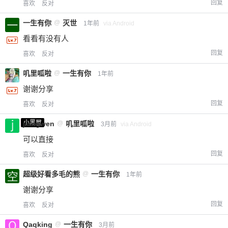
回复
喜欢
反对
一生有你
@
灭世
1年前
via Android
看看有没有人
回复
喜欢
反对
叽里呱啦
@
一生有你
1年前
谢谢分享
回复
喜欢
反对
小黑屋
jiangwen
@
叽里呱啦
3月前
via Android
可以直接
回复
喜欢
反对
超级好看多毛的熊
@
一生有你
1年前
谢谢分享
回复
喜欢
反对
Qaqking
@
一生有你
3月前