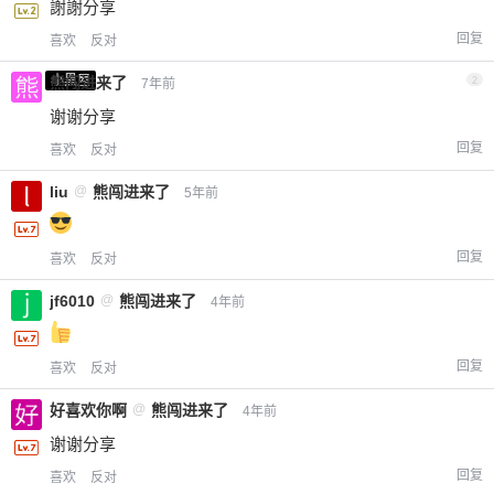
謝謝分享
回复
喜欢
反对
小黑屋
熊闯进来了
2
7年前
谢谢分享
回复
喜欢
反对
liu
@
熊闯进来了
5年前
回复
喜欢
反对
jf6010
@
熊闯进来了
4年前
回复
喜欢
反对
好喜欢你啊
@
熊闯进来了
4年前
谢谢分享
回复
喜欢
反对