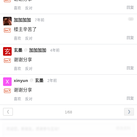
回复
喜欢
反对
加加加加
10
7年前
楼主辛苦了
回复
喜欢
反对
玄墨
@
加加加加
4年前
谢谢分享
回复
喜欢
反对
xinyun
@
玄墨
2年前
谢谢分享
回复
喜欢
反对
❮
❯
1/68
修改资料
欢迎您，新朋友，感谢参与互动！