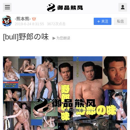
2019/6/24
-熊本熊- @ 御品熊风
-熊本熊-
关注
私信
2019-6-24 8:31:55
3672
次点击
[bull]野郎の味
为您朗读
[bull]野郎の味
当前隐藏内容需要支付100熊币 已有41人支付 登录