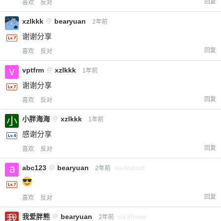
回复
喜欢
反对
付费内容
2
5
10
元
元
元
xzlkkk
@
bearyuan
2年前
谢谢分享
20
50
自定义
元
元
回复
喜欢
反对
¥
vptfrm
@
xzlkkk
1年前
6位以上
谢谢分享
回复
喜欢
反对
您没有权限发布内容，请购买会员或者提升权
6位以上
限。
小胖海海
@
xzlkkk
1年前
感谢分享
回复
喜欢
反对
忘记密码？
找回
已有帐号？
登录
立刻支付
abc123
@
bearyuan
2年前
via Android
立刻支付
回复
喜欢
反对
我爱胖熊
@
bearyuan
2年前
via iPhone