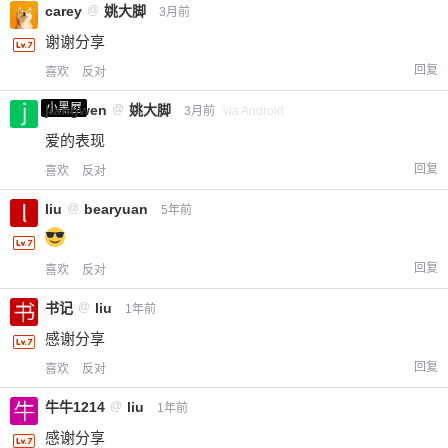
carey
@
姚大脚
3月前
谢谢分享
回复
喜欢
反对
小黑屋
jiangwen
@
姚大脚
3月前
via Android
爱的表现
回复
喜欢
反对
liu
@
bearyuan
5年前
回复
喜欢
反对
书记
@
liu
1年前
感谢分享
回复
喜欢
反对
牛牛1214
@
liu
1年前
感谢分享