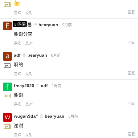
回复
喜欢
反对
小黑屋
Emp木易
@
bearyuan
9月前
谢谢分享
回复
喜欢
反对
adf
@
bearyuan
6月前
啊的
回复
喜欢
反对
freey2020
@
adf
1周前
谢谢
回复
喜欢
反对
wugan$da"
@
bearyuan
5月前
谢谢
回复
喜欢
反对