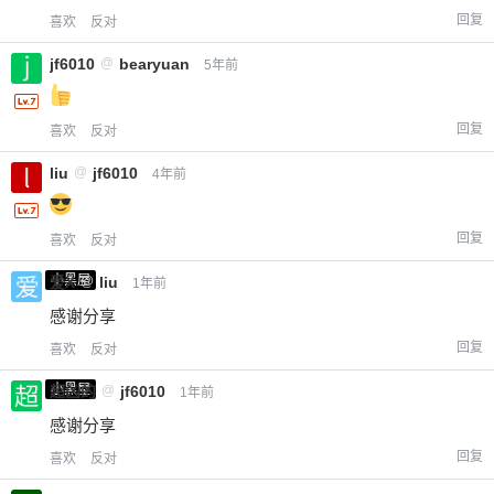
回复
喜欢
反对
jf6010
@
bearyuan
5年前
回复
喜欢
反对
liu
@
jf6010
4年前
回复
喜欢
反对
小黑屋
爱X
@
liu
1年前
感谢分享
回复
喜欢
反对
小黑屋
超凶的
@
jf6010
1年前
感谢分享
回复
喜欢
反对