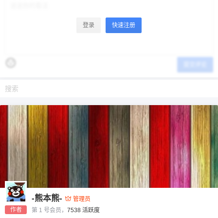
登录
快速注册
提交评论
-熊本熊-
管理员
作者
第 1 号会员，
7538 活跃度