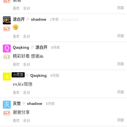
回复
喜欢
反对
凉白开
@
shadow
1年前
via Android
回复
喜欢
反对
Qaqking
@
凉白开
9月前
精彩好看 感谢🙏
回复
喜欢
反对
小黑屋
a0987
@
Qaqking
8月前
vx从v现场
回复
喜欢
反对
灭世
@
shadow
6月前
谢谢分享
回复
喜欢
反对