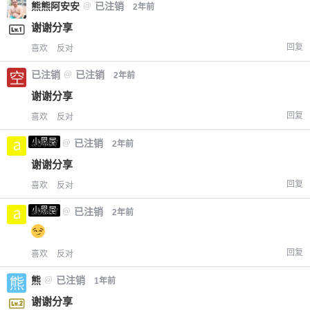
熊熊阿安安
@
已注销
2年前
谢谢分享
回复
喜欢
反对
已注销
@
已注销
2年前
谢谢分享
回复
喜欢
反对
小黑屋
a0987
@
已注销
2年前
谢谢分享
回复
喜欢
反对
小黑屋
a0987
@
已注销
2年前
回复
喜欢
反对
熊
@
已注销
1年前
谢谢分享