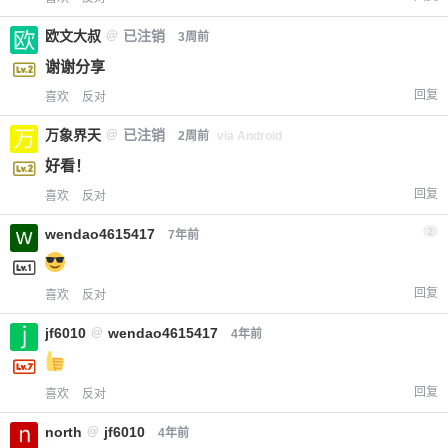
欧文大叔
@
已注销
3周前
谢谢分享
回复
喜欢
反对
万象界天
@
已注销
2周前
via Android
好看！
回复
喜欢
反对
wendao4615417
2
7年前
回复
喜欢
反对
jf6010
@
wendao4615417
4年前
回复
喜欢
反对
north
@
jf6010
4年前