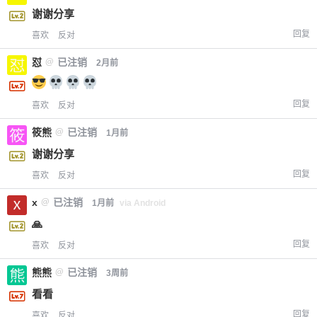
谢谢分享
回复
喜欢
反对
怼
@
已注销
2月前
回复
喜欢
反对
筱熊
@
已注销
1月前
谢谢分享
回复
喜欢
反对
x
@
已注销
1月前
via Android
🙏
回复
喜欢
反对
熊熊
@
已注销
3周前
看看
回复
喜欢
反对