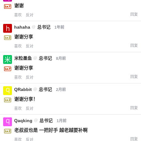
谢谢
回复
喜欢
反对
hahaha
@
总书记
1年前
谢谢分享
回复
喜欢
反对
米粒墨鱼
@
总书记
8月前
谢谢分享
回复
喜欢
反对
QRabbit
@
总书记
2月前
谢谢分享！
回复
喜欢
反对
Qaqking
@
总书记
1月前
老叔叔也是 一把好手 越老越要补啊
回复
喜欢
反对