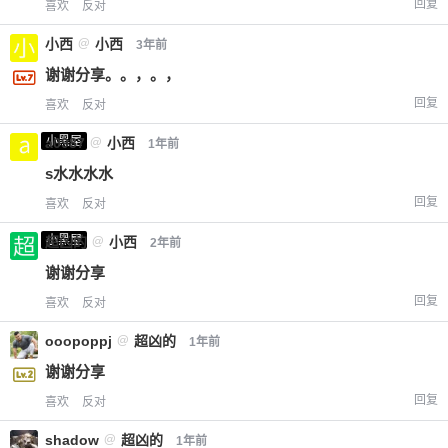
回复
喜欢
反对
小西
@
小西
3年前
谢谢分享。。，。，
回复
喜欢
反对
小黑屋
a0987
@
小西
1年前
s水水水水
回复
喜欢
反对
小黑屋
超凶的
@
小西
2年前
谢谢分享
回复
喜欢
反对
ooopoppj
@
超凶的
1年前
谢谢分享
回复
喜欢
反对
shadow
@
超凶的
1年前