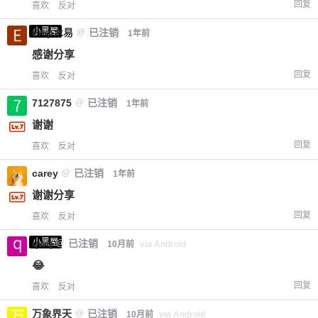
回复
喜欢
反对
小黑屋
Emp木易
@
已注销
1年前
感谢分享
回复
喜欢
反对
7127875
@
已注销
1年前
谢谢
回复
喜欢
反对
carey
@
已注销
1年前
谢谢分享
回复
喜欢
反对
小黑屋
qwq
@
已注销
10月前
via Android
😂
回复
喜欢
反对
万象界天
@
已注销
10月前
via Android