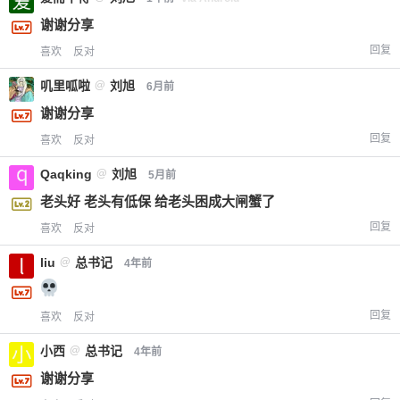
谢谢分享
回复
喜欢
反对
叽里呱啦
@
刘旭
6月前
谢谢分享
回复
喜欢
反对
Qaqking
@
刘旭
5月前
老头好 老头有低保 给老头困成大闸蟹了
回复
喜欢
反对
liu
@
总书记
4年前
回复
喜欢
反对
小西
@
总书记
4年前
谢谢分享