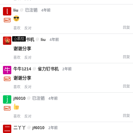
liu
@
已注销
4年前
回复
喜欢
反对
小黑屋
省力钉书机
@
liu
4年前
谢谢分享
回复
喜欢
反对
牛牛1214
@
省力钉书机
2年前
谢谢分享
回复
喜欢
反对
jf6010
@
已注销
4年前
回复
喜欢
反对
二丫丫
@
jf6010
2年前