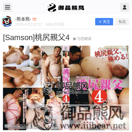
2019/4/03
-熊本熊- @ 御品熊风
-熊本熊-
关注
私信
2019-4-3 2:22:17
9891
次点击
[Samson]桃尻親父4
为您朗读
[Samson]桃尻親父4
当前隐藏内容需要支付100熊币 已有188人支付 登