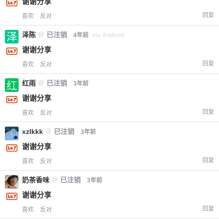
谢谢分享
您没有权限发布内容，请购买会员或者提升权
6位以上
回复
喜欢
反对
限。
泽陈
@
已注销
4年前
via Android
谢谢分享
忘记密码？
找回
已有帐号？
登录
回复
立刻支付
喜欢
反对
红雨
@
已注销
3年前
立刻支付
谢谢分享
回复
喜欢
反对
xzlkkk
@
已注销
3年前
谢谢分享
回复
喜欢
反对
奶茶香味
@
已注销
3年前
谢谢分享
回复
喜欢
反对