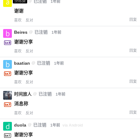
小黑屋
a0987
@
已注销
1年前
谢谢
回复
喜欢
反对
Beires
@
已注销
1年前
谢谢分享
回复
喜欢
反对
baatian
@
已注销
1年前
谢谢分享
回复
喜欢
反对
时间旅人
@
已注销
1年前
消息称
回复
喜欢
反对
duola
@
已注销
1年前
via Android
谢谢分享