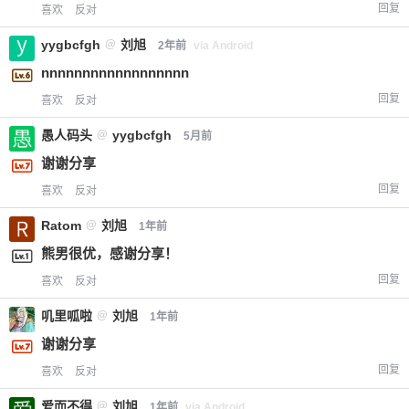
回复
喜欢
反对
yygbcfgh
@
刘旭
2年前
via Android
nnnnnnnnnnnnnnnnnn
回复
喜欢
反对
愚人码头
@
yygbcfgh
5月前
谢谢分享
回复
喜欢
反对
Ratom
@
刘旭
1年前
熊男很优，感谢分享！
回复
喜欢
反对
叽里呱啦
@
刘旭
1年前
谢谢分享
回复
喜欢
反对
爱而不得
@
刘旭
1年前
via Android