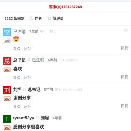
客服QQ1781287248
1132 条回复
A
作者
M
管理员
1
已注销
7年前
1
2
回复
喜欢
反对
总书记
@
已注销
6年前
via Android
喜欢
回复
喜欢
反对
刘旭
@
总书记
5年前
1
via Android
谢谢分享
回复
喜欢
反对
tyrant52yy
@
刘旭
4年前
感谢分享很喜欢