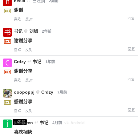
necia
@
已注销
2周前
谢谢
回复
喜欢
反对
书记
@
刘旭
2年前
谢谢分享
回复
喜欢
反对
Crdzy
@
书记
1年前
谢谢分享
回复
喜欢
反对
ooopoppj
@
Crdzy
7月前
感谢分享
回复
喜欢
反对
小黑屋
jiangwen
@
书记
4月前
via Android
喜欢捆绑