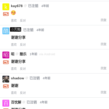
kay678
@
已注销
4年前
回复
喜欢
反对
小黑屋
酷乐
@
已注销
4年前
谢谢分享
回复
喜欢
反对
昭
@
酷乐
1年前
via Android
给-熊本熊-打赏
谢谢分享
回复
喜欢
反对
付费内容
2
5
10
元
元
元
shadow
@
已注销
4年前
20
50
自定义
元
元
谢谢
回复
喜欢
反对
¥
6位以上
百忧解
@
已注销
4年前