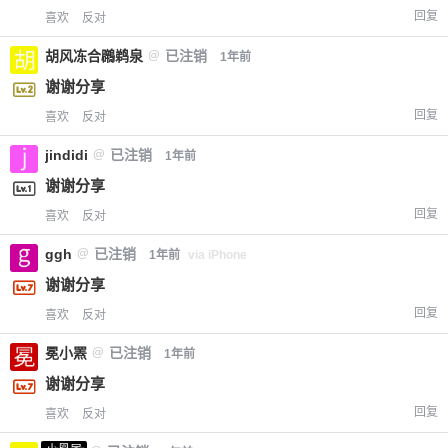
回复
喜欢
反对
胡风冻合鸊鹈泉
@
已注销
1年前
谢谢分享
回复
喜欢
反对
jindidi
@
已注销
1年前
谢谢分享
回复
喜欢
反对
ggh
@
已注销
1年前
via iPhone
谢谢分享
回复
喜欢
反对
冕小罴
@
已注销
1年前
谢谢分享
回复
喜欢
反对