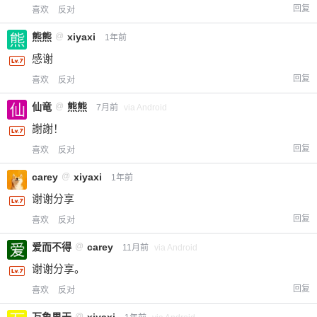
回复
喜欢
反对
熊熊
@
xiyaxi
1年前
感谢
回复
喜欢
反对
给-熊本熊-打赏
仙竜
@
熊熊
7月前
via Android
謝謝！
付费内容
2
5
10
元
元
元
回复
喜欢
反对
20
50
自定义
元
元
carey
@
xiyaxi
1年前
谢谢分享
¥
回复
喜欢
反对
6位以上
爱而不得
@
carey
11月前
via Android
您没有权限发布内容，请购买会员或者提升权
6位以上
谢谢分享。
限。
回复
喜欢
反对
万象界天
@
xiyaxi