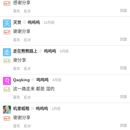
感谢分享
回复
喜欢
反对
灭世
@
呜呜呜
10月前
谢谢分享
回复
喜欢
反对
走在熊熊路上
@
呜呜呜
6月前
谢分享
回复
喜欢
反对
Qaqking
@
呜呜呜
4月前
这一路走来 都是 湿的
回复
喜欢
反对
叽里呱啦
@
呜呜呜
2月前
谢谢分享
回复
喜欢
反对