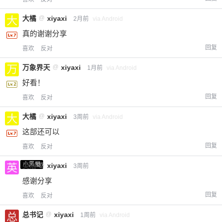
大橘
@
xiyaxi
2月前
via Android
真的谢谢分享
回复
喜欢
反对
万象界天
@
xiyaxi
1月前
via Android
好看！
回复
喜欢
反对
大橘
@
xiyaxi
3周前
via Android
这部还可以
回复
喜欢
反对
小黑屋
英治
@
xiyaxi
3周前
感谢分享
回复
喜欢
反对
总书记
@
xiyaxi
1周前
via Android