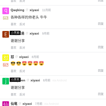
回复
喜欢
反对
Qaqking
@
xiyaxi
11月前
各种各样的帅老头 牛牛
回复
喜欢
反对
小黑屋
Emp木易
@
xiyaxi
9月前
谢谢分享
回复
喜欢
反对
怼
@
xiyaxi
8月前
回复
喜欢
反对
小黑屋
jiangwen
@
xiyaxi
8月前
via Android
谢谢分享
回复
喜欢
反对
仙竜
@
xiyaxi
7月前
via Android