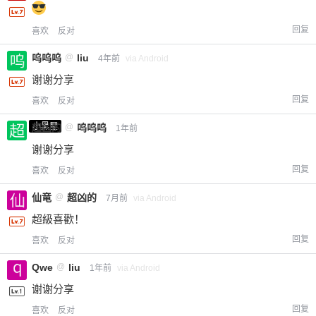
回复
喜欢
反对
呜呜呜
@
liu
4年前
via Android
谢谢分享
回复
喜欢
反对
小黑屋
超凶的
@
呜呜呜
1年前
谢谢分享
回复
喜欢
反对
仙竜
@
超凶的
7月前
via Android
超級喜歡！
回复
喜欢
反对
Qwe
@
liu
1年前
via Android
谢谢分享
回复
喜欢
反对