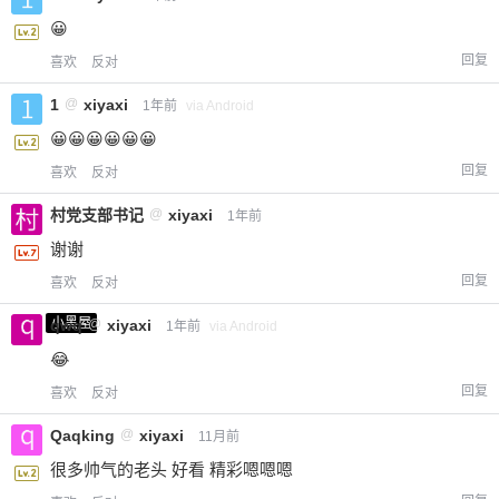
😀
回复
喜欢
反对
1
@
xiyaxi
1年前
via Android
😀😀😀😀😀😀
回复
喜欢
反对
村党支部书记
@
xiyaxi
1年前
谢谢
回复
喜欢
反对
小黑屋
qwq
@
xiyaxi
1年前
via Android
😂
回复
喜欢
反对
Qaqking
@
xiyaxi
11月前
很多帅气的老头 好看 精彩嗯嗯嗯