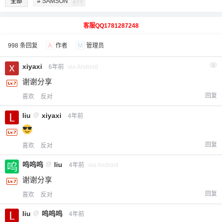
全部
# SAMSON
277
客服QQ1781287248
998 条回复
A
作者
M
管理员
xiyaxi
1
6年前
via Android
谢谢分享
回复
喜欢
反对
liu
@
xiyaxi
4年前
回复
喜欢
反对
呜呜呜
@
liu
4年前
via Android
谢谢分享
回复
喜欢
反对
liu
@
呜呜呜
4年前