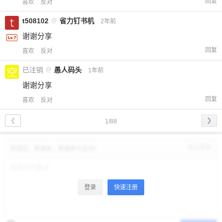
回复
喜欢
反对
t508102
@
省力钉书机
2年前
谢谢分享
回复
喜欢
反对
已注销
@
愚人码头
1年前
谢谢分享
回复
喜欢
反对
❮
❯
1/88
修改资料
欢迎您，新朋友，感谢参与互动！
登录
快速注册