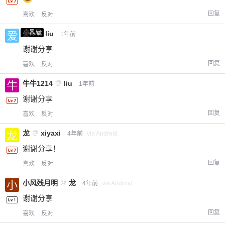
回复
喜欢
反对
小黑屋
爱X
@
liu
1年前
谢谢分享
回复
喜欢
反对
牛牛1214
@
liu
1年前
谢谢分享
回复
喜欢
反对
龙
@
xiyaxi
4年前
via Android
谢谢分享！
回复
喜欢
反对
小风残月明
@
龙
4年前
via Android
谢谢分享
回复
喜欢
反对