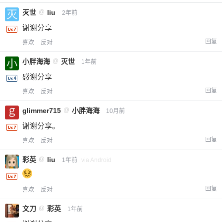
灭世
@
liu
2年前
谢谢分享
回复
喜欢
反对
小胖海海
@
灭世
1年前
感谢分享
回复
喜欢
反对
glimmer715
@
小胖海海
10月前
谢谢分享。
回复
喜欢
反对
彩英
@
liu
1年前
via Android
回复
喜欢
反对
文刀
@
彩英
1年前