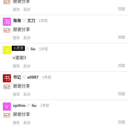
谢谢分享
回复
喜欢
反对
海海
@
文刀
1年前
谢谢分享
回复
喜欢
反对
小黑屋
a0987
@
liu
1年前
x谢谢3
回复
喜欢
反对
书记
@
a0987
1年前
谢谢分享
回复
喜欢
反对
vptfrm
@
liu
1年前
谢谢分享
回复
喜欢
反对