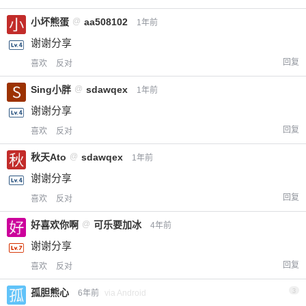
小坏熊蛋
@
aa508102
1年前
谢谢分享
回复
喜欢
反对
Sing小胖
@
sdawqex
1年前
谢谢分享
回复
喜欢
反对
秋天Ato
@
sdawqex
1年前
谢谢分享
回复
喜欢
反对
好喜欢你啊
@
可乐要加冰
4年前
谢谢分享
回复
喜欢
反对
孤胆熊心
3
6年前
via Android