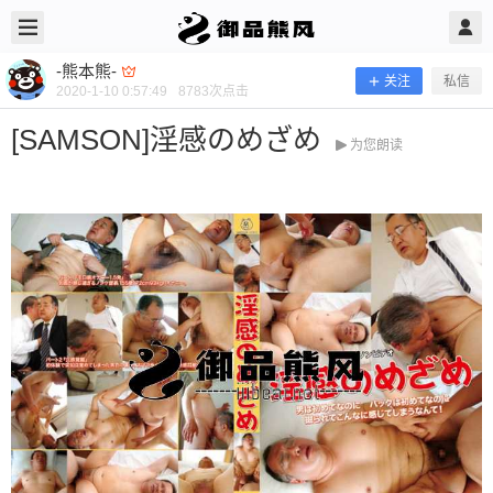
2020/1/10
-熊本熊- @ 御品熊风
-熊本熊-
关注
私信
2020-1-10 0:57:49
8783
次点击
[SAMSON]淫感のめざめ
为您朗读
[SAMSON]淫感のめざめ
当前隐藏内容需要支付100熊币 已有63人支付 登录