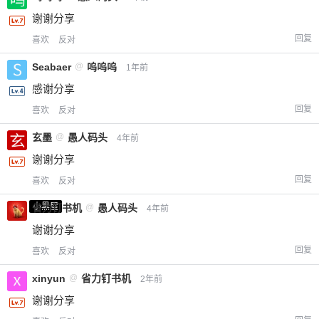
谢谢分享
回复
喜欢
反对
Seabaer
@
呜呜呜
1年前
感谢分享
回复
喜欢
反对
玄墨
@
愚人码头
4年前
谢谢分享
回复
喜欢
反对
小黑屋
省力钉书机
@
愚人码头
4年前
谢谢分享
回复
喜欢
反对
xinyun
@
省力钉书机
2年前
谢谢分享