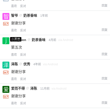
回复
喜欢
反对
智爷
@
奶茶香味
1年前
谢谢分享
回复
喜欢
反对
小黑屋
jiangwen
@
奶茶香味
4月前
via Android
第五次
回复
喜欢
反对
泽陈
@
优秀
4年前
via Android
谢谢分享
回复
喜欢
反对
爱而不得
@
泽陈
11月前
via Android
谢谢分享
回复
喜欢
反对