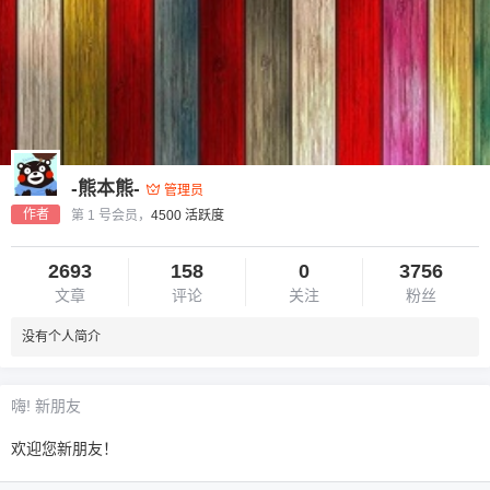
-熊本熊-
管理员
作者
第 1 号会员，
4500 活跃度
2693
158
0
3756
文章
评论
关注
粉丝
没有个人简介
嗨! 新朋友
欢迎您新朋友！