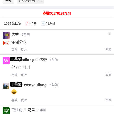
全部
# SAMSON
277
客服QQ1781287248
1025 条回复
A
作者
M
管理员
优秀
1
6年前
谢谢分享
回复
喜欢
反对
小黑屋
wenyouliang
@
优秀
6年前
他吞吞吐吐
回复
喜欢
反对
小黑屋
奶盖
@
wenyouliang
6年前
回复
喜欢
反对
已注销
@
奶盖
1年前