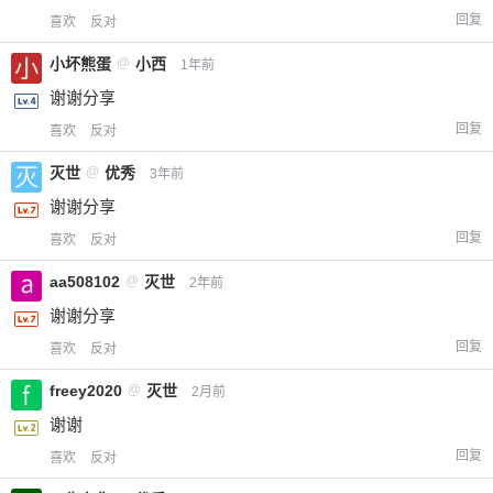
回复
喜欢
反对
小坏熊蛋
@
小西
1年前
给-熊本熊-打赏
谢谢分享
回复
喜欢
反对
付费内容
2
5
10
元
元
元
灭世
@
优秀
3年前
20
50
谢谢分享
自定义
元
元
回复
喜欢
反对
¥
aa508102
@
灭世
2年前
6位以上
谢谢分享
您没有权限发布内容，请购买会员或者提升权
6位以上
回复
喜欢
反对
限。
freey2020
@
灭世
2月前
谢谢
回复
喜欢
反对
忘记密码？
找回
已有帐号？
登录
立刻支付