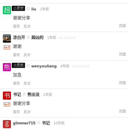
小黑屋
超凶的
@
liu
1年前
谢谢分享
回复
喜欢
反对
凉白开
@
超凶的
1年前
via Android
谢谢
回复
喜欢
反对
小黑屋
熊出没
@
wenyouliang
4年前
via Android
加急
回复
喜欢
反对
书记
@
熊出没
1年前
谢谢分享
回复
喜欢
反对
glimmer715
@
书记
10月前