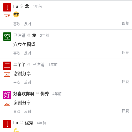
liu
@
龙
4年前
回复
喜欢
反对
已注销
@
龙
2年前
穴ウケ願望
回复
喜欢
反对
二丫丫
@
已注销
1年前
谢谢分享
回复
喜欢
反对
好喜欢你啊
@
优秀
4年前
谢谢分享
回复
喜欢
反对
liu
@
优秀
4年前