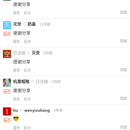
谢谢分享
回复
喜欢
反对
灭世
@
奶盖
11月前
谢谢分享
回复
喜欢
反对
已注销
@
灭世
6月前
感谢分享
回复
喜欢
反对
叽里呱啦
@
已注销
2月前
谢谢分享
回复
喜欢
反对
liu
@
wenyouliang
4年前
回复
喜欢
反对