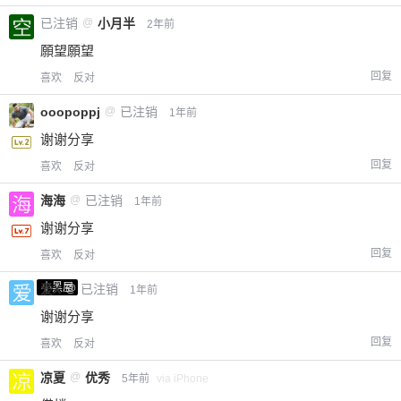
已注销
@
小月半
2年前
願望願望
回复
喜欢
反对
ooopoppj
@
已注销
1年前
谢谢分享
回复
喜欢
反对
海海
@
已注销
1年前
谢谢分享
回复
喜欢
反对
小黑屋
爱X
@
已注销
1年前
谢谢分享
回复
喜欢
反对
凉夏
@
优秀
5年前
via iPhone