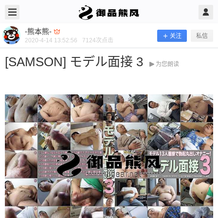
2020/4/14
-熊本熊- @ 御品熊风
-熊本熊-
关注
私信
2020-4-14 13:52:56
7124
次点击
[SAMSON] モデル面接 3
为您朗读
[SAMSON] モデル面接 3
当前隐藏内容需要支付100熊币 已有50人支付 登录