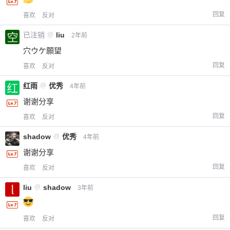
回复
喜欢
反对
已注销
@
liu
2年前
穴ウケ願望
回复
喜欢
反对
红雨
@
优秀
4年前
谢谢分享
回复
喜欢
反对
shadow
@
优秀
4年前
谢谢分享
回复
喜欢
反对
liu
@
shadow
3年前
回复
喜欢
反对