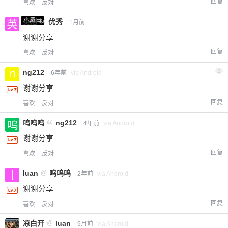
回复
喜欢
反对
小黑屋
英治
@
优秀
1月前
谢谢分享
回复
喜欢
反对
ng212
2
6年前
via Android
谢谢分享
回复
喜欢
反对
呜呜呜
@
ng212
4年前
via Android
谢谢分享
回复
喜欢
反对
luan
@
呜呜呜
2年前
via Android
谢谢分享
回复
喜欢
反对
凉白开
@
luan
9月前
via Android