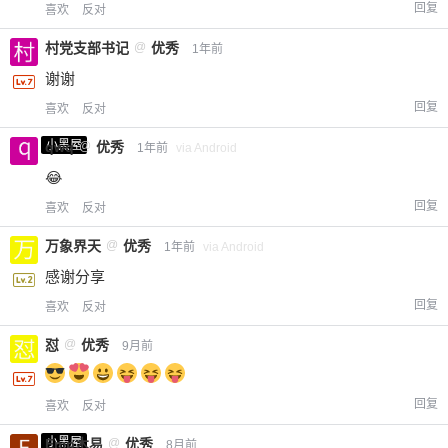
回复
喜欢
反对
村党支部书记
@
优秀
1年前
谢谢
回复
喜欢
反对
小黑屋
qwq
@
优秀
1年前
via Android
😂
回复
喜欢
反对
万象界天
@
优秀
1年前
via Android
感谢分享
回复
喜欢
反对
怼
@
优秀
9月前
回复
喜欢
反对
小黑屋
Emp木易
@
优秀
8月前