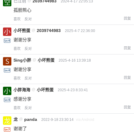
已注销
@
2039744983
2024-4-17 22:05:13
孤胆熊心
回复
喜欢
反对
小坏熊蛋
@
2039744983
2025-4-7 22:36:00
谢谢分享
回复
喜欢
反对
Sing小胖
@
小坏熊蛋
2025-4-16 13:39:18
谢谢分享
回复
喜欢
反对
小胖海海
@
小坏熊蛋
2025-4-23 8:33:41
感谢分享
回复
喜欢
反对
龙
@
panda
2022-9-18 23:30:14
via Android
谢谢了