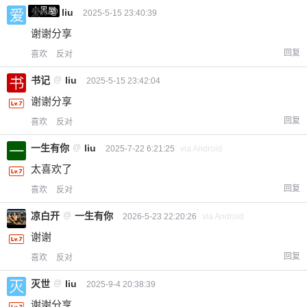
小黑屋
爱X
@
liu
2025-5-15 23:40:39
谢谢分享
回复
喜欢
反对
书记
@
liu
2025-5-15 23:42:04
谢谢分享
回复
喜欢
反对
一生有你
@
liu
2025-7-22 6:21:25
via Android
太喜欢了
回复
喜欢
反对
凉白开
@
一生有你
2026-5-23 22:20:26
via Android
谢谢
回复
喜欢
反对
灭世
@
liu
2025-9-4 20:38:39
谢谢分享