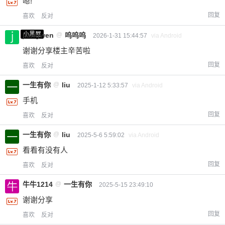
嗯!
回复
喜欢
反对
小黑屋
jiangwen
@
呜呜呜
2026-1-31 15:44:57
via Android
谢谢分享楼主辛苦啦
回复
喜欢
反对
一生有你
@
liu
2025-1-12 5:33:57
via Android
手机
回复
喜欢
反对
一生有你
@
liu
2025-5-6 5:59:02
via Android
看看有没有人
回复
喜欢
反对
牛牛1214
@
一生有你
2025-5-15 23:49:10
谢谢分享
回复
喜欢
反对