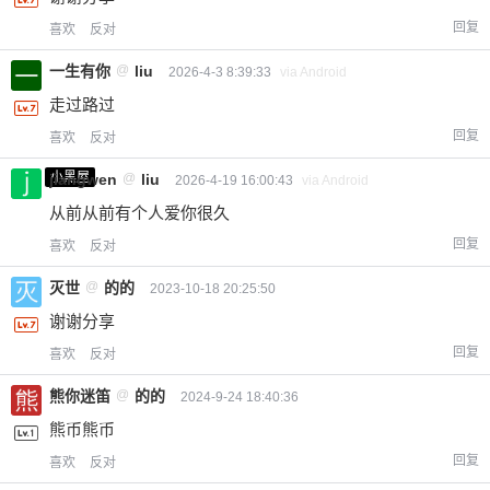
回复
喜欢
反对
一生有你
@
liu
2026-4-3 8:39:33
via Android
走过路过
回复
喜欢
反对
小黑屋
jiangwen
@
liu
2026-4-19 16:00:43
via Android
从前从前有个人爱你很久
回复
喜欢
反对
灭世
@
的的
2023-10-18 20:25:50
谢谢分享
回复
喜欢
反对
熊你迷笛
@
的的
2024-9-24 18:40:36
熊币熊币
回复
喜欢
反对