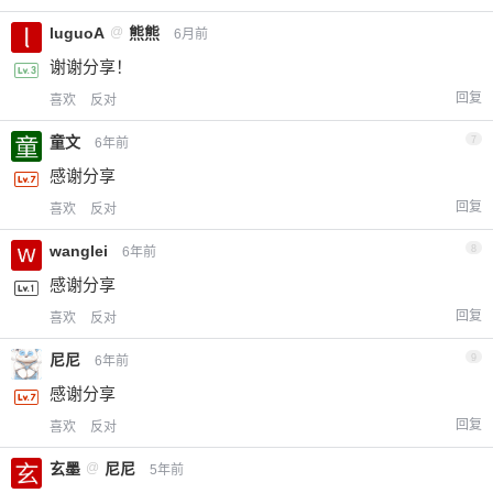
luguoA
@
熊熊
6月前
谢谢分享！
回复
喜欢
反对
童文
7
6年前
感谢分享
回复
喜欢
反对
wanglei
8
6年前
感谢分享
回复
喜欢
反对
尼尼
9
6年前
感谢分享
回复
喜欢
反对
玄墨
@
尼尼
5年前