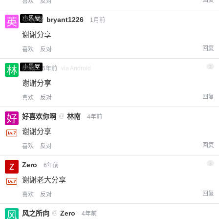
喜欢
反对
小黑屋
英治
@
bryant1226
1月前
谢谢分享
回复
喜欢
反对
小黑屋
林南
2
6年前
via Android
谢谢分享
回复
喜欢
反对
好喜欢你啊
@
林南
4年前
谢谢分享
回复
喜欢
反对
Zero
3
6年前
谢谢老大分享
回复
喜欢
反对
风之所向
@
Zero
4年前