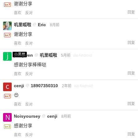
谢谢分享
回复
喜欢
反对
叽里呱啦
@
Eric
8月前
谢谢分享
回复
喜欢
反对
小黑屋
jiangwen
@
叽里呱啦
5月前
via Android
感谢分享棒棒哒
回复
喜欢
反对
cenji
@
18907350310
2年前
via Android
😍
回复
喜欢
反对
Noisyoursey
@
cenji
8月前
感谢分享
回复
喜欢
反对