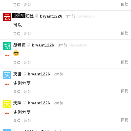
回复
喜欢
反对
小黑屋
云深不知处
@
bryant1226
3年前
via Android
可以
回复
喜欢
反对
胡老师
@
bryant1226
3年前
via Android
给-熊本熊-打赏
回复
喜欢
反对
付费内容
2
5
10
元
元
元
灭世
@
bryant1226
2年前
20
50
谢谢分享
自定义
元
元
回复
喜欢
反对
¥
天照
@
bryant1226
2年前
6位以上
谢谢分享
您没有权限发布内容，请购买会员或者提升权
6位以上
回复
喜欢
反对
限。