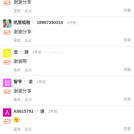
谢谢分享
回复
喜欢
反对
叽里呱啦
@
18907350310
2月前
谢谢分享
回复
喜欢
反对
龙
@
诗
3年前
via Android
谢谢啊
回复
喜欢
反对
智爷
@
龙
1年前
谢谢分享
回复
喜欢
反对
AS015791
@
诗
2年前
回复
喜欢
反对