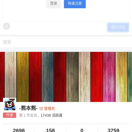
登录
快速注册
提交评论
-熊本熊-
管理员
作者
第 1 号会员，
17438 活跃度
2698
158
0
3759