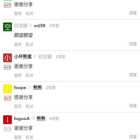
谢谢分享
回复
喜欢
反对
已注销
@
m159
2年前
願望願望
回复
喜欢
反对
小坏熊蛋
@
已注销
1年前
谢谢分享
回复
喜欢
反对
fcope
@
熊熊
2年前
感谢分享
回复
喜欢
反对
luguoA
@
熊熊
6月前
谢谢分享
回复
喜欢
反对