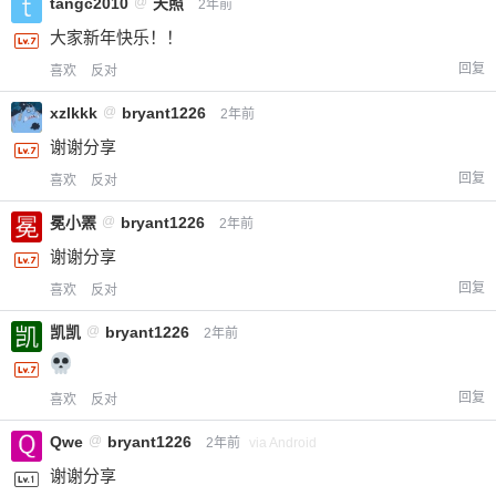
tangc2010
@
天照
2年前
大家新年快乐！！
回复
喜欢
反对
忘记密码？
找回
已有帐号？
登录
立刻支付
xzlkkk
@
bryant1226
2年前
立刻支付
谢谢分享
回复
喜欢
反对
冕小罴
@
bryant1226
2年前
谢谢分享
回复
喜欢
反对
凯凯
@
bryant1226
2年前
回复
喜欢
反对
Qwe
@
bryant1226
2年前
via Android
谢谢分享