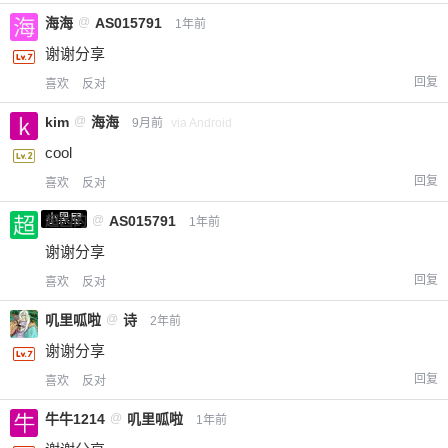
海海
@
AS015791
1年前
谢谢分享
回复
喜欢
反对
kim
@
海海
9月前
via Android
cool
回复
喜欢
反对
小黑屋
超凶的
@
AS015791
1年前
谢谢分享
回复
喜欢
反对
叽里呱啦
@
诗
2年前
谢谢分享
回复
喜欢
反对
牛牛1214
@
叽里呱啦
1年前