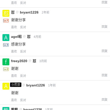
回复
喜欢
反对
怼
@
bryant1226
2年前
谢谢分享
回复
喜欢
反对
agel昭
@
怼
4月前
感谢分享
回复
喜欢
反对
freey2020
@
怼
3月前
谢谢
回复
喜欢
反对
小黑屋
a0987
@
bryant1226
1年前
谢谢
回复
喜欢
反对
熊熊
@
bryant1226
1年前