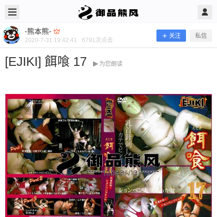
2020/7/31
-熊本熊- @ 御品熊风
-熊本熊-
关注
私信
2020-7-31 19:42:41
6791
次点击
[EJIKI] 餌喰 17
为您朗读
[EJIKI] 餌喰 17
当前隐藏内容需要支付200熊币 已有138人支付 登