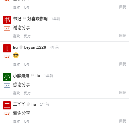
回复
喜欢
反对
书记
@
好喜欢你啊
1年前
谢谢分享
回复
喜欢
反对
liu
@
bryant1226
4年前
回复
喜欢
反对
小胖海海
@
liu
1年前
感谢分享
回复
喜欢
反对
二丫丫
@
liu
1年前
谢谢分享
回复
喜欢
反对