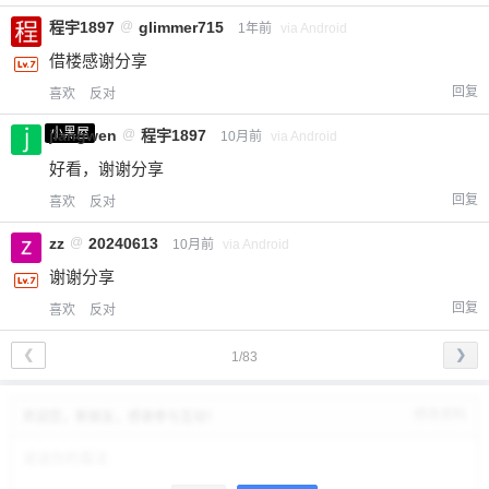
程宇1897
@
glimmer715
1年前
via Android
借楼感谢分享
回复
喜欢
反对
小黑屋
jiangwen
@
程宇1897
10月前
via Android
好看，谢谢分享
回复
喜欢
反对
zz
@
20240613
10月前
via Android
谢谢分享
回复
喜欢
反对
❮
❯
1/83
修改资料
欢迎您，新朋友，感谢参与互动！