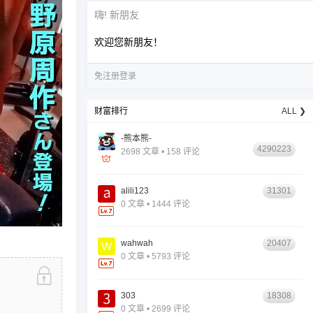
嗨! 新朋友
欢迎您新朋友！
免注册登录
财富排行
ALL ❯
-熊本熊-
4290223
2698 文章 • 158 评论
alili123
31301
0 文章 • 1444 评论
wahwah
20407
0 文章 • 5793 评论
303
18308
0 文章 • 2699 评论