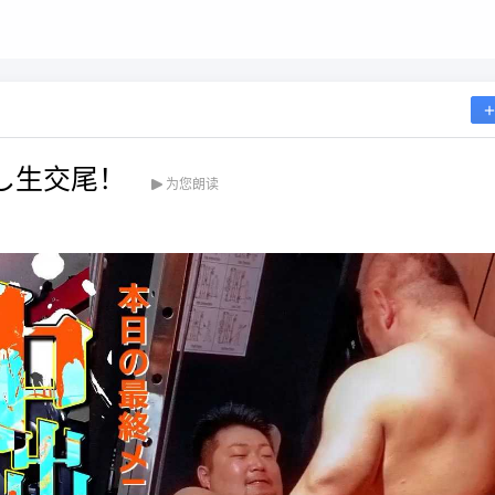
出し生交尾！
为您朗读