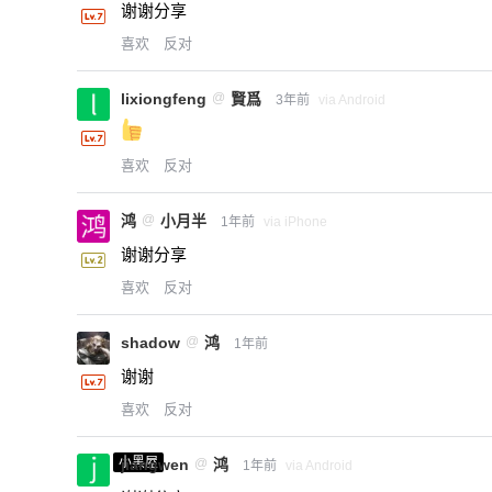
谢谢分享
喜欢
反对
lixiongfeng
@
賢爲
3年前
via Android
喜欢
反对
鸿
@
小月半
1年前
via iPhone
谢谢分享
喜欢
反对
shadow
@
鸿
1年前
谢谢
喜欢
反对
小黑屋
jiangwen
@
鸿
1年前
via Android