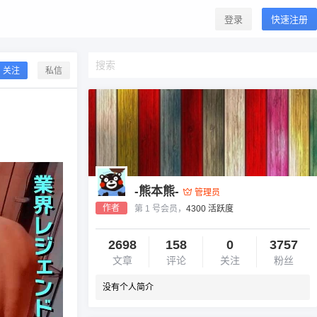
登录
快速注册
关注
私信
-熊本熊-
管理员
作者
第 1 号会员，
4300 活跃度
2698
158
0
3757
文章
评论
关注
粉丝
没有个人简介