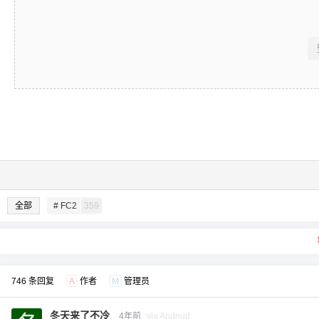
全部
# FC2
359
746 条回复
A
作者
M
管理员
冬天来了不冷
4年前
via Android