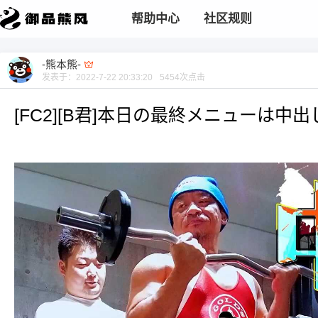
帮助中心
社区规则
-熊本熊-
发表于：
2022-7-22 20:33:20
5454
次点击
[FC2][B君]本日の最終メニューは中