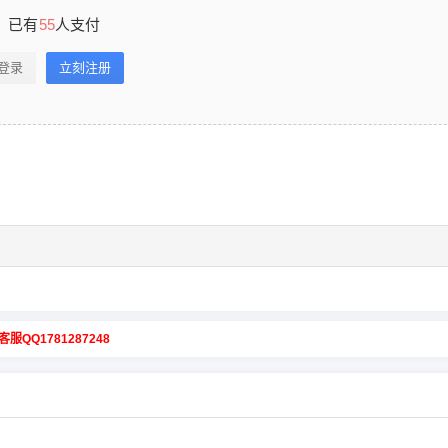
已有
55
人支付
登录
立刻注册
客服QQ1781287248