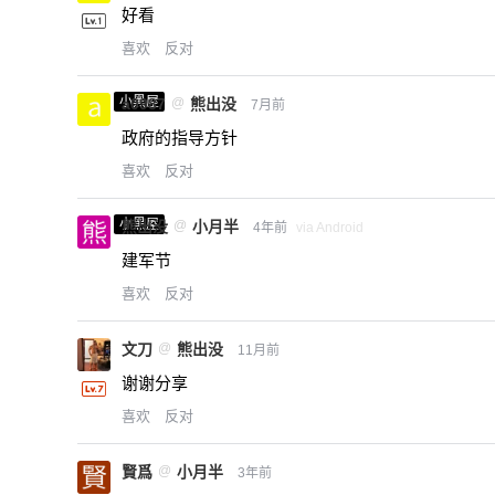
好看
喜欢
反对
小黑屋
a0987
@
熊出没
7月前
政府的指导方针
喜欢
反对
小黑屋
熊出没
@
小月半
4年前
via Android
建军节
喜欢
反对
文刀
@
熊出没
11月前
谢谢分享
喜欢
反对
賢爲
@
小月半
3年前