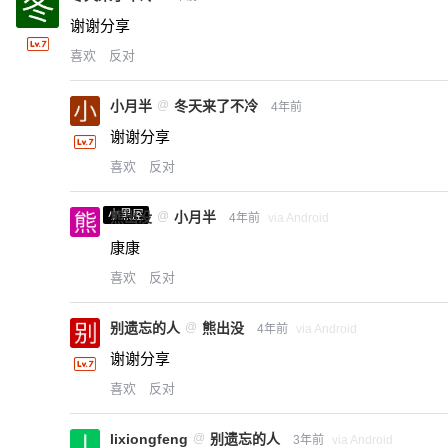
谢谢分享
喜欢
反对
小月半
@
冬天来了不冷
4年前
谢谢分享
喜欢
反对
小黑屋
熊出没
@
小月半
4年前
via Android
康康
喜欢
反对
别遗忘的人
@
熊出没
4年前
via Android
谢谢分享
喜欢
反对
lixiongfeng
@
别遗忘的人
3年前
via Android