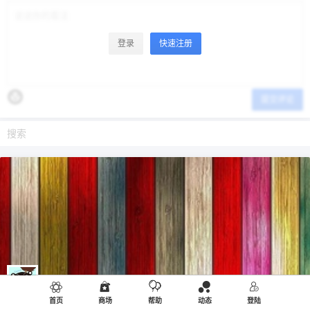
登录
快速注册
提交评论
-熊本熊-
管理员
首页
商场
帮助
动态
登陆
作者
第 1 号会员，
19200 活跃度