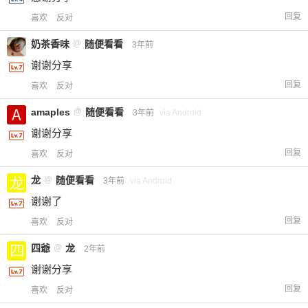
回复
喜欢
反对
奶茶香味
@
随便看看
3年前
谢谢分享
回复
喜欢
反对
amaples
@
随便看看
3年前
via Android
谢谢分享
回复
喜欢
反对
给-熊本熊-打赏
龙
@
随便看看
3年前
via Android
付费内容
2
5
10
谢谢了
元
元
元
回复
喜欢
反对
20
50
自定义
元
元
四爺
@
龙
2年前
谢谢分享
¥
6位以上
回复
喜欢
反对