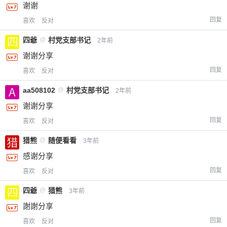
谢谢
回复
喜欢
反对
四爺
@
村党支部书记
2年前
谢谢分享
回复
喜欢
反对
aa508102
@
村党支部书记
2年前
谢谢分享
回复
喜欢
反对
猎熊
@
随便看看
3年前
感谢分享
回复
喜欢
反对
四爺
@
猎熊
3年前
謝謝分享
回复
喜欢
反对