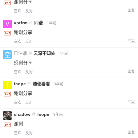
谢谢分享
回复
喜欢
反对
vptfrm
@
四爺
1年前
谢谢分享
回复
喜欢
反对
已注销
@
云深不知处
7月前
感谢分享
回复
喜欢
反对
fcope
@
随便看看
3年前
谢谢分享
回复
喜欢
反对
shadow
@
fcope
3年前
谢谢
回复
喜欢
反对