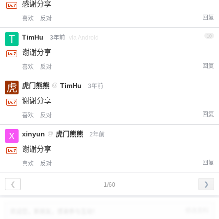
感谢分享
回复
喜欢
反对
TimHu
10
3年前
via Android
谢谢分享
回复
喜欢
反对
虎门熊熊
@
TimHu
3年前
谢谢分享
回复
喜欢
反对
xinyun
@
虎门熊熊
2年前
谢谢分享
回复
喜欢
反对
❮
❯
1/60
修改资料
欢迎您，新朋友，感谢参与互动！