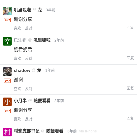
叽里呱啦
@
龙
3年前
谢谢分享
回复
喜欢
反对
已注销
@
叽里呱啦
2年前
奶君奶君
回复
喜欢
反对
shadow
@
龙
1年前
谢谢
回复
喜欢
反对
小月半
@
随便看看
3年前
谢谢分享
回复
喜欢
反对
村党支部书记
@
随便看看
3年前
via iPhone