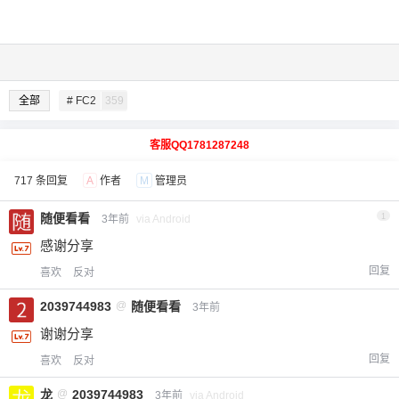
全部
# FC2
359
客服QQ1781287248
717 条回复
A
作者
M
管理员
随便看看
1
3年前
via Android
感谢分享
回复
喜欢
反对
2039744983
@
随便看看
3年前
谢谢分享
回复
喜欢
反对
龙
@
2039744983
3年前
via Android