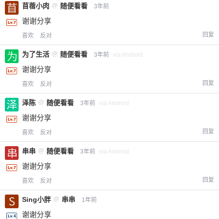
苜蓿小肉
@
随便看看
3年前
您没有权限发布内容，请购买会员或者提升权
6位以上
限。
谢谢分享
回复
喜欢
反对
为了生活
@
随便看看
3年前
via Android
忘记密码？
找回
已有帐号？
登录
立刻支付
谢谢分享
回复
喜欢
反对
立刻支付
泽陈
@
随便看看
3年前
via Android
谢谢分享
回复
喜欢
反对
串串
@
随便看看
3年前
via Android
谢谢分享
回复
喜欢
反对
Sing小胖
@
串串
1年前
谢谢分享