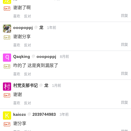
谢谢了啊
回复
喜欢
反对
ooopoppj
@
龙
1年前
谢谢分享
回复
喜欢
反对
Qaqking
@
ooopoppj
8月前
咋的了 这是爽到漏尿了
回复
喜欢
反对
村党支部书记
@
龙
1月前
谢谢
回复
喜欢
反对
kaiozc
@
2039744983
3年前
谢分享