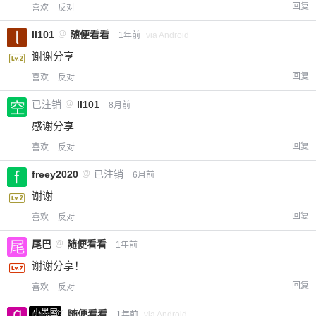
回复
喜欢
反对
ll101
@
随便看看
1年前
via Android
谢谢分享
回复
喜欢
反对
已注销
@
ll101
8月前
感谢分享
回复
喜欢
反对
freey2020
@
已注销
6月前
谢谢
回复
喜欢
反对
尾巴
@
随便看看
1年前
谢谢分享！
回复
喜欢
反对
小黑屋
qwq
@
随便看看
1年前
via Android