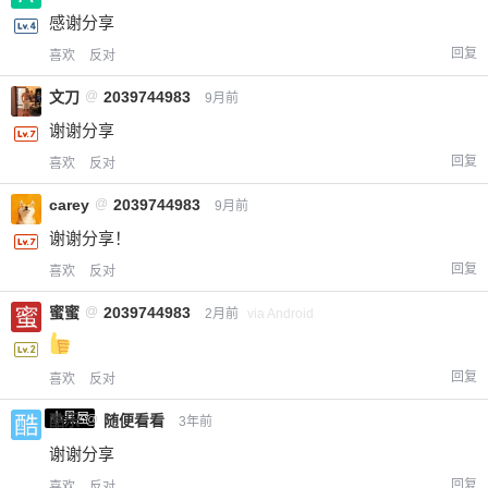
感谢分享
回复
喜欢
反对
文刀
@
2039744983
9月前
谢谢分享
回复
喜欢
反对
carey
@
2039744983
9月前
谢谢分享！
回复
喜欢
反对
蜜蜜
@
2039744983
2月前
via Android
回复
喜欢
反对
小黑屋
酷乐
@
随便看看
3年前
谢谢分享
回复
喜欢
反对