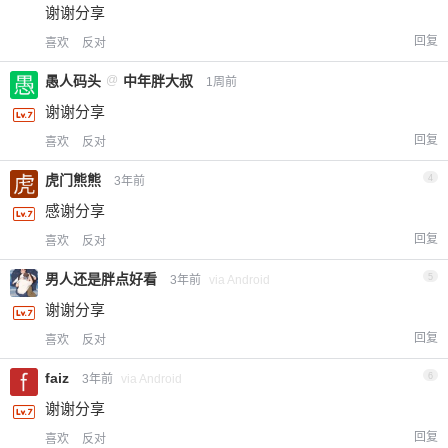
谢谢分享
回复
喜欢
反对
愚人码头
@
中年胖大叔
1周前
谢谢分享
回复
喜欢
反对
虎门熊熊
4
3年前
感谢分享
回复
喜欢
反对
男人还是胖点好看
5
3年前
via Android
谢谢分享
回复
喜欢
反对
faiz
6
3年前
via Android
谢谢分享
回复
喜欢
反对