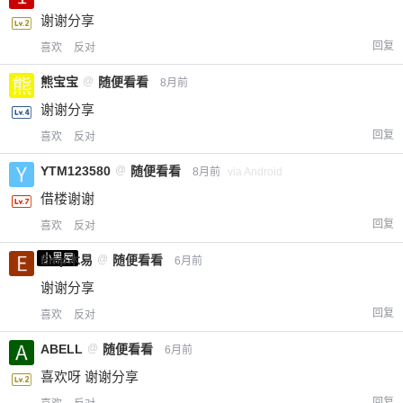
谢谢分享
回复
喜欢
反对
熊宝宝
@
随便看看
8月前
谢谢分享
回复
喜欢
反对
YTM123580
@
随便看看
8月前
via Android
借楼谢谢
回复
喜欢
反对
小黑屋
Emp木易
@
随便看看
6月前
谢谢分享
回复
喜欢
反对
ABELL
@
随便看看
6月前
喜欢呀 谢谢分享
回复