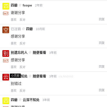
四爺
@
fcope
2年前
谢谢分享
回复
喜欢
反对
已注销
@
四爺
10月前
感谢分享
回复
喜欢
反对
别遗忘的人
@
随便看看
3年前
感谢分享
回复
喜欢
反对
小黑屋
云深不知处
@
随便看看
3年前
via Android
别错过
回复
喜欢
反对
四爺
@
云深不知处
3年前