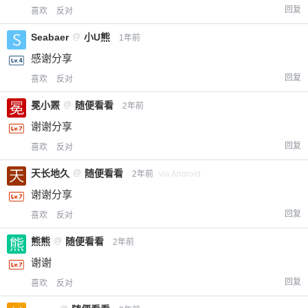
回复
喜欢
反对
Seabaer
@
小U熊
1年前
感谢分享
回复
喜欢
反对
冕小罴
@
随便看看
2年前
谢谢分享
回复
喜欢
反对
天长地久
@
随便看看
2年前
via Android
谢谢分享
回复
喜欢
反对
熊熊
@
随便看看
2年前
谢谢
回复
喜欢
反对