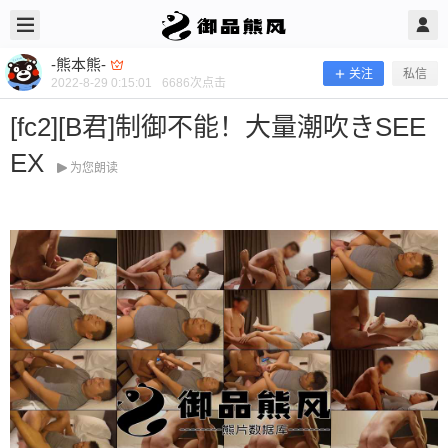
2022/8/29
-熊本熊- @ 御品熊风
-熊本熊-
关注
私信
2022-8-29 0:15:01
6686
次点击
[fc2][B君]制御不能！大量潮吹きSEE
EX
为您朗读
[fc2][B君]制御不能！大量潮吹きSEEE
X
当前隐藏内容需要支付400熊币 已有25人支付 登录