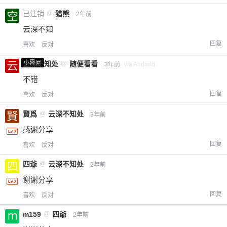
已注销
@
猎熊
2年前
云深不知
回复
喜欢
反对
小黑屋
云深不知处
@
随便看看
3年前
via Android
不错
回复
喜欢
反对
賢爲
@
云深不知处
3年前
感谢分享
回复
喜欢
反对
四爺
@
云深不知处
2年前
谢谢分享
回复
喜欢
反对
m159
@
四爺
2年前