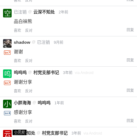
喜欢
反对
已注销
@
云深不知处
2年前
品白袜熊
回复
喜欢
反对
shadow
@
已注销
9月前
谢谢
回复
喜欢
反对
呜呜呜
@
村党支部书记
3年前
via Android
谢谢分享
回复
喜欢
反对
小胖海海
@
呜呜呜
1年前
感谢分享
回复
喜欢
反对
小黑屋
云深不知处
@
村党支部书记
3年前
via Android