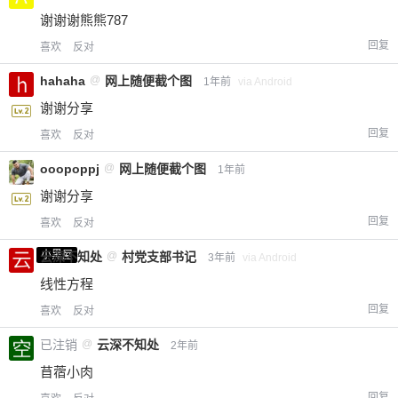
谢谢谢熊熊787
回复
喜欢
反对
hahaha
@
网上随便截个图
1年前
via Android
谢谢分享
回复
喜欢
反对
ooopoppj
@
网上随便截个图
1年前
谢谢分享
回复
喜欢
反对
小黑屋
云深不知处
@
村党支部书记
3年前
via Android
线性方程
回复
喜欢
反对
已注销
@
云深不知处
2年前
苜蓿小肉
回复