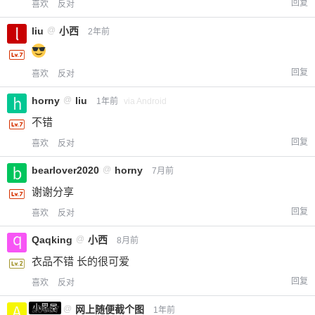
回复
喜欢
反对
liu
@
小西
2年前
回复
喜欢
反对
horny
@
liu
1年前
via Android
不错
回复
喜欢
反对
bearlover2020
@
horny
7月前
谢谢分享
回复
喜欢
反对
Qaqking
@
小西
8月前
衣品不错 长的很可爱
回复
喜欢
反对
小黑屋
a0987
@
网上随便截个图
1年前