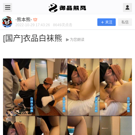
2022/10/29
-熊本熊- @ 御品熊风
-熊本熊-
关注
私信
2022-10-29 17:43:26
8649
次点击
[国产]衣品白袜熊
为您朗读
[国产]衣品白袜熊
当前隐藏内容需要支付600熊币 已有115人支付 登