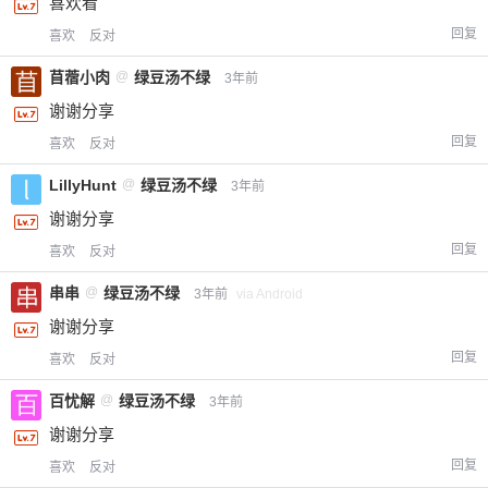
喜欢看
回复
喜欢
反对
给-熊本熊-打赏
苜蓿小肉
@
绿豆汤不绿
3年前
谢谢分享
付费内容
2
5
10
元
元
元
回复
喜欢
反对
20
50
自定义
LillyHunt
@
绿豆汤不绿
元
元
3年前
谢谢分享
¥
回复
喜欢
反对
6位以上
串串
@
绿豆汤不绿
3年前
via Android
您没有权限发布内容，请购买会员或者提升权
6位以上
谢谢分享
限。
回复
喜欢
反对
百忧解
@
绿豆汤不绿
3年前
谢谢分享
忘记密码？
找回
已有帐号？
登录
立刻支付
回复
喜欢
反对