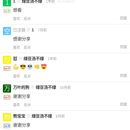
1
@
绿豆汤不绿
1年前
via Android
想看
回复
喜欢
反对
已注销
@
1
7月前
感谢分享
回复
喜欢
反对
怼
@
绿豆汤不绿
1年前
回复
喜欢
反对
万叶的狗
@
绿豆汤不绿
10月前
谢谢分享
回复
喜欢
反对
熊宝宝
@
绿豆汤不绿
8月前
谢谢分享