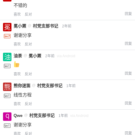
不错的
回复
喜欢
反对
冕小罴
@
村党支部书记
2年前
谢谢分享
回复
喜欢
反对
油茶
@
冕小罴
2年前
via Android
回复
喜欢
反对
熊你迷笛
@
村党支部书记
1年前
线性方程
回复
喜欢
反对
Qwe
@
村党支部书记
1年前
via Android
谢谢分享
回复
喜欢
反对