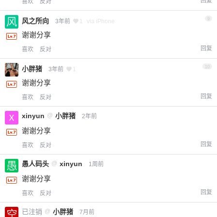
回复
喜欢
反对
9
风之所向
3年前
1
via iPhone
谢谢分享
回复
喜欢
反对
10
小胖猪
3年前
1
谢谢分享
回复
喜欢
反对
xinyun
@
小胖猪
2年前
谢谢分享
回复
喜欢
反对
愚人码头
@
xinyun
1周前
谢谢分享
回复
喜欢
反对
已注销
@
小胖猪
7月前