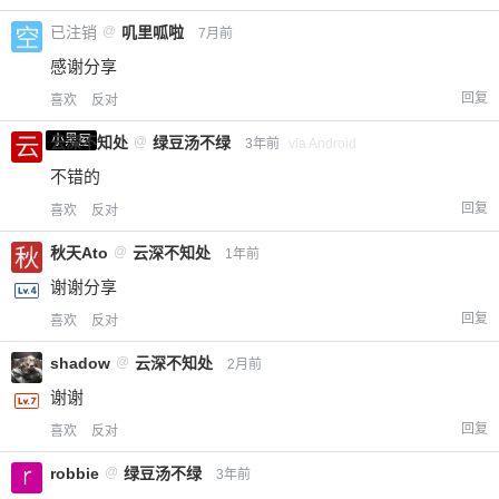
已注销
@
叽里呱啦
7月前
感谢分享
回复
喜欢
反对
小黑屋
云深不知处
@
绿豆汤不绿
3年前
via Android
不错的
回复
喜欢
反对
秋天Ato
@
云深不知处
1年前
谢谢分享
回复
喜欢
反对
shadow
@
云深不知处
2月前
谢谢
回复
喜欢
反对
robbie
@
绿豆汤不绿
3年前