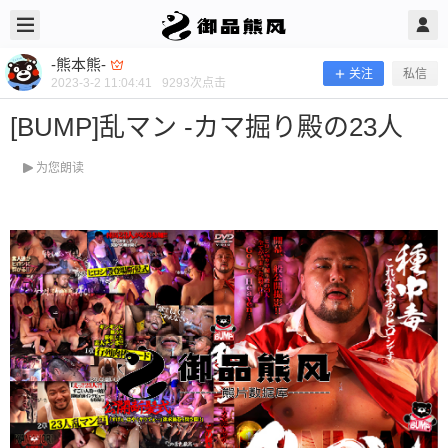
2023/3/02
-熊本熊- @ 御品熊风
-熊本熊-
关注
私信
2023-3-2 11:04:41
9293
次点击
[BUMP]乱マン -カマ掘り殿の23人
为您朗读
[BUMP]乱マン -カマ掘り殿の23人
开年巨作，现场剃头1V23，2小时。 当前隐藏内容