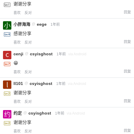
谢谢分享
回复
喜欢
反对
小胖海海
@
eege
1年前
感谢分享
回复
喜欢
反对
给-熊本熊-打赏
cenji
@
csyisghost
1年前
via Android
😁
付费内容
2
5
10
元
元
元
回复
喜欢
反对
20
50
自定义
元
元
ll101
@
csyisghost
1年前
via Android
谢谢分享
¥
回复
喜欢
反对
6位以上
约定
@
csyisghost
1年前
via Android
您没有权限发布内容，请购买会员或者提升权
6位以上
谢谢分享
限。
回复
喜欢
反对