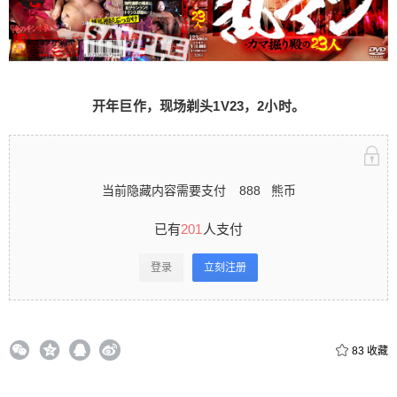
需要支付888熊币 已有201人支付 登录立刻注册 0
收藏
开年巨作，现场剃头1V23，2小时。
扫描二维码继续阅读
当前隐藏内容需要支付
888
熊币
已有
201
人支付
登录
立刻注册
83
收藏