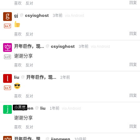
回复
喜欢
反对
gj
@
csyisghost
3年前
via Android
回复
喜欢
反对
开年巨作，现...
@
csyisghost
3年前
via Android
谢谢分享
回复
喜欢
反对
liu
@
开年巨作，现...
2年前
回复
喜欢
反对
小黑屋
jiangwen
@
liu
1年前
via Android
谢谢分享
回复
喜欢
反对
开年巨作，现...
@
jiangwen
10月前