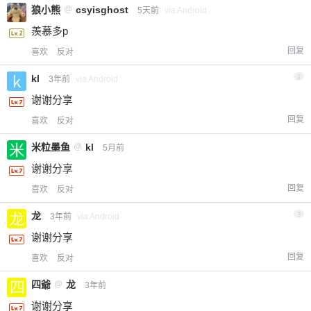
狼小熊
@
csyisghost
5天前
via Android
羨慕多p
回复
喜欢
反对
kl
2
3年前
via Android
谢谢分享
回复
喜欢
反对
米粒墨鱼
@
kl
5月前
谢谢分享
回复
喜欢
反对
龙
3
3年前
via Android
谢谢分享
回复
喜欢
反对
四爺
@
龙
3年前
谢谢分享