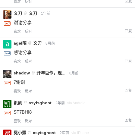
回复
喜欢
反对
文刀
@
文刀
1年前
谢谢分享
回复
喜欢
反对
agel昭
@
文刀
8月前
感谢分享
回复
喜欢
反对
shadow
@
开年巨作，现...
8月前
7谢谢
回复
喜欢
反对
凯凯
@
csyisghost
2年前
via Android
ST7BHI8
回复
喜欢
反对
冕小罴
@
csyisghost
2年前
via iPhone