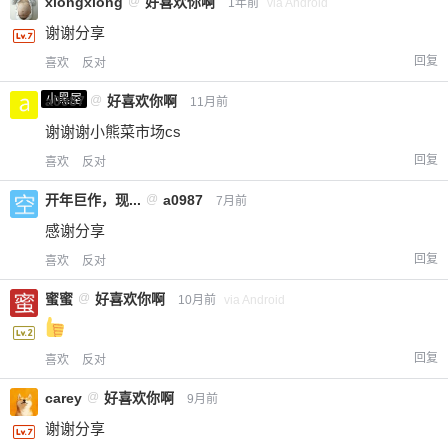
xiongxiong
@
好喜欢你啊
1年前
via Android
谢谢分享
回复
喜欢
反对
小黑屋
a0987
@
好喜欢你啊
11月前
谢谢谢小熊菜市场cs
回复
喜欢
反对
开年巨作，现...
@
a0987
7月前
感谢分享
回复
喜欢
反对
蜜蜜
@
好喜欢你啊
10月前
via Android
回复
喜欢
反对
carey
@
好喜欢你啊
9月前
谢谢分享