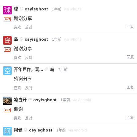
球
@
csyisghost
1年前
via iPhone
忘记密码？
找回
已有帐号？
登录
立刻支付
谢谢分享
回复
喜欢
反对
立刻支付
岛
@
csyisghost
1年前
via iPhone
谢谢分享
回复
喜欢
反对
开年巨作，现...
@
岛
7月前
感谢分享
回复
喜欢
反对
凉白开
@
csyisghost
1年前
via Android
谢谢
回复
喜欢
反对
阿健
@
csyisghost
1年前
via Android