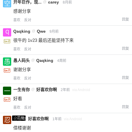
开年巨作，现...
@
carey
8月前
感谢分享
回复
喜欢
反对
Qaqking
@
Qwe
9月前
很牛的 1v23 最后还能坚持下来
回复
喜欢
反对
愚人码头
@
Qaqking
4周前
谢谢分享
回复
喜欢
反对
一生有你
@
好喜欢你啊
2年前
via Android
好看
回复
喜欢
反对
小黑屋
忍者
@
好喜欢你啊
1年前
via Android
借楼谢谢