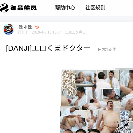
帮助中心
社区规则
-熊本熊-
发表于：
2019-4-3 13:16:04
11811
次点击
[DANJI]エロくまドクター
为您朗读