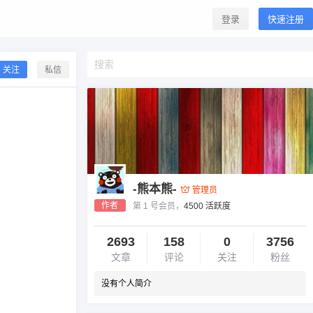
登录
快速注册
关注
私信
-熊本熊-
管理员
作者
第 1 号会员，
4500 活跃度
2693
158
0
3756
文章
评论
关注
粉丝
没有个人简介