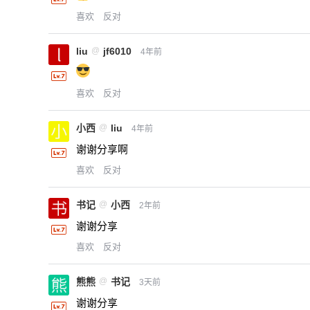
喜欢
反对
liu
@
jf6010
4年前
喜欢
反对
小西
@
liu
4年前
谢谢分享啊
喜欢
反对
书记
@
小西
2年前
谢谢分享
喜欢
反对
熊熊
@
书记
3天前
谢谢分享