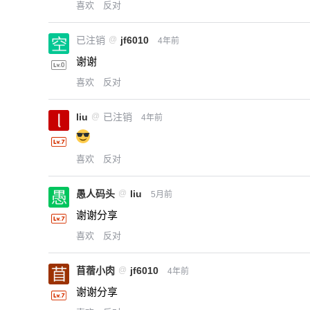
喜欢
反对
已注销
@
jf6010
4年前
谢谢
喜欢
反对
liu
@
已注销
4年前
喜欢
反对
愚人码头
@
liu
5月前
谢谢分享
喜欢
反对
苜蓿小肉
@
jf6010
4年前
谢谢分享