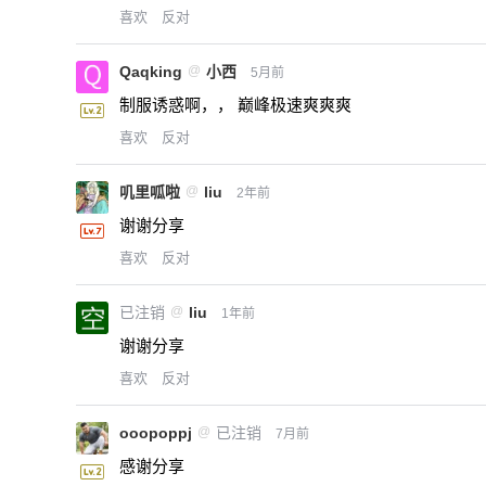
喜欢
反对
Qaqking
@
小西
5月前
制服诱惑啊，， 巅峰极速爽爽爽
喜欢
反对
叽里呱啦
@
liu
2年前
谢谢分享
喜欢
反对
已注销
@
liu
1年前
谢谢分享
喜欢
反对
ooopoppj
@
已注销
7月前
感谢分享