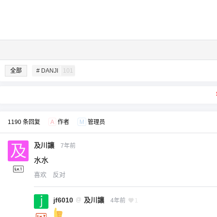
全部
# DANJI
101
1190 条回复
A
作者
M
管理员
及川讓
7年前
水水
喜欢
反对
jf6010
@
及川讓
4年前
1