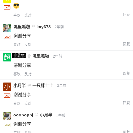
回复
喜欢
反对
叽里呱啦
@
kay678
2年前
谢谢分享
回复
喜欢
反对
小黑屋
超凶的
@
叽里呱啦
2年前
感谢分享
给-熊本熊-打赏
回复
喜欢
反对
小月半
@
一只胖土土
3年前
付费内容
2
5
10
元
元
元
谢谢分享
20
50
自定义
回复
元
元
喜欢
反对
ooopoppj
@
小月半
1年前
¥
6位以上
谢谢分享
回复
喜欢
反对