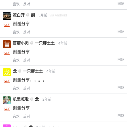
回复
喜欢
反对
凉白开
@
麟
3月前
via Android
谢谢分享
回复
喜欢
反对
苜蓿小肉
@
一只胖土土
4年前
谢谢分享
回复
喜欢
反对
龙
@
一只胖土土
4年前
谢谢分享，，。，
回复
喜欢
反对
叽里呱啦
@
龙
2年前
谢谢分享
回复
喜欢
反对
@