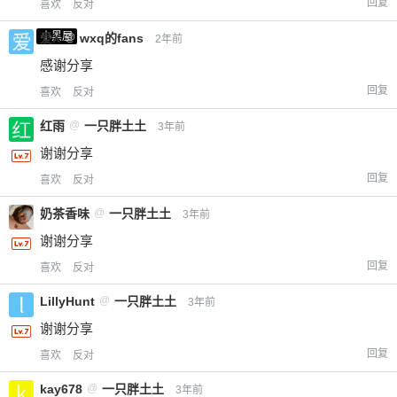
回复
喜欢
反对
小黑屋
爱X
@
wxq的fans
2年前
感谢分享
回复
喜欢
反对
红雨
@
一只胖土土
3年前
谢谢分享
回复
喜欢
反对
奶茶香味
@
一只胖土土
3年前
谢谢分享
回复
喜欢
反对
LillyHunt
@
一只胖土土
3年前
谢谢分享
回复
喜欢
反对
kay678
@
一只胖土土
3年前