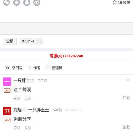
16
收藏
全部
# Strike
57
客服QQ1781287248
901 条回复
A
作者
M
管理员
一只胖土土
1
7年前
这个帅啊
回复
喜欢
反对
刘旭
@
一只胖土土
5年前
via Android
谢谢分享
回复
喜欢
反对