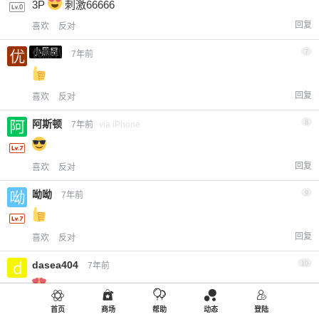
3P
刺激66666
回复
喜欢
反对
小黑屋
优熊叭
7
7年前
回复
喜欢
反对
阿斯顿
8
7年前
via iPhone
回复
喜欢
反对
呦呦
9
7年前
回复
喜欢
反对
dasea404
10
7年前
回复
喜欢
反对
首页
商场
帮助
动态
登陆