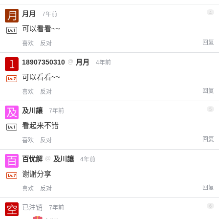
月月
4
7年前
可以看看~~
回复
喜欢
反对
18907350310
@
月月
4年前
可以看看~~
回复
喜欢
反对
及川讓
5
7年前
看起来不错
回复
喜欢
反对
百忧解
@
及川讓
4年前
谢谢分享
回复
喜欢
反对
已注销
6
7年前