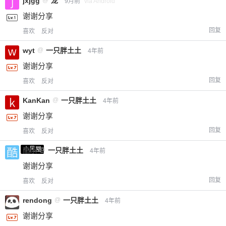
jxjgg
龙
9月前
via Android
谢谢分享
回复
喜欢
反对
wyt
@
一只胖土土
4年前
谢谢分享
回复
喜欢
反对
KanKan
@
一只胖土土
4年前
谢谢分享
回复
喜欢
反对
小黑屋
酷乐
@
一只胖土土
4年前
谢谢分享
回复
喜欢
反对
rendong
@
一只胖土土
4年前
谢谢分享