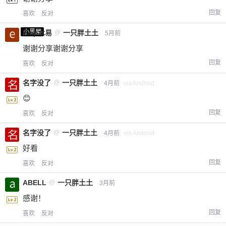
回复
喜欢
反对
小黑屋
Emp木易
@
一只胖土土
5月前
谢谢分享谢谢分享
回复
喜欢
反对
名字没了
@
一只胖土土
4月前
via Android
😊
回复
喜欢
反对
名字没了
@
一只胖土土
4月前
via Android
好看
回复
喜欢
反对
ABELL
@
一只胖土土
3月前
感谢！
回复
喜欢
反对