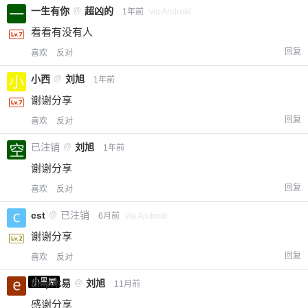
一生有你
@
超凶的
1年前
via Android
看看有没有人
回复
喜欢
反对
小西
@
刘旭
1年前
谢谢分享
回复
喜欢
反对
已注销
@
刘旭
1年前
谢谢分享
回复
喜欢
反对
cst
@
已注销
6月前
via Android
谢谢分享
回复
喜欢
反对
小黑屋
Emp木易
@
刘旭
11月前
感谢分享