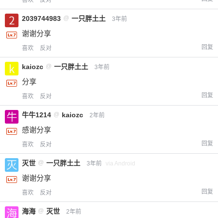
您没有权限发布内容，请购买会员或者提升权
6位以上
2039744983
@
一只胖土土
限。
3年前
谢谢分享
回复
喜欢
反对
忘记密码？
找回
已有帐号？
登录
立刻支付
kaiozc
@
一只胖土土
3年前
分享
立刻支付
回复
喜欢
反对
牛牛1214
@
kaiozc
2年前
感谢分享
回复
喜欢
反对
灭世
@
一只胖土土
3年前
via Android
谢谢分享
回复
喜欢
反对
海海
@
灭世
2年前