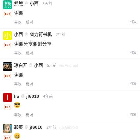
熊熊
@
小西
3天前
谢谢
回复
喜欢
反对
小西
@
省力钉书机
2年前
谢谢分享谢谢分享
回复
喜欢
反对
凉白开
@
小西
5月前
via Android
谢谢
回复
喜欢
反对
liu
@
jf6010
4年前
回复
喜欢
反对
彩英
@
jf6010
2年前
via Android