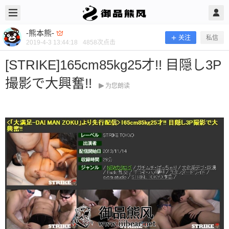
2019/4/03
-熊本熊- @ 御品熊风
-熊本熊-
关注
私信
2019-4-3 13:44:18
4858
次点击
[STRIKE]165cm85kg25才!! 目隠し3P
撮影で大興奮!!
为您朗读
[STRIKE]165cm85kg25才!! 目隠し3P
撮影で大興奮!!
当前隐藏内容需要支付100熊币 已有33人支付 登录