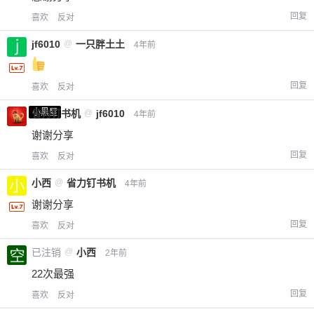
回复
喜欢
反对
jf6010
@
一只胖土土
4年前
回复
喜欢
反对
小黑屋
省力钉书机
@
jf6010
4年前
谢谢分享
回复
喜欢
反对
小西
@
省力钉书机
4年前
谢谢分享
回复
喜欢
反对
已注销
@
小西
2年前
22次最强
回复
喜欢
反对