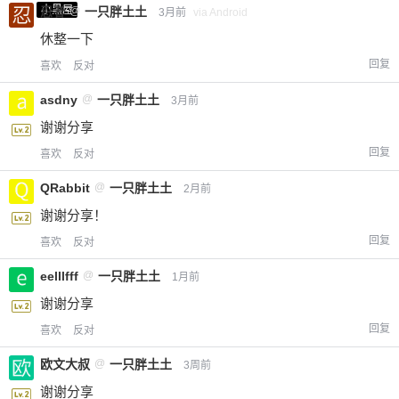
小黑屋
忍者
@
一只胖土土
3月前
via Android
休整一下
回复
喜欢
反对
asdny
@
一只胖土土
3月前
谢谢分享
回复
喜欢
反对
QRabbit
@
一只胖土土
2月前
谢谢分享！
回复
喜欢
反对
eelllfff
@
一只胖土土
1月前
谢谢分享
回复
喜欢
反对
欧文大叔
@
一只胖土土
3周前
谢谢分享