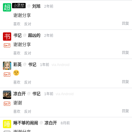
小黑屋
超凶的
@
刘旭
2年前
谢谢分享
回复
喜欢
反对
书记
@
超凶的
2年前
谢谢分享
回复
喜欢
反对
彩英
@
书记
1年前
via Android
回复
喜欢
反对
凉白开
@
书记
1年前
via Android
谢谢
回复
喜欢
反对
睡不够的闹闹
@
凉白开
8月前
谢谢分享