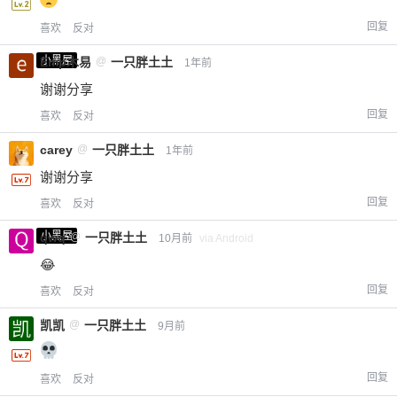
回复
喜欢
反对
小黑屋
Emp木易
@
一只胖土土
1年前
谢谢分享
回复
喜欢
反对
carey
@
一只胖土土
1年前
谢谢分享
回复
喜欢
反对
小黑屋
qwq
@
一只胖土土
10月前
via Android
😂
回复
喜欢
反对
凯凯
@
一只胖土土
9月前
回复
喜欢
反对