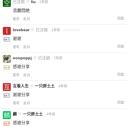
已注销
@
liu
2年前
流麗悶絶
回复
喜欢
反对
lovebear
@
已注销
1年前
via Android
谢谢
回复
喜欢
反对
ooopoppj
@
已注销
7月前
感谢分享
回复
喜欢
反对
互看人生
@
一只胖土土
4年前
谢谢分享
回复
喜欢
反对
麟
@
一只胖土土
4年前
感谢分享