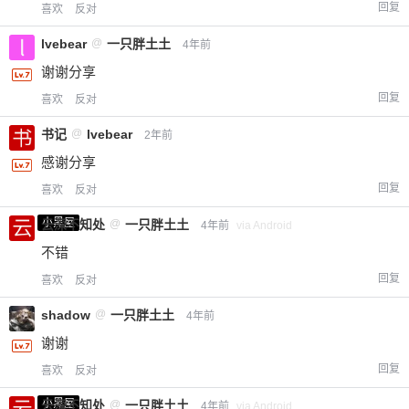
回复
喜欢
反对
lvebear
@
一只胖土土
4年前
谢谢分享
回复
喜欢
反对
书记
@
lvebear
2年前
感谢分享
回复
喜欢
反对
小黑屋
云深不知处
@
一只胖土土
4年前
via Android
不错
回复
喜欢
反对
shadow
@
一只胖土土
4年前
谢谢
回复
喜欢
反对
小黑屋
云深不知处
@
一只胖土土
4年前
via Android