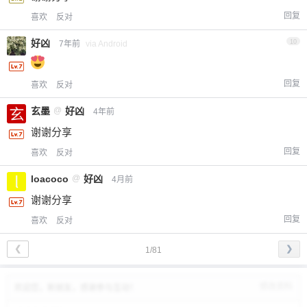
回复
喜欢
反对
好凶
10
7年前
via Android
回复
喜欢
反对
玄墨
@
好凶
4年前
谢谢分享
回复
喜欢
反对
loacoco
@
好凶
4月前
谢谢分享
回复
喜欢
反对
❮
❯
1/81
修改资料
欢迎您，新朋友，感谢参与互动！