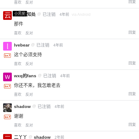
回复
喜欢
反对
小黑屋
云深不知处
@
已注销
4年前
via Android
那件
回复
喜欢
反对
lvebear
@
已注销
4年前
这个必须支持
回复
喜欢
反对
wxq的fans
@
已注销
4年前
你还不来，我怎敢老去
回复
喜欢
反对
shadow
@
已注销
4年前
谢谢
回复
喜欢
反对
给-熊本熊-打赏
二丫丫
@
shadow
2年前