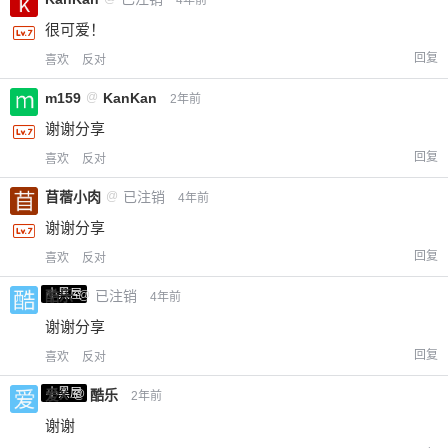
很可爱！
回复
喜欢
反对
m159
@
KanKan
2年前
谢谢分享
回复
喜欢
反对
苜蓿小肉
@
已注销
4年前
谢谢分享
回复
喜欢
反对
小黑屋
酷乐
@
已注销
4年前
谢谢分享
回复
喜欢
反对
小黑屋
爱X
@
酷乐
2年前
谢谢