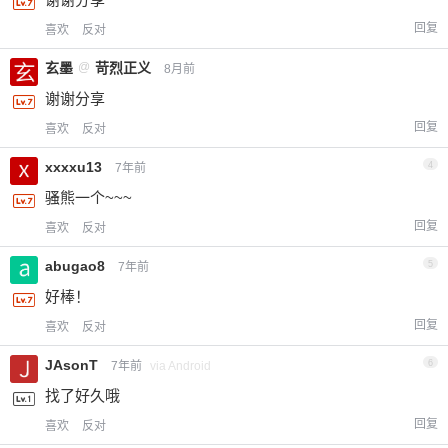
回复
喜欢
反对
玄墨
@
苛烈正义
8月前
谢谢分享
回复
喜欢
反对
xxxxu13
4
7年前
骚熊一个~~~
回复
喜欢
反对
abugao8
5
7年前
好棒！
回复
喜欢
反对
JAsonT
6
7年前
via Android
找了好久哦
回复
喜欢
反对