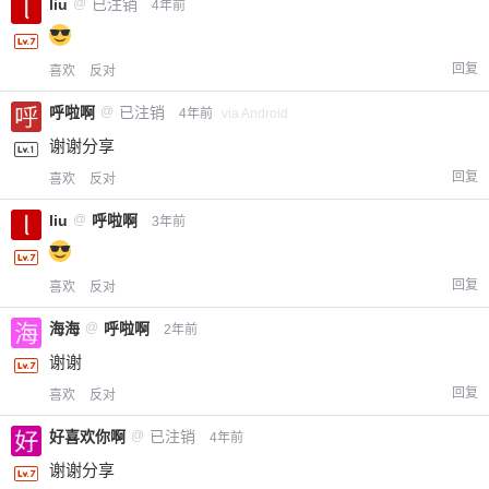
liu
@
已注销
4年前
回复
喜欢
反对
呼啦啊
@
已注销
4年前
via Android
谢谢分享
回复
喜欢
反对
liu
@
呼啦啊
3年前
回复
喜欢
反对
海海
@
呼啦啊
2年前
谢谢
回复
喜欢
反对
好喜欢你啊
@
已注销
4年前
谢谢分享