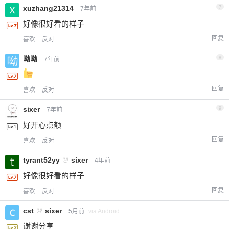
xuzhang21314
7
7年前
好像很好看的样子
回复
喜欢
反对
呦呦
8
7年前
回复
喜欢
反对
sixer
9
7年前
好开心点额
回复
喜欢
反对
tyrant52yy
@
sixer
4年前
好像很好看的样子
回复
喜欢
反对
cst
@
sixer
5月前
via Android
谢谢分享