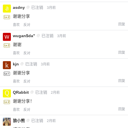
asdny
@
已注销
3月前
谢谢分享
回复
喜欢
反对
wugan$da"
@
已注销
3月前
谢谢
回复
喜欢
反对
kjn
@
已注销
3月前
谢谢分享
回复
喜欢
反对
QRabbit
@
已注销
2月前
谢谢分享！
回复
喜欢
反对
狼小熊
@
已注销
2月前